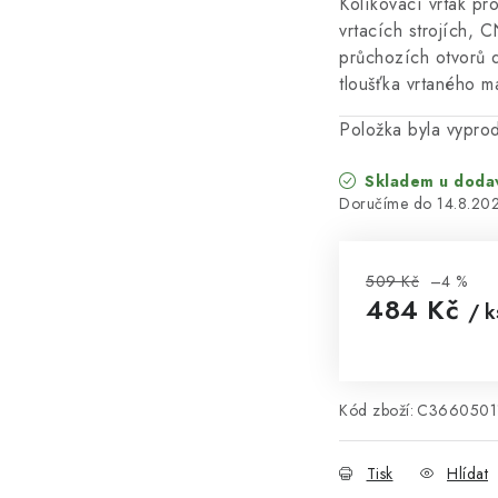
Kolíkovací vrták pr
vrtacích strojích, 
průchozích otvorů 
tloušťka vrtaného m
Položka byla vypr
Skladem u doda
14.8.20
509 Kč
–4 %
484 Kč
/ k
Měrná cena:
Kód zboží:
C3660501
Tisk
Hlídat