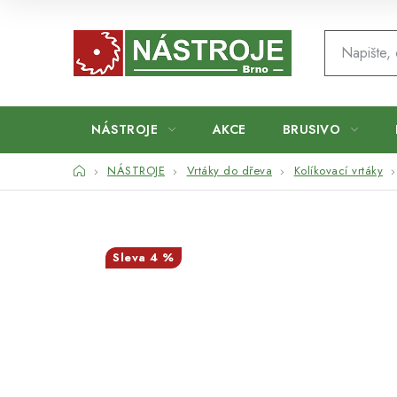
Přejít
na
obsah
NÁSTROJE
AKCE
BRUSIVO
Domů
NÁSTROJE
Vrtáky do dřeva
Kolíkovací vrtáky
4 %