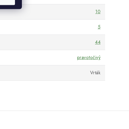
10
5
44
pravotočivý
Vrták