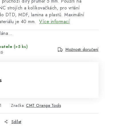
o průchozí díry průměr 5 mm. Použití na
CNC strojích a kolíkovačkách, pro vrtání
do DTD, MDF, lamina a plastů. Maximální
ateriálu je 40 mm.
Více informací
odána…
vatele
(>5 ks)
Možnosti doručení
26
s
1
Značka:
CMT Orange Tools
Sdílet