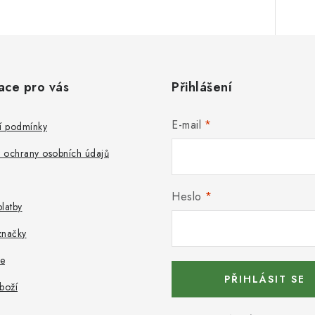
ace pro vás
Přihlášení
E-mail
 podmínky
 ochrany osobních údajů
Heslo
latby
značky
e
PŘIHLÁSIT SE
boží