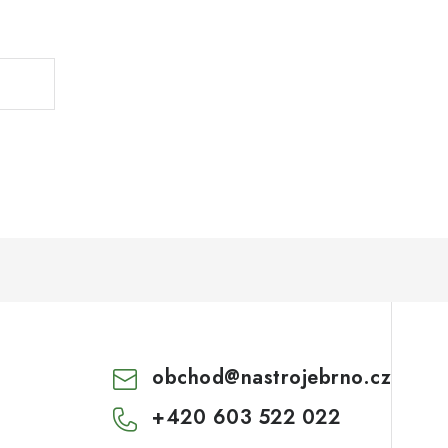
.
obchod
@
nastrojebrno.cz
+420 603 522 022