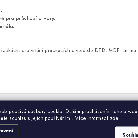
.
vě pro průchozí otvory.
riálu.
kovačkách, pro vrtání průchozích otvorů do DTD, MDF, lamina a
web používá soubory cookie. Dalším procházením tohoto web
jete souhlas s jejich používáním.. Více informací
zde
.
tavení
Souhl