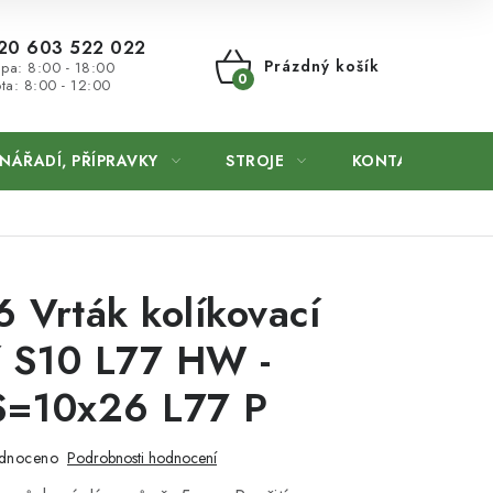
20 603 522 022
Prázdný košík
 pa: 8:00 - 18:00
ta: 8:00 - 12:00
NÁKUPNÍ
KOŠÍK
NÁŘADÍ, PŘÍPRAVKY
STROJE
KONTAKTY
 Vrták kolíkovací
í S10 L77 HW -
=10x26 L77 P
dnoceno
Podrobnosti hodnocení