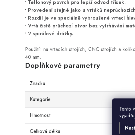
• Teflonový povrch pro lepší odvod třísek.
• Provedení stejné jako u vrtáků neprůchozích
• Rozdíl je ve speciálně vybroušené vrtací hla
• Vrtá čistě průchozí otvor bez vytrhávání mate
• 2 spirálové drážky.
Použití: na vrtacích strojích, CNC strojích a kolí
40 mm.
Doplňkové parametry
Značka
Kategorie
Tento 
Hmotnost
vyjadřu
Nas
Celková délka