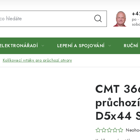
+4
po -
sobo
ELEKTRONÁŘADÍ
LEPENÍ A SPOJOVÁNÍ
RUČNÍ 
Kolíkovací vrtáky pro průchozí otvory
CMT 366
průchoz
D5x44 S
Neoho