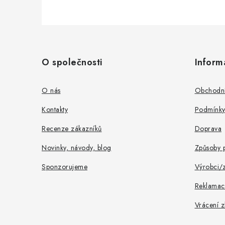
Z
á
O společnosti
Inform
p
a
O nás
Obchodní
t
Kontakty
Podmínky
í
Recenze zákazníků
Doprava
Novinky, návody, blog
Způsoby p
Sponzorujeme
Výrobci/
Reklamac
Vrácení z