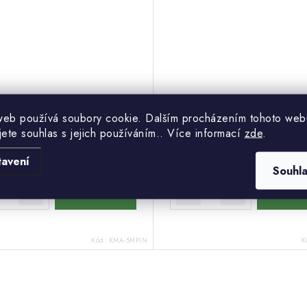
web používá soubory cookie. Dalším procházením tohoto web
jete souhlas s jejich používáním.. Více informací
zde
.
Kč
368 Kč
Momentálně
Mome
č
nedostupné
387 Kč
nedo
tavení
Souhl
Kód:
KMA-5MPIN
K