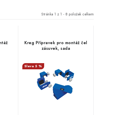
Stránka
1
z
1
-
8
položek celkem
ntáž
Kreg Přípravek pro montáž čel
zásuvek, sada
5 %