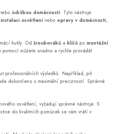
nebo
údržbou domácnosti
. Tyto nástroje
,
instalaci osvětlení
nebo
opravy v domácnosti
,
omácí kutily. Od
šroubováků
a
klíčů
po
montážní
jich pomocí můžete snadno a rychle provádět
profesionálních výsledků. Například, při
 bude dokončeno s maximální precizností. Správné
ového osvětlení, vyžadují správné nástroje. S
estice do kvalitních pomůcek se vám vrátí v