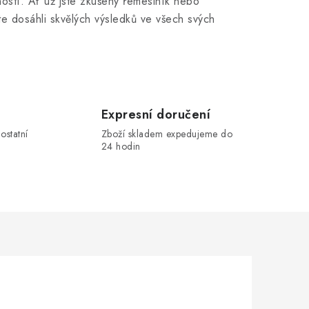
ostí. Ať už jste zkušený řemeslník nebo
e dosáhli skvělých výsledků ve všech svých
Expresní doručení
ostatní
Zboží skladem expedujeme do
24 hodin