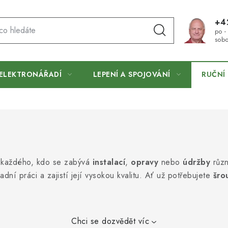
+4
po -
sobo
ELEKTRONÁŘADÍ
LEPENÍ A SPOJOVÁNÍ
RUČNÍ 
 každého, kdo se zabývá
instalací
,
opravy
nebo
údržby
různ
dní práci a zajistí její vysokou kvalitu. Ať už potřebujete
šro
Chci se dozvědět víc