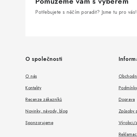
Pomůžeme vám s výběrem
Potřebujete s něčím poradit? Jsme tu pro vás!
Z
á
O společnosti
Inform
p
a
O nás
Obchodní
t
Kontakty
Podmínky
í
Recenze zákazníků
Doprava
Novinky, návody, blog
Způsoby p
Sponzorujeme
Výrobci/
Reklamac