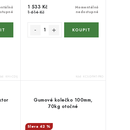
1 533 Kč
ntálně
Momentálně
stupné
1 614 Kč
nedostupné
ód:
KHI-CDIJ
Kód:
KCS-DFMT-PRO
ktor
Gumové kolečko 100mm,
70kg otočné
42 %