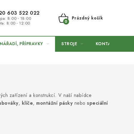
20 603 522 022
Prázdný košík
 pa: 8:00 - 18:00
ta: 8:00 - 12:00
NÁKUPNÍ
KOŠÍK
NÁŘADÍ, PŘÍPRAVKY
STROJE
KONTAKTY
ých zařízení a konstrukcí. V naší nabídce
ubováky
,
klíče
,
montážní pásky
nebo
speciální