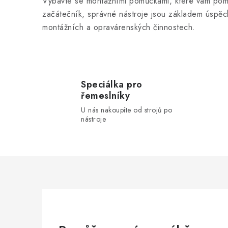
ý
Vybavte se montážními pomůckami, které vám pomoho
začátečník, správné nástroje jsou základem úspěch
p
montážních a opravárenských činnostech.
i
s
u
Speciálka pro
řemeslníky
U nás nakoupíte od strojů po
nástroje