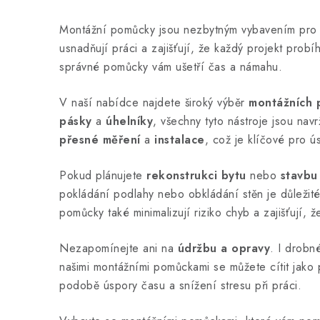
v
Montážní pomůcky jsou nezbytným vybavením pro
l
usnadňují práci a zajišťují, že každý projekt prob
á
správné pomůcky vám ušetří čas a námahu.
d
V naší nabídce najdete široký výběr
montážních
a
pásky
a
úhelníky
, všechny tyto nástroje jsou nav
c
přesné měření
a
instalace
, což je klíčové pro 
í
Pokud plánujete
rekonstrukci bytu
nebo
stavbu
p
pokládání podlahy nebo obkládání stěn je důležité
r
pomůcky také minimalizují riziko chyb a zajišťují, 
v
Nezapomínejte ani na
údržbu a opravy
. I drobn
k
našimi montážními pomůckami se můžete cítit jako p
y
podobě úspory času a snížení stresu při práci.
v