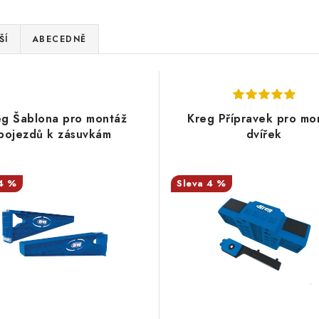
ŠÍ
ABECEDNĚ
eg Šablona pro montáž
Kreg Přípravek pro mo
pojezdů k zásuvkám
dvířek
4 %
4 %