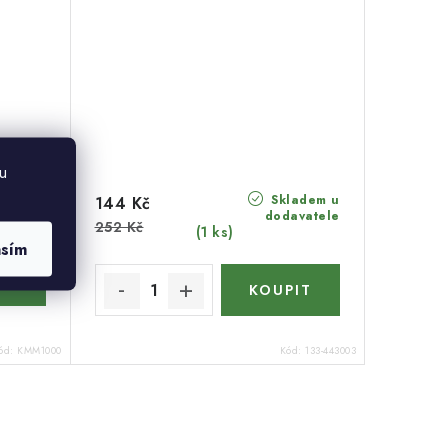
u
Skladem u
144 Kč
ntálně
dodavatele
stupné
252 Kč
(1 ks)
asím
ód:
KMM1000
Kód:
133-443003