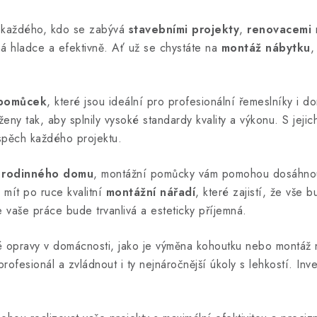
 každého, kdo se zabývá
stavebními projekty
,
renovacemi
íhá hladce a efektivně. Ať už se chystáte na
montáž nábytku
 pomůcek
, které jsou ideální pro profesionální řemeslníky i d
rženy tak, aby splnily vysoké standardy kvality a výkonu. S je
úspěch každého projektu.
 rodinného domu
, montážní pomůcky vám pomohou dosáhnout 
 mít po ruce kvalitní
montážní nářadí
, které zajistí, že vše
že vaše práce bude trvanlivá a esteticky příjemná.
é opravy v domácnosti, jako je výměna kohoutku nebo montáž n
rofesionál a zvládnout i ty nejnáročnější úkoly s lehkostí. Inv