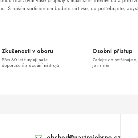
u realizovat vaše projekty s maximální efektivitou a precizn
u. S naším sortimentem budete mít vše, co potřebujete, abyst
Zkušenosti v oboru
Osobní přístup
Přes 30 let fungují naše
Zadejte co potřebujete, 
doporučení a dodání nástrojů
je na nás.
obchod
@
nastrojebrno.cz