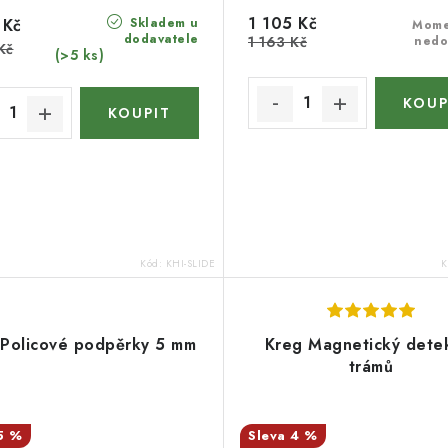
1 105 Kč
Skladem u
 Kč
Mome
dodavatele
1 163 Kč
nedo
Kč
(>5 ks)
Kód:
KHI-SLIDE
K
 Policové podpěrky 5 mm
Kreg Magnetický dete
trámů
5 %
4 %