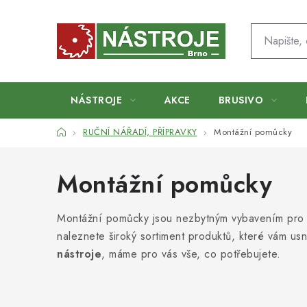
Přejít
na
obsah
NÁSTROJE
AKCE
BRUSIVO
Domů
RUČNÍ NÁŘADÍ, PŘÍPRAVKY
Montážní pomůcky
Montážní pomůcky
Montážní pomůcky jsou nezbytným vybavením pro
naleznete široký sortiment produktů, které vám usna
nástroje
, máme pro vás vše, co potřebujete.