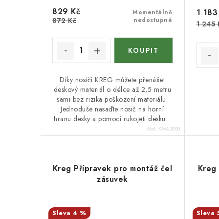
u
k
829 Kč
1 183
Momentálně
k
872 Kč
nedostupné
t
1 245 
t
ů
ů
Díky nosiči KREG můžete přenášet
deskový materiál o délce až 2,5 metru
sami bez rizika poškození materiálu.
Jednoduše nasaďte nosič na horní
hranu desky a pomocí rukojeti desku...
Kód:
KMA3000
Kreg Přípravek pro montáž čel
Kreg
zásuvek
4 %