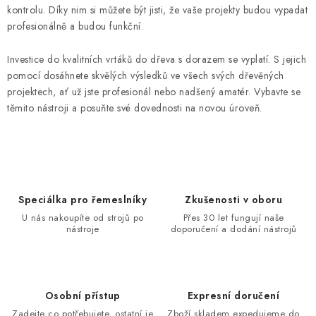
kontrolu. Díky nim si můžete být jisti, že vaše projekty budou vypadat
profesionálně a budou funkční.
Investice do kvalitních vrtáků do dřeva s dorazem se vyplatí. S jejich
pomocí dosáhnete skvělých výsledků ve všech svých dřevěných
projektech, ať už jste profesionál nebo nadšený amatér. Vybavte se
těmito nástroji a posuňte své dovednosti na novou úroveň.
Speciálka pro řemeslníky
Zkušenosti v oboru
U nás nakoupíte od strojů po
Přes 30 let fungují naše
nástroje
doporučení a dodání nástrojů
Osobní přístup
Expresní doručení
Zadejte co potřebujete, ostatní je
Zboží skladem expedujeme do