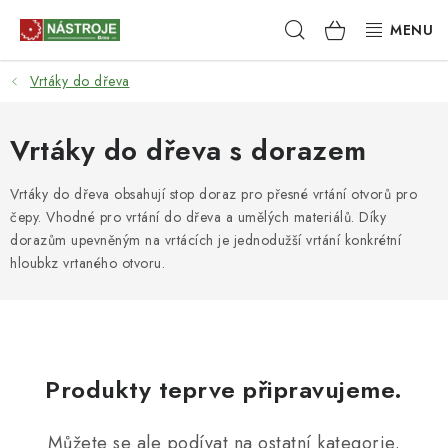
Přejít
Hledat
NÁKUPNÍ
na
obsah
KOŠÍK
Vrtáky do dřeva
NÁSTROJE
AKCE
Vrtáky do dřeva s dorazem
BRUSIVO
Vrtáky do dřeva obsahují stop doraz pro přesné vrtání otvorů pro
čepy. Vhodné pro vrtání do dřeva a umělých materiálů. Díky
dorazům upevněným na vrtácích je jednodužší vrtání konkrétní
ELEKTRONÁŘADÍ
hloubkz vrtaného otvoru.
LEPENÍ A SPOJOVÁNÍ
RUČNÍ NÁŘADÍ, PŘÍPRAVKY
Produkty teprve připravujeme.
STROJE
Můžete se ale podívat na ostatní kategorie.