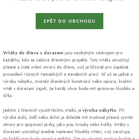
KONTAKTY
DÁRKOVÉ POUKAZY
ZPĚT DO OBCHODU
STROJE DO DÍLNY
NÁSTROJE PRO STOLAŘE
Vrtáky do dřeva s dorazem
jsou nezbytným nástrojem pro
každého, kdo se zabývá dřevěnými projekty. Tyto vrtáky umožňují
NÁSTROJE PRO OPRACOVÁNÍ KOVU
přesné a čisté vrtání otvorů do dřeva, což je klíčové pro úspěšné
provedení různých řemeslných a stavebních prací. Ať už se jedná o
NÁSTROJE PRO ŘEZÁNÍ DŘEVA
výrobu nábytku, montáž dřevěných konstrukcí nebo opravy, kvalitní
vrták s dorazem zajistí, že každý otvor bude mít správnou hloubku a
šířku.
NÁSTROJE PRO FRÉZOVÁNÍ
Jedním z hlavních využití těchto vrtáků je
výroba nábytku
. Při
NÁSTROJE PRO ŘEZÁNÍ KOVU
výrobě stolů, židlí nebo skříní je důležité mít možnost přesně vyvrtat
otvory pro spojovací prvky, jako jsou šrouby nebo kolíky. Vrtáky s
POTŘEBUJI DOBRÝ STROJ
dorazem umožňují snadné nastavení hloubky vrtání, což zaručuje,
že každý spoj bude pevný a stabilní. Tím se výrazně zvyšuje kvalita a