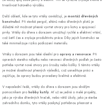
KONTAKTY
trvanlivost hotového výrobku.
Další oblastí, kde se tyto vrtáky osvědčují, je
montáž dřevěných
Moje objednávka
konstrukcí
. Při stavbě pergol, altánů nebo dřevěných plotů je
důležité mít možnost přesně vyvrtat otvory pro kotvy a spojovací
prvky. Vrtáky do dřeva s dorazem umožňují rychlé a efektivní vrtání,
což šetří čas a zvyšuje produktivitu práce. Díky jejich konstrukci se
také minimalizuje riziko poškození materiálu.
Vrtáky s dorazem jsou také ideální pro
opravy a renovace
. Při
opravách starého nábytku nebo renovaci dřevěných podlah je často
potřeba vyvrtat nové otvory pro šrouby nebo kolíky. S těmito vrtáky
je možné dosáhnout přesných výsledků, což usnadňuje práci a
zajišťuje, že opravy budou provedeny kvalitně a efektivně.
V neposlední řadě, vrtáky do dřeva s dorazem jsou skvělým
pomocníkem pro
hobby kutily
. Ať už se jedná o malé projekty,
jako je výroba dřevěných hraček, nebo větší úkoly, jako je stavba
zahradního domku, tyto vrtáky poskytují potřebnou přesnost a