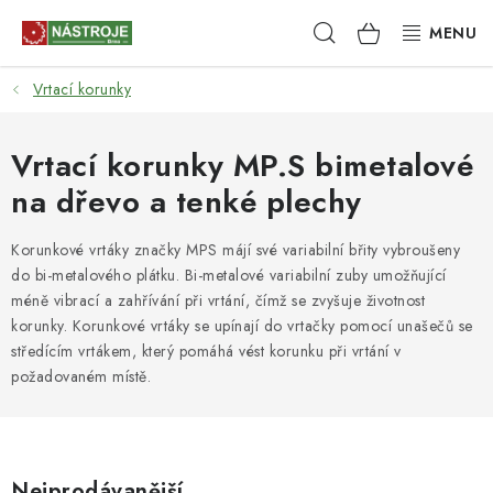
Přejít
Hledat
NÁKUPNÍ
na
obsah
KOŠÍK
Vrtací korunky
NÁSTROJE
AKCE
Vrtací korunky MP.S bimetalové
na dřevo a tenké plechy
BRUSIVO
Korunkové vrtáky značky MPS májí své variabilní břity vybroušeny
ELEKTRONÁŘADÍ
do bi-metalového plátku. Bi-metalové variabilní zuby umožňující
méně vibrací a zahřívání při vrtání, čímž se zvyšuje životnost
LEPENÍ A SPOJOVÁNÍ
korunky. Korunkové vrtáky se upínají do vrtačky pomocí unašečů se
středícím vrtákem, který pomáhá vést korunku při vrtání v
požadovaném místě.
RUČNÍ NÁŘADÍ, PŘÍPRAVKY
STROJE
Nejprodávanější