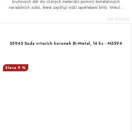
kruhových děr do různých materiálů pomocí bimetalových
variabilních zubů, které zajišťují nižší opotřebení břitů. Vrtací...
Kód:
MPSK0035
55945 Sada vrtacích korunek Bi-Metal, 14 ks - M5594
9 %