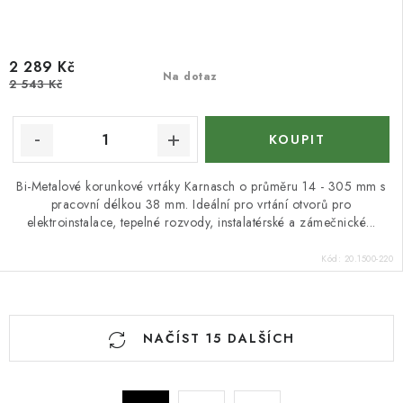
2 289 Kč
Na dotaz
2 543 Kč
Bi-Metalové korunkové vrtáky Karnasch o průměru 14 - 305 mm s
pracovní délkou 38 mm. Ideální pro vrtání otvorů pro
elektroinstalace, tepelné rozvody, instalatérské a zámečnické...
Kód:
20.1500-220
O
NAČÍST 15 DALŠÍCH
v
l
á
S