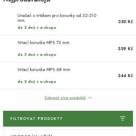
KONTAKTY
Unašeč s vrtákem pro korunky od 32-210
DÁRKOVÉ POUKAZY
mm
350 Kč
do 3 dnů v e-shopu
STROJE DO DÍLNY
Vrtací korunka MPS 73 mm
NÁSTROJE PRO STOLAŘE
359 Kč
do 3 dnů v e-shopu
NÁSTROJE PRO OPRACOVÁNÍ KOVU
Vrtací korunka MPS 68 mm
344 Kč
NÁSTROJE PRO ŘEZÁNÍ DŘEVA
do 3 dnů v e-shopu
NÁSTROJE PRO FRÉZOVÁNÍ
Zobrazit více produktů
NÁSTROJE PRO ŘEZÁNÍ KOVU
FILTROVAT PRODUKTY
POTŘEBUJI DOBRÝ STROJ
V
Ř