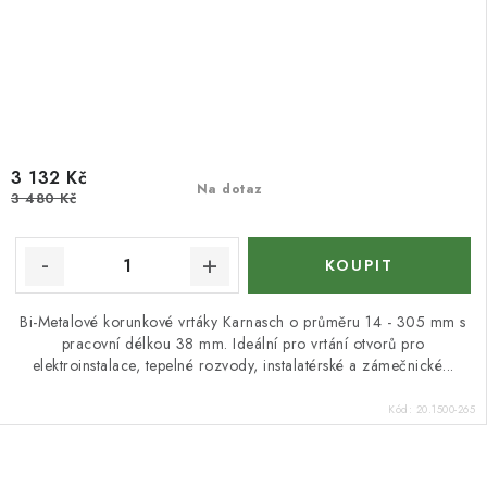
3 132 Kč
Na dotaz
3 480 Kč
Bi-Metalové korunkové vrtáky Karnasch o průměru 14 - 305 mm s
pracovní délkou 38 mm. Ideální pro vrtání otvorů pro
elektroinstalace, tepelné rozvody, instalatérské a zámečnické...
Kód:
20.1500-265