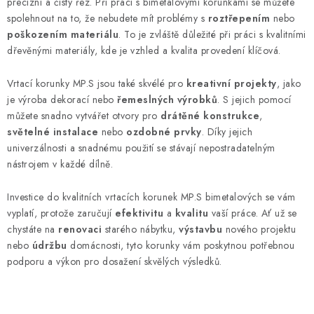
precizní a čistý řez. Při práci s bimetalovými korunkami se můžete
spolehnout na to, že nebudete mít problémy s
roztřepením
nebo
poškozením materiálu
. To je zvláště důležité při práci s kvalitními
dřevěnými materiály, kde je vzhled a kvalita provedení klíčová.
Vrtací korunky MP.S jsou také skvélé pro
kreativní projekty
, jako
je výroba dekorací nebo
řemeslných výrobků
. S jejich pomocí
můžete snadno vytvářet otvory pro
drátěné konstrukce
,
světelné instalace
nebo
ozdobné prvky
. Díky jejich
univerzálnosti a snadnému použití se stávají nepostradatelným
nástrojem v každé dílně.
Investice do kvalitních vrtacích korunek MP.S bimetalových se vám
vyplatí, protože zaručují
efektivitu
a
kvalitu
vaší práce. Ať už se
chystáte na
renovaci
starého nábytku,
výstavbu
nového projektu
nebo
údržbu
domácnosti, tyto korunky vám poskytnou potřebnou
podporu a výkon pro dosažení skvělých výsledků.