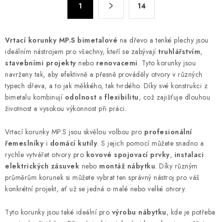
d
1
14
t
a
r
c
á
Vrtací korunky MP.S bimetalové
na dřevo a tenké plechy jsou
n
í
ideálním nástrojem pro všechny, kteří se zabývají
truhlářstvím
,
k
p
stavebními projekty
nebo
renovacemi
. Tyto korunky jsou
o
r
navrženy tak, aby efektivně a přesně prováděly otvory v různých
v
v
typech dřeva, a to jak měkkého, tak tvrdého. Díky své konstrukci z
á
k
bimetalu kombinují
odolnost
a
flexibilitu
, což zajišťuje dlouhou
n
životnost a vysokou výkonnost při práci.
y
í
v
Vrtací korunky MP.S jsou skvělou volbou pro
profesionální
ý
řemeslníky
i
domácí kutily
. S jejich pomocí můžete snadno a
p
rychle vytvářet otvory pro
kovové spojovací prvky
,
instalaci
i
elektrických zásuvek
nebo
montáž nábytku
. Díky různým
s
průměrům korunek si můžete vybrat ten správný nástroj pro váš
u
konkrétní projekt, ať už se jedná o malé nebo velké otvory.
Tyto korunky jsou také ideální pro
výrobu nábytku
, kde je potřeba