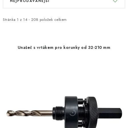
NEJPRODÁVANĚJŠÍ
ý
a
KONTAKTY
p
z
i
e
Stránka
1
z
14
-
208
položek celkem
Moje objednávka
s
n
p
í
r
p
Unašeč s vrtákem pro korunky od 32-210 mm
o
r
d
o
u
d
k
u
t
k
ů
t
ů