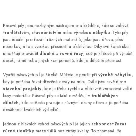
O
v
Pásové pily jsou nezbytným nástrojem pro každého, kdo se zabývá
l
truhlářstvím
,
stavebnictvím
nebo
výrobou nábytku
. Tyto pily
á
jsou ideální pro řezání různých materiálů, jako jsou dřevo, plast
d
nebo kov, a to s vysokou přesností a efektivitou. Díky své konstrukci
umožňují provádět
dlouhé a rovné řezy
, což je klíčové při výrobě
a
desek, rámů nebo jiných komponentů, kde je důležitá přesnost.
c
í
Využití pásových pil je široké. Můžete je použít při
výrobě nábytku
,
p
kdy je potřeba řezat dřevěné desky na míru. Dále jsou skvělé pro
r
stavební projekty
, kde je třeba rychle a efektivně zpracovat velké
v
kusy materiálu. Pásové pily se také osvědčují v
truhlářských
k
dílnách
, kde se často pracuje s různými druhy dřeva a je potřeba
y
dosáhnout kvalitních výsledků.
v
Jednou z hlavních výhod pásových pil je jejich
schopnost řezat
ý
různé tloušťky materiálů
bez ztráty kvality. To znamená, že
p