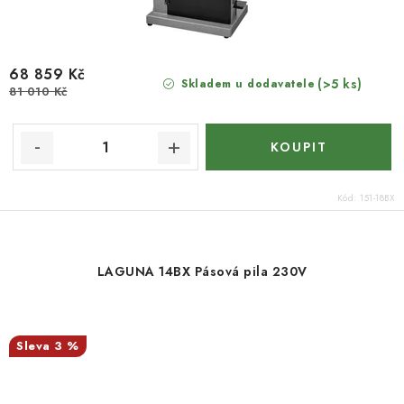
68 859 Kč
(>5 ks)
Skladem u dodavatele
81 010 Kč
Kód:
151-18BX
LAGUNA 14BX Pásová pila 230V
3 %