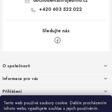
obchod
@
nastrojebrno.cz
+420 603 522 022
Z
á
O společnosti
p
a
O nás
Informace pro vás
t
Kontakty
í
Obchodní podmínky
Přihlášení
Recenze zákazníků
Podmínky ochrany osobních údajů
E-mail
Tento web používá soubory cookie. Dalším procházením
Přijímáme online platby
Novinky, návody, blog
Doprava
tohoto webu vyjadřujete souhlas s jejich používáním..