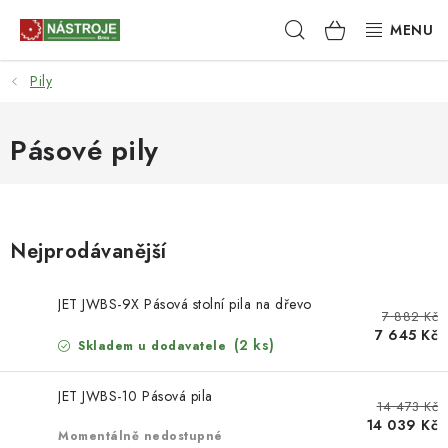
Přejít
Hledat
NÁKUPNÍ
na
obsah
KOŠÍK
Pily
NÁSTROJE
AKCE
Pásové pily
BRUSIVO
ELEKTRONÁŘADÍ
Nejprodávanější
LEPENÍ A SPOJOVÁNÍ
JET JWBS-9X Pásová stolní pila na dřevo
7 882 Kč
7 645 Kč
RUČNÍ NÁŘADÍ, PŘÍPRAVKY
(2 ks)
Skladem u dodavatele
JET JWBS-10 Pásová pila
STROJE
14 473 Kč
14 039 Kč
Momentálně nedostupné