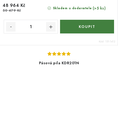
48 964 Kč
(>5 ks)
Skladem u dodavatele
50 479 Kč
Kód:
151-1412
Pásová pila KDR201N