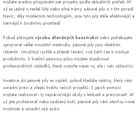
můžete snadno přizpůsobit své projekty podle aktuálních potřeb. Ať
i
už se jedná o tenké lišty nebo silné trámy, pásové pily si s tím poradí.
s
Navíc, díky moderním technologiím, jsou tyto pily stále efektivnější a
u
šetrnější k životnímu prostředí.
Pokud plánujete
výrobu dřevěných konstrukcí
nebo potřebujete
zpracovat velké množství materiálu, pásové pily jsou ideálním
řešením. Umožňují rychlé a přesné řezání, což šetří čas a zvyšuje
produktivitu. S kvalitní pásovou pilou můžete dosáhnout
profesionálních výsledků, které oceníte nejen vy, ale i vaši zákazníci.
Investice do pásové pily se vyplatí, pokud hledáte nástroj, který vám
usnadní práci a zlepší kvalitu vašich projektů. S jejich pomocí
můžete realizovat i ty nejnáročnější úkoly s lehkostí a precizností. Ať
už jste profesionál nebo nadšený kutil, pásové pily vám otevřou nové
možnosti a usnadní vaši práci.