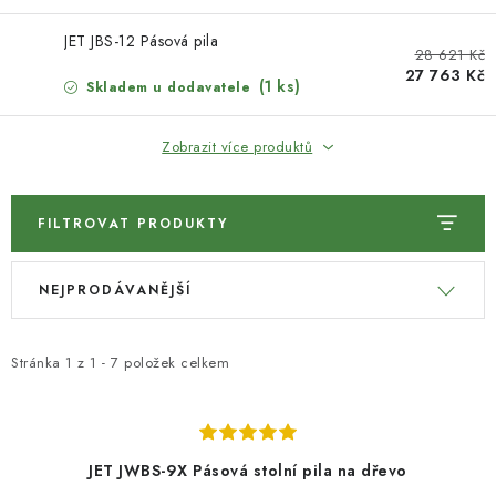
KONTAKTY
JET JBS-12 Pásová pila
28 621 Kč
DÁRKOVÉ POUKAZY
27 763 Kč
(1 ks)
Skladem u dodavatele
STROJE DO DÍLNY
Zobrazit více produktů
NÁSTROJE PRO STOLAŘE
FILTROVAT PRODUKTY
NÁSTROJE PRO OPRACOVÁNÍ KOVU
V
Ř
NÁSTROJE PRO ŘEZÁNÍ DŘEVA
NEJPRODÁVANĚJŠÍ
ý
a
p
z
NÁSTROJE PRO FRÉZOVÁNÍ
i
e
Stránka
1
z
1
-
7
položek celkem
s
n
NÁSTROJE PRO ŘEZÁNÍ KOVU
p
í
r
p
POTŘEBUJI DOBRÝ STROJ
JET JWBS-9X Pásová stolní pila na dřevo
o
r