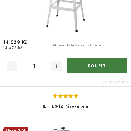
14 039 Kč
Momentálně nedostupné
14 473 Kč
Kód:
121-JWBS-10M
JET JBS-12 Pásová pila
3 %