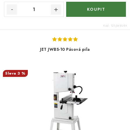
Kód:
121-JWBS-9X
JET JWBS-10 Pásová pila
3 %