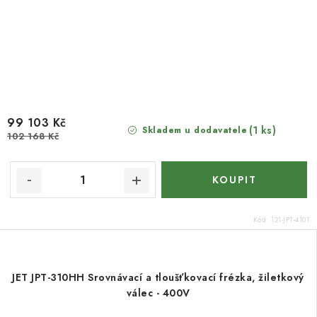
99 103 Kč
(1 ks)
Skladem u dodavatele
102 168 Kč
Kód:
121-JPT-410T
JET JPT-310HH Srovnávací a tloušťkovací frézka, žiletkový
válec - 400V