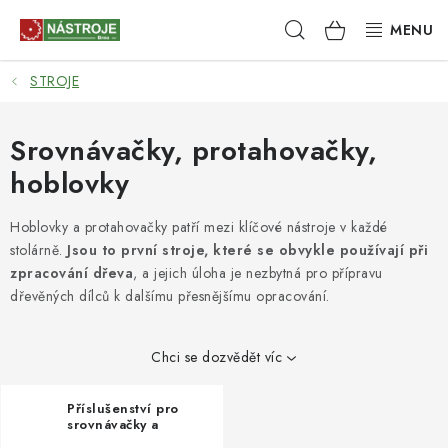
Přejít
Hledat
NÁKUPNÍ
na
obsah
KOŠÍK
STROJE
NÁSTROJE
AKCE
Srovnávačky, protahovačky,
hoblovky
BRUSIVO
Hoblovky a protahovačky patří mezi klíčové nástroje v každé
ELEKTRONÁŘADÍ
stolárně.
Jsou to první stroje, které se obvykle používají při
zpracování dřeva
, a jejich úloha je nezbytná pro přípravu
LEPENÍ A SPOJOVÁNÍ
dřevěných dílců k dalšímu přesnějšímu opracování.
RUČNÍ NÁŘADÍ, PŘÍPRAVKY
Chci se dozvědět víc
STROJE
Příslušenství pro
srovnávačky a
protahovačky