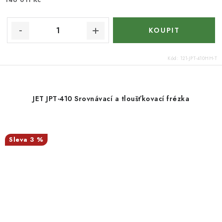
Kód:
121-JPT-410HH-T
JET JPT-410 Srovnávací a tloušťkovací frézka
3 %