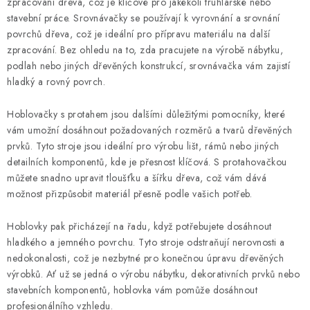
d
zpracování dřeva, což je klíčové pro jakékoli truhlářské nebo
stavební práce. Srovnávačky se používají k vyrovnání a srovnání
a
povrchů dřeva, což je ideální pro přípravu materiálu na další
c
zpracování. Bez ohledu na to, zda pracujete na výrobě nábytku,
í
podlah nebo jiných dřevěných konstrukcí, srovnávačka vám zajistí
p
hladký a rovný povrch.
r
v
Hoblovačky s protahem jsou dalšími důležitými pomocníky, které
k
vám umožní dosáhnout požadovaných rozměrů a tvarů dřevěných
y
prvků. Tyto stroje jsou ideální pro výrobu lišt, rámů nebo jiných
detailních komponentů, kde je přesnost klíčová. S protahovačkou
v
můžete snadno upravit tloušťku a šířku dřeva, což vám dává
ý
možnost přizpůsobit materiál přesně podle vašich potřeb.
p
i
Hoblovky pak přicházejí na řadu, když potřebujete dosáhnout
s
hladkého a jemného povrchu. Tyto stroje odstraňují nerovnosti a
u
nedokonalosti, což je nezbytné pro konečnou úpravu dřevěných
výrobků. Ať už se jedná o výrobu nábytku, dekorativních prvků nebo
stavebních komponentů, hoblovka vám pomůže dosáhnout
profesionálního vzhledu.