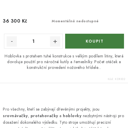
36 300 Kč
Momentálně nedostupné
Hoblovka s protahem tuhé konstrukce s velkým podílem litiny, která
dovoluje použití pro náročné kutily a řemeslníky. Počet otáček a
konstrukční provedení nožového hřídele...
Kód:
KDR302
O
v
Pro všechny, kteří se zabývají dřevěnými projekty, jsou
l
srovnávačky
,
protahovačky
a
hoblovky
nezbytnými nástroji pro
á
dosažení dokonalého výsledku. Tyto stroje umožňují precizní