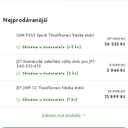
KONTAKTY
DÁRKOVÉ POUKAZY
Nejprodávanější
STROJE DO DÍLNY
IGM PS33 Spiral Tloušťkovací frézka stolní
27 065 Kč
26 253 Kč
NÁSTROJE PRO STOLAŘE
(>5 ks)
Skladem u dodavatele
NÁSTROJE PRO OPRACOVÁNÍ KOVU
JET Numerické odečítání výšky stolu pro JPT-
3 099 Kč
260-310-410
2 944 Kč
(2 ks)
Skladem u dodavatele
NÁSTROJE PRO ŘEZÁNÍ DŘEVA
JET JWP-12 Tloušťkovací frézka stolní
NÁSTROJE PRO FRÉZOVÁNÍ
13 298 Kč
12 899 Kč
(1 ks)
Skladem u dodavatele
NÁSTROJE PRO ŘEZÁNÍ KOVU
Zobrazit více produktů
POTŘEBUJI DOBRÝ STROJ