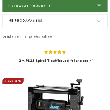
KONTAKTY
FILTROVAT PRODUKTY
V
Ř
Moje objednávka
NEJPRODÁVANĚJŠÍ
ý
a
p
z
i
e
Stránka
1
z
1
-
11
položek celkem
s
n
p
í
r
p
IGM PS33 Spiral Tloušťkovací frézka stolní
o
r
d
o
u
d
3 %
k
u
t
k
ů
t
ů