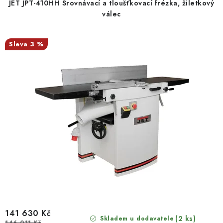
JET JPT-410HH Srovnávací a tloušťkovací frézka, žiletkový
válec
3 %
141 630 Kč
(2 ks)
Skladem u dodavatele
146 011 Kč