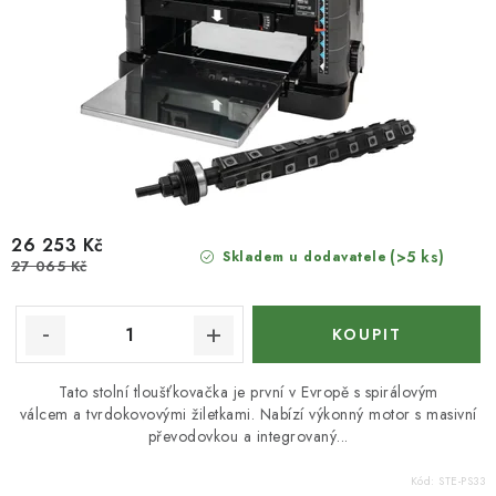
26 253 Kč
(>5 ks)
Skladem u dodavatele
27 065 Kč
Tato stolní tloušťkovačka je první v Evropě s spirálovým
válcem a tvrdokovovými žiletkami. Nabízí výkonný motor s masivní
převodovkou a integrovaný...
Kód:
STE-PS33