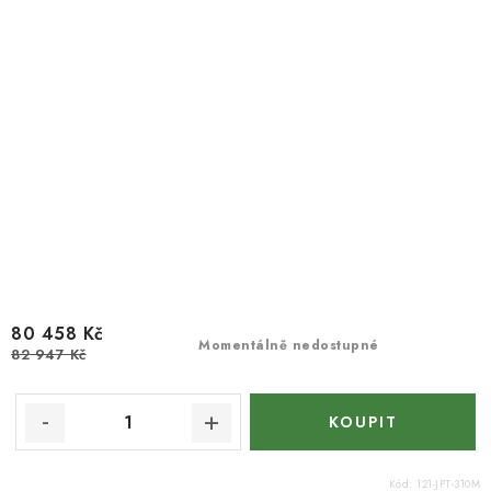
80 458 Kč
Momentálně nedostupné
82 947 Kč
Kód:
121-JPT-310M