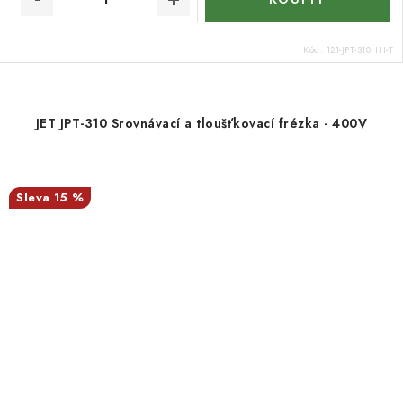
Kód:
121-JPT-310HH-T
JET JPT-310 Srovnávací a tloušťkovací frézka - 400V
15 %