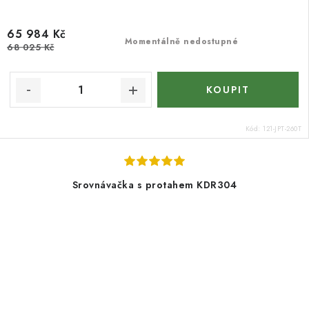
65 984 Kč
Momentálně nedostupné
68 025 Kč
Kód:
121-JPT-260T
Srovnávačka s protahem KDR304