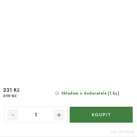
231 Kč
(1 ks)
Skladem u dodavatele
319 Kč
Kód:
991.005.00