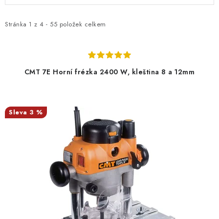
p
z
KONTAKTY
i
e
Stránka
1
z
4
-
55
položek celkem
s
n
Moje objednávka
p
í
r
p
CMT 7E Horní frézka 2400 W, kleština 8 a 12mm
o
r
d
o
u
d
3 %
k
u
t
k
ů
t
ů