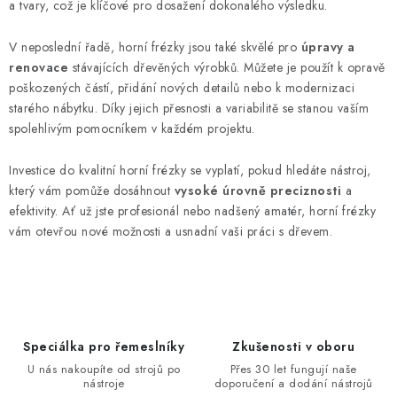
a tvary, což je klíčové pro dosažení dokonalého výsledku.
V neposlední řadě, horní frézky jsou také skvělé pro
úpravy a
renovace
stávajících dřevěných výrobků. Můžete je použít k opravě
poškozených částí, přidání nových detailů nebo k modernizaci
starého nábytku. Díky jejich přesnosti a variabilitě se stanou vaším
spolehlivým pomocníkem v každém projektu.
Investice do kvalitní horní frézky se vyplatí, pokud hledáte nástroj,
který vám pomůže dosáhnout
vysoké úrovně preciznosti
a
efektivity. Ať už jste profesionál nebo nadšený amatér, horní frézky
vám otevřou nové možnosti a usnadní vaši práci s dřevem.
Speciálka pro řemeslníky
Zkušenosti v oboru
U nás nakoupíte od strojů po
Přes 30 let fungují naše
nástroje
doporučení a dodání nástrojů