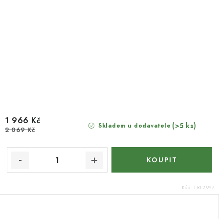
1 966 Kč
(>5 ks)
Skladem u dodavatele
2 069 Kč
Kód:
FRT2-997