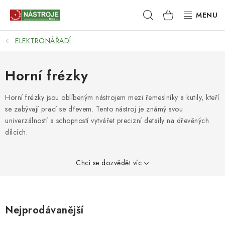
Přejít
Hledat
NÁKUPNÍ
na
obsah
KOŠÍK
ELEKTRONÁŘADÍ
NÁSTROJE
AKCE
Horní frézky
BRUSIVO
Horní frézky jsou oblíbeným nástrojem mezi řemeslníky a kutily, kteří
se zabývají prací se dřevem. Tento nástroj je známý svou
univerzálností a schopností vytvářet precizní detaily na dřevěných
ELEKTRONÁŘADÍ
dílcích.
LEPENÍ A SPOJOVÁNÍ
Chci se dozvědět víc
RUČNÍ NÁŘADÍ, PŘÍPRAVKY
STROJE
Nejprodávanější