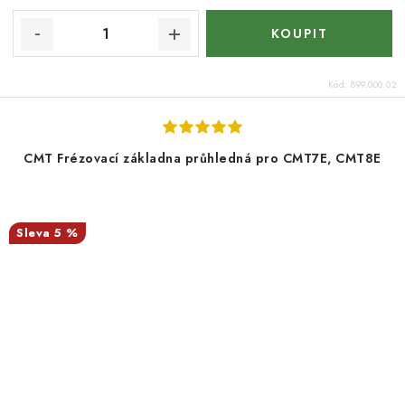
Kód:
899.000.02
CMT Frézovací základna průhledná pro CMT7E, CMT8E
5 %