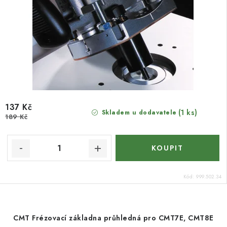
137 Kč
(1 ks)
Skladem u dodavatele
189 Kč
Kód:
999.502.34
CMT Frézovací základna průhledná pro CMT7E, CMT8E