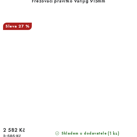
Frézovací pravítko Varijig 915mm
27 %
2 582 Kč
(1 ks)
Skladem u dodavatele
3 585 Kč