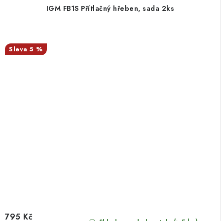
IGM FB1S Přítlačný hřeben, sada 2ks
5 %
795 Kč