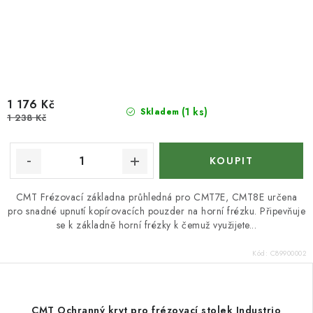
1 176 Kč
(1 ks)
Skladem
1 238 Kč
CMT Frézovací základna průhledná pro CMT7E, CMT8E určena
pro snadné upnutí kopírovacích pouzder na horní frézku. Připevňuje
se k základně horní frézky k čemuž využijete...
Kód:
C89900002
CMT Ochranný kryt pro frézovací stolek Industrio