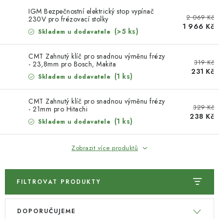
KONTAKTY
IGM Bezpečnostní elektrický stop vypínač
2 069 Kč
230V pro frézovací stolky
DÁRKOVÉ POUKAZY
1 966 Kč
(>5 ks)
Skladem u dodavatele
STROJE DO DÍLNY
CMT Zahnutý klíč pro snadnou výměnu frézy
319 Kč
- 23,8mm pro Bosch, Makita
231 Kč
(1 ks)
NÁSTROJE PRO STOLAŘE
Skladem u dodavatele
CMT Zahnutý klíč pro snadnou výměnu frézy
NÁSTROJE PRO OPRACOVÁNÍ KOVU
329 Kč
- 21mm pro Hitachi
238 Kč
(1 ks)
Skladem u dodavatele
NÁSTROJE PRO ŘEZÁNÍ DŘEVA
Zobrazit více produktů
NÁSTROJE PRO FRÉZOVÁNÍ
NÁSTROJE PRO ŘEZÁNÍ KOVU
FILTROVAT PRODUKTY
V
Ř
POTŘEBUJI DOBRÝ STROJ
DOPORUČUJEME
ý
a