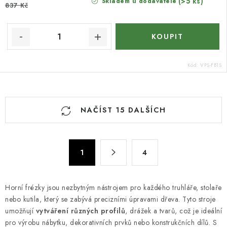
(>5 ks)
Skladem u dodavatele
837 Kč
Kód:
VPS-FB1S
O
NAČÍST 15 DALŠÍCH
v
l
á
S
d
1
4
t
a
r
c
á
Horní frézky jsou nezbytným nástrojem pro každého truhláře, stolaře
n
í
nebo kutila, který se zabývá precizními úpravami dřeva. Tyto stroje
k
p
umožňují
vytváření různých profilů
, drážek a tvarů, což je ideální
o
r
pro výrobu nábytku, dekorativních prvků nebo konstrukčních dílů. S