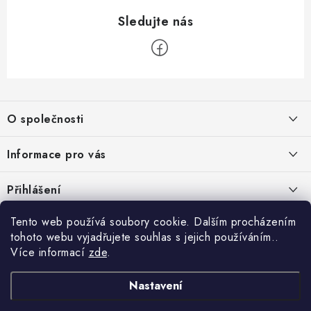
Z
á
O společnosti
p
a
O nás
Informace pro vás
t
Kontakty
í
Obchodní podmínky
Přihlášení
Recenze zákazníků
Podmínky ochrany osobních údajů
E-mail
Tento web používá soubory cookie. Dalším procházením
Přijímáme online platby
Novinky, návody, blog
Doprava
tohoto webu vyjadřujete souhlas s jejich používáním..
Sponzorujeme
Více informací
zde
.
Způsoby platby
Copyright 2026
www.nastrojebrno.cz
. Všechna práva vyhrazena.
Heslo
Vytvořil Shoptet
Nastavení
Výrobci/značky
Nastavil tým EshopyUmíme.cz