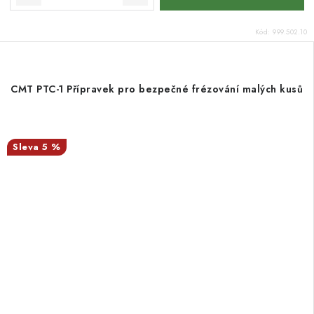
Kód:
999.502.10
CMT PTC-1 Přípravek pro bezpečné frézování malých kusů
5 %