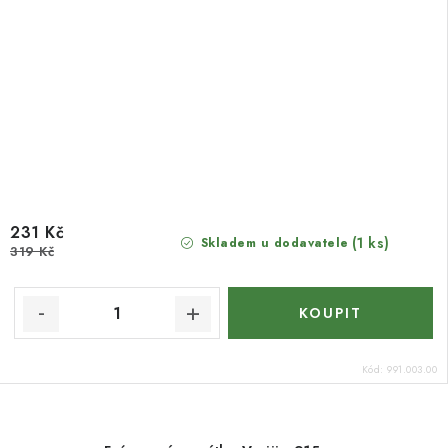
231 Kč
(1 ks)
Skladem u dodavatele
319 Kč
Kód:
991.003.00