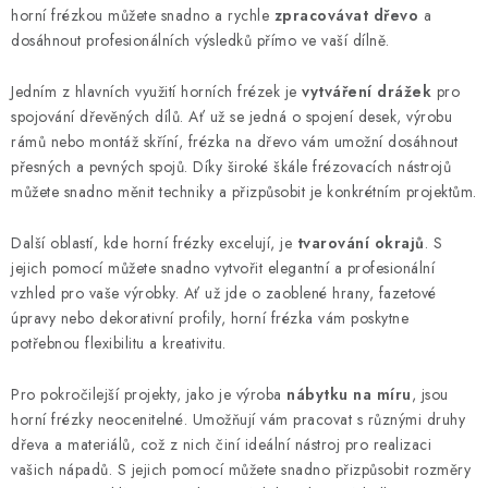
v
v
horní frézkou můžete snadno a rychle
zpracovávat dřevo
a
á
k
dosáhnout profesionálních výsledků přímo ve vaší dílně.
n
y
í
Jedním z hlavních využití horních frézek je
vytváření drážek
pro
v
spojování dřevěných dílů. Ať už se jedná o spojení desek, výrobu
ý
rámů nebo montáž skříní, frézka na dřevo vám umožní dosáhnout
p
přesných a pevných spojů. Díky široké škále frézovacích nástrojů
i
můžete snadno měnit techniky a přizpůsobit je konkrétním projektům.
s
u
Další oblastí, kde horní frézky excelují, je
tvarování okrajů
. S
jejich pomocí můžete snadno vytvořit elegantní a profesionální
vzhled pro vaše výrobky. Ať už jde o zaoblené hrany, fazetové
úpravy nebo dekorativní profily, horní frézka vám poskytne
potřebnou flexibilitu a kreativitu.
Pro pokročilejší projekty, jako je výroba
nábytku na míru
, jsou
horní frézky neocenitelné. Umožňují vám pracovat s různými druhy
dřeva a materiálů, což z nich činí ideální nástroj pro realizaci
vašich nápadů. S jejich pomocí můžete snadno přizpůsobit rozměry