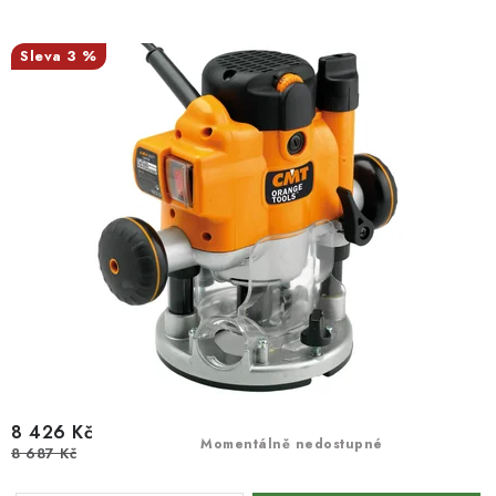
3 %
8 426 Kč
Momentálně nedostupné
8 687 Kč