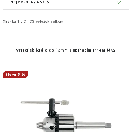
NEJPRODÁVANĚJŠÍ
ý
a
KONTAKTY
p
z
i
e
Stránka
1
z
3
-
33
položek celkem
Moje objednávka
s
n
p
í
r
p
Vrtací sklíčidlo do 13mm s upínacím trnem MK2
o
r
d
o
u
d
5 %
k
u
t
k
ů
t
ů