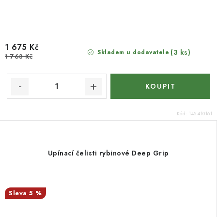
1 675 Kč
(3 ks)
Skladem u dodavatele
1 763 Kč
Kód:
145-410161
Upínací čelisti rybinové Deep Grip
5 %