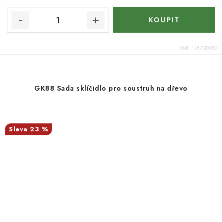
Kód:
145-720950
GK88 Sada sklíčidlo pro soustruh na dřevo
23 %