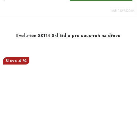
Kód:
145-720946
Evolution SK114 Sklíčidlo pro soustruh na dřevo
4 %