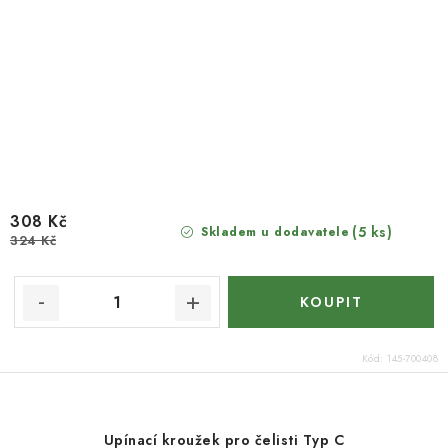
308 Kč
(5 ks)
Skladem u dodavatele
324 Kč
Kód:
145-700408
Upínací kroužek pro čelisti Typ C