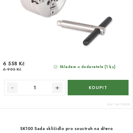
6 558 Kč
(1 ks)
Skladem u dodavatele
6 903 Kč
Kód:
145-720938
SK100 Sada sklíčidlo pro soustruh na dřevo