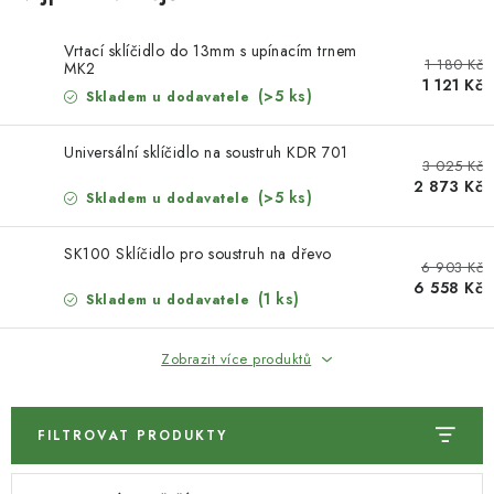
KONTAKTY
Vrtací sklíčidlo do 13mm s upínacím trnem
DÁRKOVÉ POUKAZY
1 180 Kč
MK2
1 121 Kč
(>5 ks)
Skladem u dodavatele
STROJE DO DÍLNY
Universální sklíčidlo na soustruh KDR 701
3 025 Kč
NÁSTROJE PRO STOLAŘE
2 873 Kč
(>5 ks)
Skladem u dodavatele
NÁSTROJE PRO OPRACOVÁNÍ KOVU
SK100 Sklíčidlo pro soustruh na dřevo
6 903 Kč
6 558 Kč
NÁSTROJE PRO ŘEZÁNÍ DŘEVA
(1 ks)
Skladem u dodavatele
NÁSTROJE PRO FRÉZOVÁNÍ
Zobrazit více produktů
NÁSTROJE PRO ŘEZÁNÍ KOVU
FILTROVAT PRODUKTY
POTŘEBUJI DOBRÝ STROJ
V
Ř