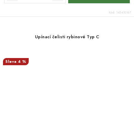
Kód:
145-410167
Upínací čelisti rybinové Typ C
4 %