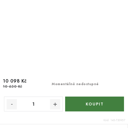
10 098 Kč
Momentálně nedostupné
10 630 Kč
Kód:
145-720957