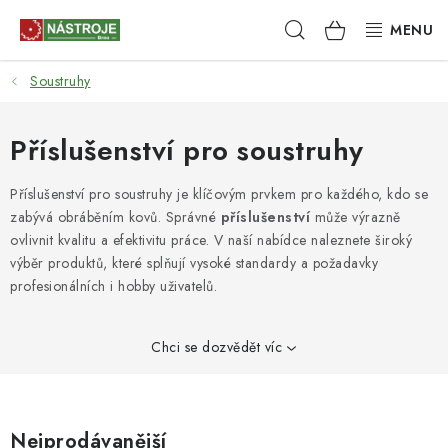
Přejít
Hledat
NÁKUPNÍ
na
obsah
KOŠÍK
Soustruhy
NÁSTROJE
AKCE
Příslušenství pro soustruhy
BRUSIVO
Příslušenství pro soustruhy je klíčovým prvkem pro každého, kdo se
zabývá obráběním kovů. Správné
příslušenství
může výrazně
ovlivnit kvalitu a efektivitu práce. V naší nabídce naleznete široký
ELEKTRONÁŘADÍ
výběr produktů, které splňují vysoké standardy a požadavky
profesionálních i hobby uživatelů.
LEPENÍ A SPOJOVÁNÍ
RUČNÍ NÁŘADÍ, PŘÍPRAVKY
Chci se dozvědět víc
STROJE
Nejprodávanější