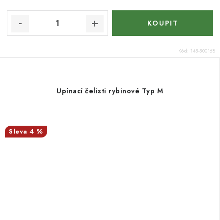
Kód:
145-500168
Upínací čelisti rybinové Typ M
4 %