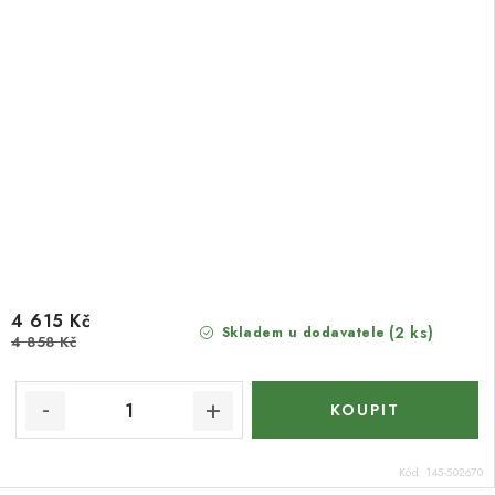
4 615 Kč
(2 ks)
Skladem u dodavatele
4 858 Kč
Kód:
145-502670