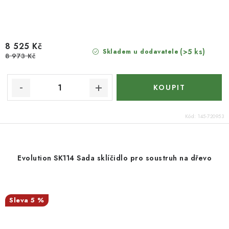
8 525 Kč
(>5 ks)
Skladem u dodavatele
8 973 Kč
Kód:
145-720953
Evolution SK114 Sada sklíčidlo pro soustruh na dřevo
5 %