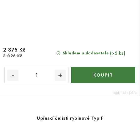
2 875 Kč
(>5 ks)
Skladem u dodavatele
3 026 Kč
Kód:
145-410174
Upínací čelisti rybinové Typ F