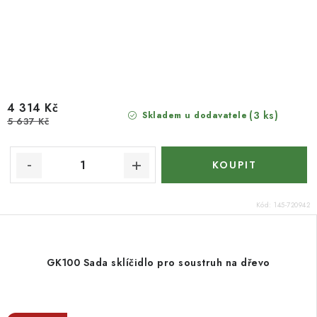
4 314 Kč
(3 ks)
Skladem u dodavatele
5 637 Kč
Kód:
145-720942
GK100 Sada sklíčidlo pro soustruh na dřevo