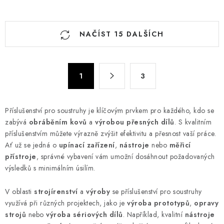
O
NAČÍST 15 DALŠÍCH
v
l
á
S
d
1
3
t
a
r
c
á
Příslušenství pro soustruhy je klíčovým prvkem pro každého, kdo se
n
í
zabývá
obráběním kovů
a
výrobou přesných dílů
. S kvalitním
k
p
příslušenstvím můžete výrazně zvýšit efektivitu a přesnost vaší práce.
o
r
Ať už se jedná o
upínací zařízení
,
nástroje
nebo
měřicí
v
v
přístroje
, správné vybavení vám umožní dosáhnout požadovaných
á
k
výsledků s minimálním úsilím.
n
y
í
V oblasti
strojírenství
a
výroby
se příslušenství pro soustruhy
v
využívá při různých projektech, jako je
výroba prototypů
,
opravy
ý
strojů
nebo
výroba sériových dílů
. Například, kvalitní
nástroje
p