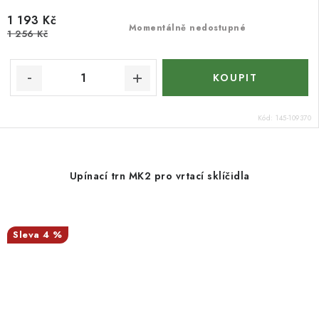
1 193 Kč
Momentálně nedostupné
1 256 Kč
Kód:
145-109370
Upínací trn MK2 pro vrtací sklíčidla
4 %