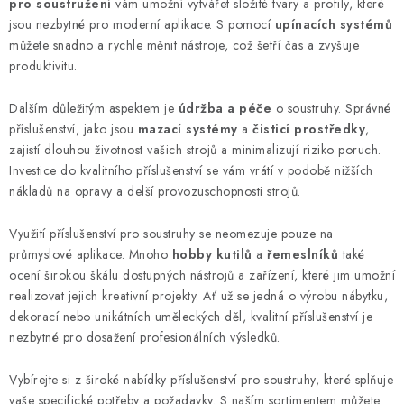
pro soustružení
vám umožní vytvářet složité tvary a profily, které
i
jsou nezbytné pro moderní aplikace. S pomocí
upínacích systémů
s
můžete snadno a rychle měnit nástroje, což šetří čas a zvyšuje
u
produktivitu.
Dalším důležitým aspektem je
údržba a péče
o soustruhy. Správné
příslušenství, jako jsou
mazací systémy
a
čisticí prostředky
,
zajistí dlouhou životnost vašich strojů a minimalizují riziko poruch.
Investice do kvalitního příslušenství se vám vrátí v podobě nižších
nákladů na opravy a delší provozuschopnosti strojů.
Využití příslušenství pro soustruhy se neomezuje pouze na
průmyslové aplikace. Mnoho
hobby kutilů
a
řemeslníků
také
ocení širokou škálu dostupných nástrojů a zařízení, které jim umožní
realizovat jejich kreativní projekty. Ať už se jedná o výrobu nábytku,
dekorací nebo unikátních uměleckých děl, kvalitní příslušenství je
nezbytné pro dosažení profesionálních výsledků.
Vybírejte si z široké nabídky příslušenství pro soustruhy, které splňuje
vaše specifické potřeby a požadavky. S naším sortimentem můžete