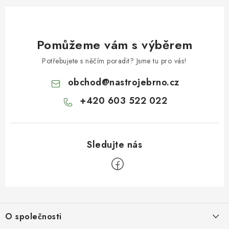
Pomůžeme vám s výběrem
Potřebujete s něčím poradit? Jsme tu pro vás!
obchod
@
nastrojebrno.cz
+420 603 522 022
Z
á
O společnosti
p