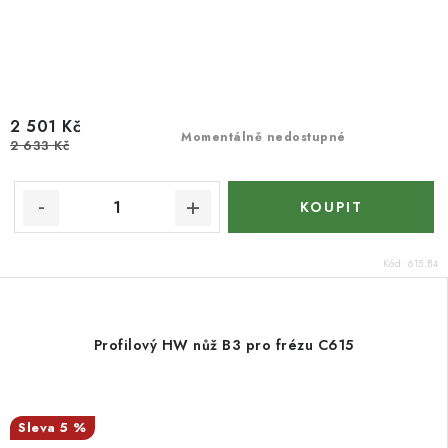
2 501 Kč
Momentálně nedostupné
2 633 Kč
Kód:
615.B4
Profilový HW nůž B3 pro frézu C615
5 %