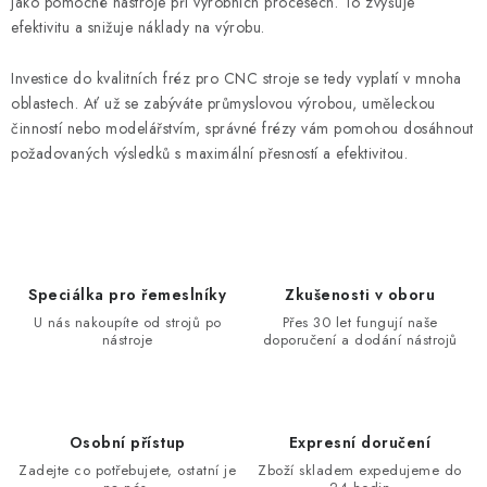
jako pomocné nástroje při výrobních procesech. To zvyšuje
efektivitu a snižuje náklady na výrobu.
Investice do kvalitních fréz pro CNC stroje se tedy vyplatí v mnoha
oblastech. Ať už se zabýváte průmyslovou výrobou, uměleckou
činností nebo modelářstvím, správné frézy vám pomohou dosáhnout
požadovaných výsledků s maximální přesností a efektivitou.
Speciálka pro řemeslníky
Zkušenosti v oboru
U nás nakoupíte od strojů po
Přes 30 let fungují naše
nástroje
doporučení a dodání nástrojů
Osobní přístup
Expresní doručení
Zadejte co potřebujete, ostatní je
Zboží skladem expedujeme do