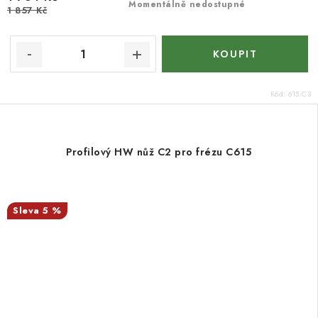
Momentálně nedostupné
1 857 Kč
Kód:
615.C3
Profilový HW nůž C2 pro frézu C615
5 %