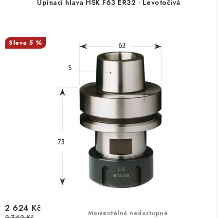
Upínací hlava HSK F63 ER32 - Levotočivá
5 %
2 624 Kč
Momentálně nedostupné
2 762 Kč