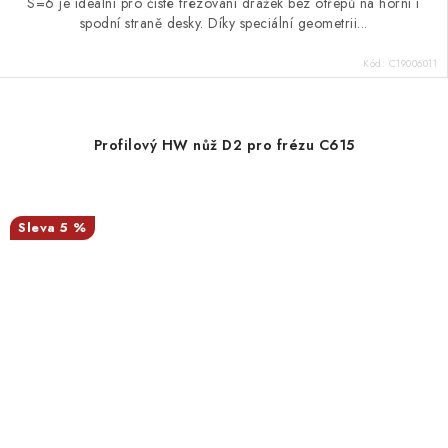
S=6 je ideální pro čisté frézování drážek bez otřepů na horní i
spodní straně desky. Díky speciální geometrii...
Kód:
C19006011
Profilový HW nůž D2 pro frézu C615
5 %