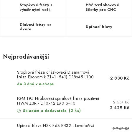
KONTAKTY
Stopkové frézy s
HW tvrdokovové
výměnnými noži,
žiletky pro CNC
žiletkami
nástroje
DÁRKOVÉ POUKAZY
Dlabací frézy na
Upínací hlavy
dveře
STROJE DO DÍLNY
NÁSTROJE PRO STOLAŘE
Nejprodávanější
NÁSTROJE PRO OPRACOVÁNÍ KOVU
Stopková fréza drážkovací Diamantová
NÁSTROJE PRO ŘEZÁNÍ DŘEVA
fréza Ekonomik Z1+1 (5+1) D18x45 L100
2 830 Kč
A=20x50 levá
do 3 dnů v e-shopu
NÁSTROJE PRO FRÉZOVÁNÍ
IGM 195 Hrubovací spirálová fréza pozitivní
2 557 Kč
HWM Z3R - D10x42 L90 S=10
2 429 Kč
NÁSTROJE PRO ŘEZÁNÍ KOVU
(2 ks)
Skladem u dodavatele
POTŘEBUJI DOBRÝ STROJ
Upínací hlava HSK F63 ER32 - Levotočivá
2 762 Kč