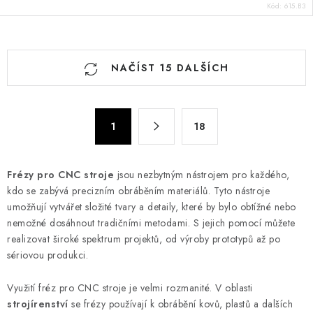
Kód:
615.B3
O
NAČÍST 15 DALŠÍCH
v
l
á
S
d
1
18
t
a
r
c
á
Frézy pro CNC stroje
jsou nezbytným nástrojem pro každého,
n
í
kdo se zabývá precizním obráběním materiálů. Tyto nástroje
k
p
umožňují vytvářet složité tvary a detaily, které by bylo obtížné nebo
o
r
nemožné dosáhnout tradičními metodami. S jejich pomocí můžete
v
v
realizovat široké spektrum projektů, od výroby prototypů až po
á
k
sériovou produkci.
n
y
í
Využití fréz pro CNC stroje je velmi rozmanité. V oblasti
v
strojírenství
se frézy používají k obrábění kovů, plastů a dalších
ý