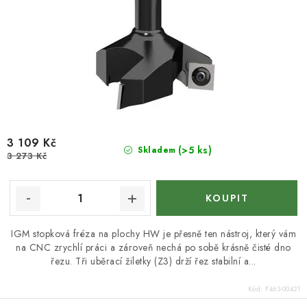
3 109 Kč
(>5 ks)
Skladem
3 273 Kč
IGM stopková fréza na plochy HW je přesně ten nástroj, který vám
na CNC zrychlí práci a zároveň nechá po sobě krásně čisté dno
řezu. Tři uběrací žiletky (Z3) drží řez stabilní a...
Kód:
F463-00421