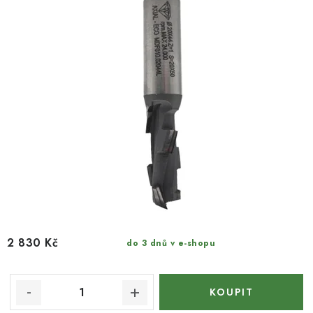
k
u
t
k
ů
t
ů
2 830 Kč
do 3 dnů v e-shopu