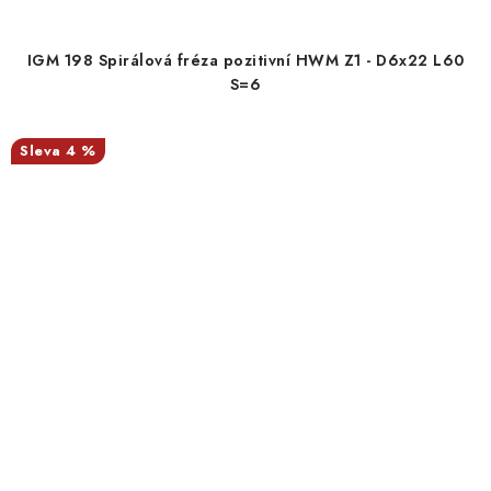
IGM 198 Spirálová fréza pozitivní HWM Z1 - D6x22 L60
S=6
4 %