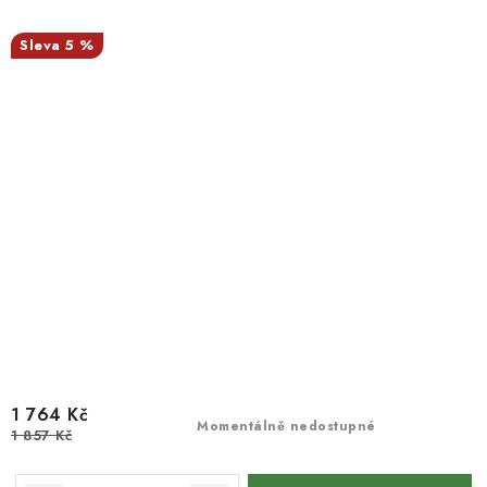
5 %
1 764 Kč
Momentálně nedostupné
1 857 Kč