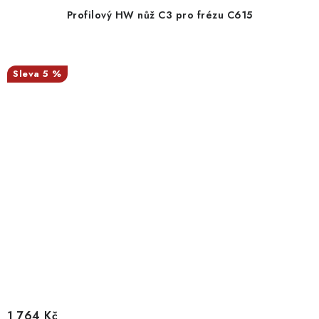
Profilový HW nůž C3 pro frézu C615
5 %
1 764 Kč