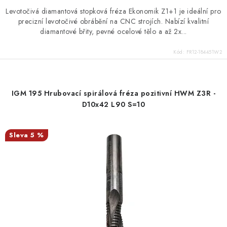
Levotočivá diamantová stopková fréza Ekonomik Z1+1 je ideální pro
precizní levotočivé obrábění na CNC strojích. Nabízí kvalitní
diamantové břity, pevné ocelové tělo a až 2x...
Kód:
FR12-184451W2
IGM 195 Hrubovací spirálová fréza pozitivní HWM Z3R -
D10x42 L90 S=10
5 %