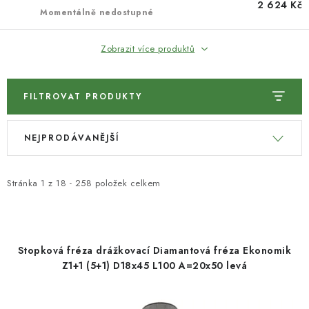
2 624 Kč
Momentálně nedostupné
KONTAKTY
Zobrazit více produktů
Moje objednávka
FILTROVAT PRODUKTY
V
Ř
NEJPRODÁVANĚJŠÍ
ý
a
p
z
i
e
Stránka
1
z
18
-
258
položek celkem
s
n
p
í
r
p
Stopková fréza drážkovací Diamantová fréza Ekonomik
o
r
Z1+1 (5+1) D18x45 L100 A=20x50 levá
d
o
u
d