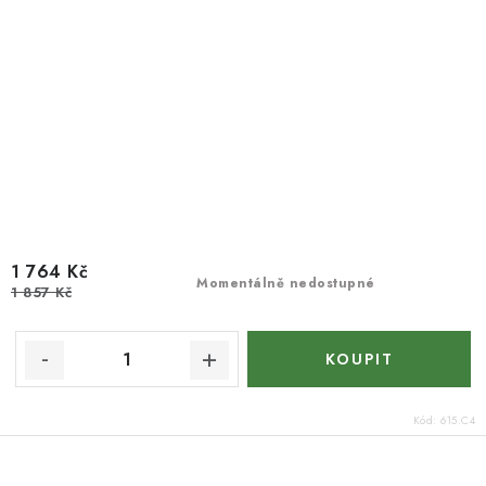
1 764 Kč
Momentálně nedostupné
1 857 Kč
Kód:
615.C4