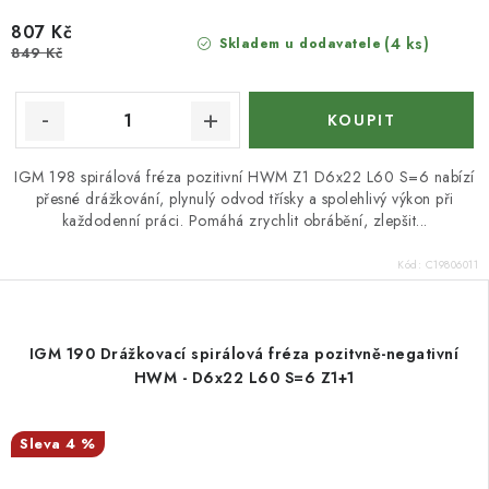
807 Kč
(4 ks)
Skladem u dodavatele
849 Kč
IGM 198 spirálová fréza pozitivní HWM Z1 D6x22 L60 S=6 nabízí
přesné drážkování, plynulý odvod třísky a spolehlivý výkon při
každodenní práci. Pomáhá zrychlit obrábění, zlepšit...
Kód:
C19806011
IGM 190 Drážkovací spirálová fréza pozitvně-negativní
HWM - D6x22 L60 S=6 Z1+1
4 %