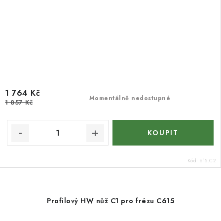
1 764 Kč
Momentálně nedostupné
1 857 Kč
Kód:
615.C2
Profilový HW nůž C1 pro frézu C615