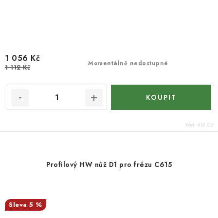
1 056 Kč
Momentálně nedostupné
1 112 Kč
Kód:
615.D2
Profilový HW nůž D1 pro frézu C615
5 %