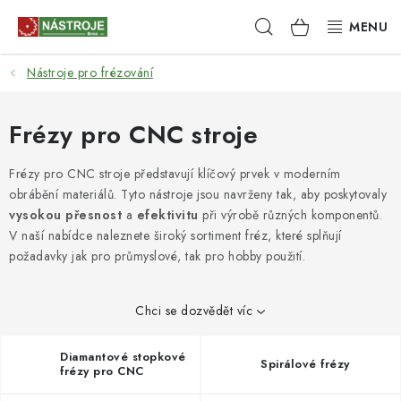
Přejít
Hledat
NÁKUPNÍ
na
obsah
KOŠÍK
Nástroje pro frézování
NÁSTROJE
AKCE
Frézy pro CNC stroje
BRUSIVO
Frézy pro CNC stroje představují klíčový prvek v moderním
obrábění materiálů. Tyto nástroje jsou navrženy tak, aby poskytovaly
vysokou přesnost
a
efektivitu
při výrobě různých komponentů.
ELEKTRONÁŘADÍ
V naší nabídce naleznete široký sortiment fréz, které splňují
požadavky jak pro průmyslové, tak pro hobby použití.
LEPENÍ A SPOJOVÁNÍ
RUČNÍ NÁŘADÍ, PŘÍPRAVKY
Chci se dozvědět víc
STROJE
Diamantové stopkové
Spirálové frézy
frézy pro CNC