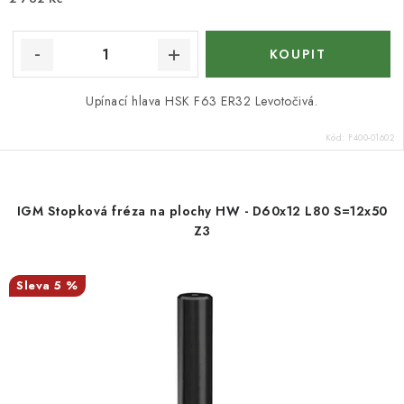
Upínací hlava HSK F63 ER32 Levotočivá.
Kód:
F400-01602
IGM Stopková fréza na plochy HW - D60x12 L80 S=12x50
Z3
5 %