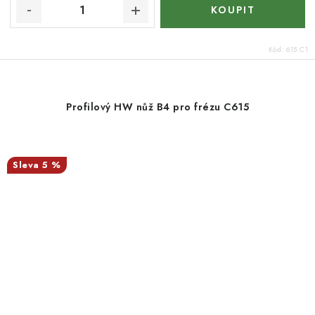
Kód:
615.C1
Profilový HW nůž B4 pro frézu C615
5 %