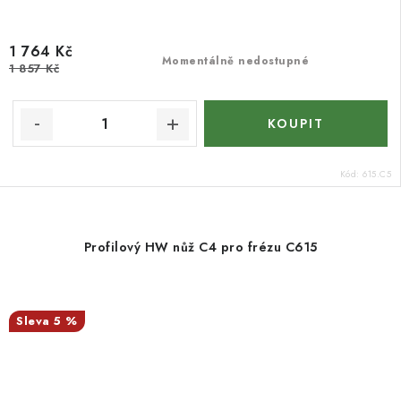
1 764 Kč
Momentálně nedostupné
1 857 Kč
Kód:
615.C5
Profilový HW nůž C4 pro frézu C615
5 %