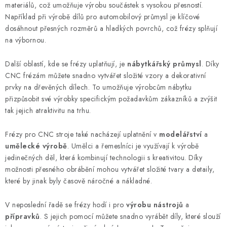
materiálů, což umožňuje výrobu součástek s vysokou přesností.
p
Například při výrobě dílů pro automobilový průmysl je klíčové
i
dosáhnout přesných rozměrů a hladkých povrchů, což frézy splňují
s
na výbornou.
u
Další oblastí, kde se frézy uplatňují, je
nábytkářský průmysl
. Díky
CNC frézám můžete snadno vytvářet složité vzory a dekorativní
prvky na dřevěných dílech. To umožňuje výrobcům nábytku
přizpůsobit své výrobky specifickým požadavkům zákazníků a zvýšit
tak jejich atraktivitu na trhu.
Frézy pro CNC stroje také nacházejí uplatnění v
modelářství
a
umělecké výrobě
. Umělci a řemeslníci je využívají k výrobě
jedinečných děl, která kombinují technologii s kreativitou. Díky
možnosti přesného obrábění mohou vytvářet složité tvary a detaily,
které by jinak byly časově náročné a nákladné.
V neposlední řadě se frézy hodí i pro
výrobu nástrojů
a
přípravků
. S jejich pomocí můžete snadno vyrábět díly, které slouží