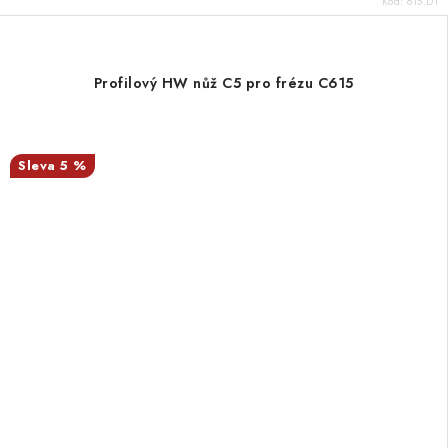
Kód:
615.D1
Profilový HW nůž C5 pro frézu C615
5 %