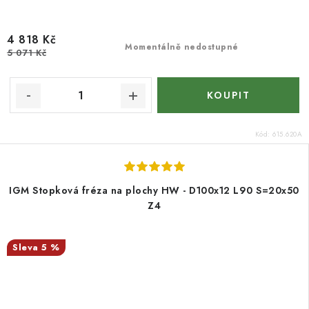
4 818 Kč
Momentálně nedostupné
5 071 Kč
Kód:
615.620A
IGM Stopková fréza na plochy HW - D100x12 L90 S=20x50
Z4
5 %