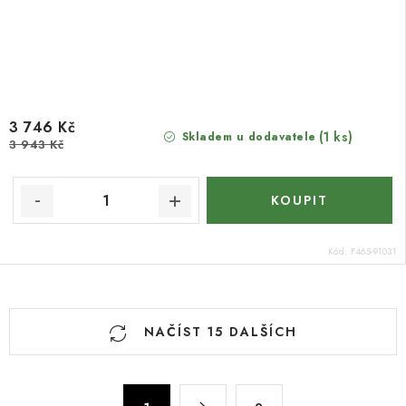
3 746 Kč
(1 ks)
Skladem u dodavatele
3 943 Kč
Kód:
F465-91031
O
NAČÍST 15 DALŠÍCH
v
l
á
S