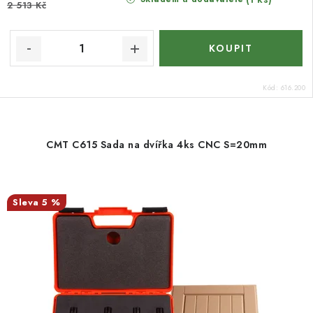
2 513 Kč
Kód:
616.200
CMT C615 Sada na dvířka 4ks CNC S=20mm
5 %