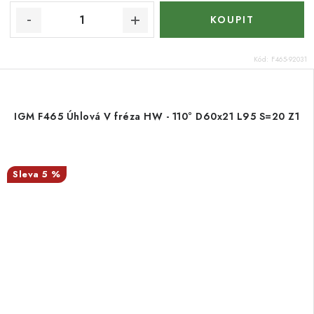
Kód:
F465-92031
IGM F465 Úhlová V fréza HW - 110° D60x21 L95 S=20 Z1
5 %