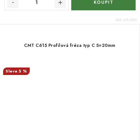
Kód:
615.200D
CMT C615 Profilová fréza typ C S=20mm
5 %