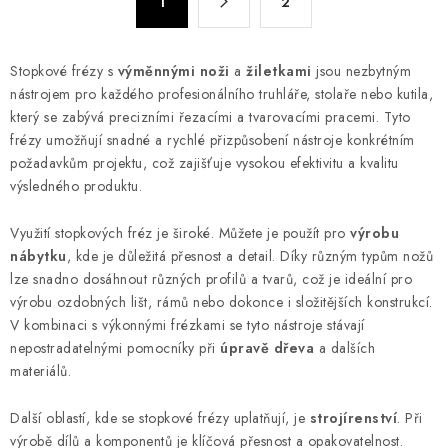
d
1
2
t
a
r
c
á
Stopkové frézy s
výměnnými noži
a
žiletkami
jsou nezbytným
n
í
nástrojem pro každého profesionálního truhláře, stolaře nebo kutila,
k
p
který se zabývá precizními řezacími a tvarovacími pracemi. Tyto
o
r
frézy umožňují snadné a rychlé přizpůsobení nástroje konkrétním
v
v
požadavkům projektu, což zajišťuje vysokou efektivitu a kvalitu
á
k
výsledného produktu.
n
y
í
Využití stopkových fréz je široké. Můžete je použít pro
výrobu
v
nábytku
, kde je důležitá přesnost a detail. Díky různým typům nožů
ý
lze snadno dosáhnout různých profilů a tvarů, což je ideální pro
p
výrobu ozdobných lišt, rámů nebo dokonce i složitějších konstrukcí.
i
V kombinaci s výkonnými frézkami se tyto nástroje stávají
s
nepostradatelnými pomocníky při
úpravě dřeva
a dalších
u
materiálů.
Další oblastí, kde se stopkové frézy uplatňují, je
strojírenství
. Při
výrobě dílů a komponentů je klíčová přesnost a opakovatelnost.