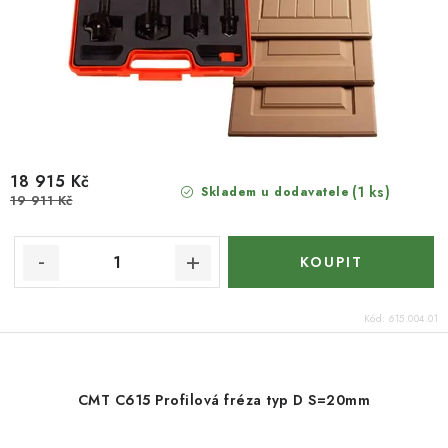
18 915 Kč
(1 ks)
Skladem u dodavatele
19 911 Kč
Kód:
615.004.01
CMT C615 Profilová fréza typ D S=20mm