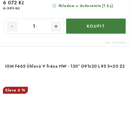
6 072 Kč
(1 ks)
Skladem u dodavatele
6 391 Kč
Kód:
F465-95031
IGM F465 Úhlová V fréza HW - 130° D91x20 L95 S=20 Z2
4 %