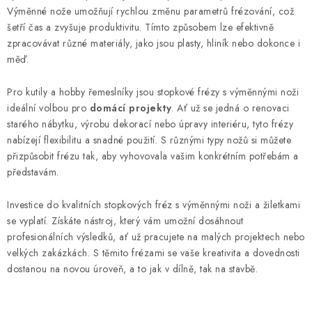
Výměnné nože umožňují rychlou změnu parametrů frézování, což
šetří čas a zvyšuje produktivitu. Tímto způsobem lze efektivně
zpracovávat různé materiály, jako jsou plasty, hliník nebo dokonce i
měď.
Pro kutily a hobby řemeslníky jsou stopkové frézy s výměnnými noži
ideální volbou pro
domácí projekty
. Ať už se jedná o renovaci
starého nábytku, výrobu dekorací nebo úpravy interiéru, tyto frézy
nabízejí flexibilitu a snadné použití. S různými typy nožů si můžete
přizpůsobit frézu tak, aby vyhovovala vašim konkrétním potřebám a
představám.
Investice do kvalitních stopkových fréz s výměnnými noži a žiletkami
se vyplatí. Získáte nástroj, který vám umožní dosáhnout
profesionálních výsledků, ať už pracujete na malých projektech nebo
velkých zakázkách. S těmito frézami se vaše kreativita a dovednosti
dostanou na novou úroveň, a to jak v dílně, tak na stavbě.