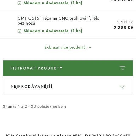
(1 ks)
Skladem u dodavatele
KONTAKTY
CMT C616 Fréza na CNC profilování, tělo
2 513 Kč
bez nožů
Moje objednávka
2 388 Kč
(1 ks)
Skladem u dodavatele
Zobrazit více produktů
FILTROVAT PRODUKTY
V
Ř
NEJPRODÁVANĚJŠÍ
ý
a
p
z
i
e
Stránka
1
z
2
-
30
položek celkem
s
n
p
í
r
p