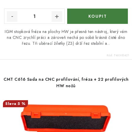
IGM stopková fréza na plochy HW je přesně ten nástroj, který vám
na CNC zrychlí práci a zároveň nechá po sobě krásně čisté dno
řezu. Tři uběrací žiletky (Z3) drží řez stabilní a...
Kód:
F463-00421
CMT C616 Sada na CNC profilování, fréza + 22 profilových
HW nožů
5 %