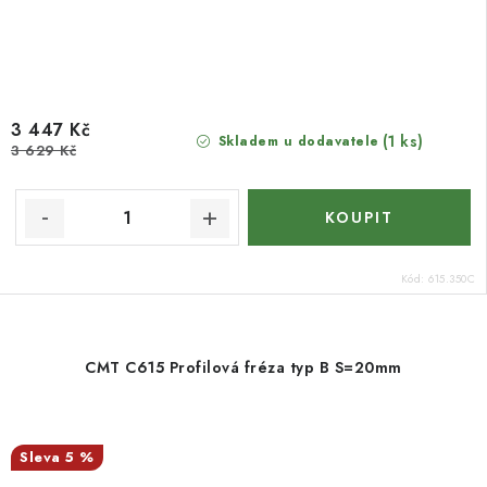
3 447 Kč
(1 ks)
Skladem u dodavatele
3 629 Kč
Kód:
615.350C
CMT C615 Profilová fréza typ B S=20mm
5 %