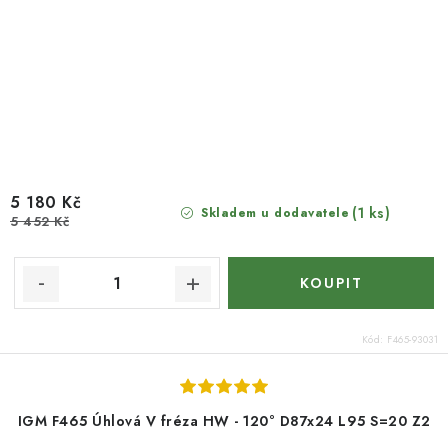
5 180 Kč
(1 ks)
Skladem u dodavatele
5 452 Kč
Kód:
F465-93031
IGM F465 Úhlová V fréza HW - 120° D87x24 L95 S=20 Z2