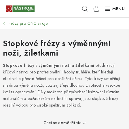
Přejít
Hledat
NÁKUPNÍ
na
obsah
KOŠÍK
Frézy pro CNC stroje
NÁSTROJE
AKCE
Stopkové frézy s výměnnými
noži, žiletkami
BRUSIVO
Stopkové frézy
s
výměnnými noži
a
žiletkami
představují
ELEKTRONÁŘADÍ
klíčový nástroj pro profesionální i hobby truhláře, kteří hledají
efektivní a přesné řešení pro obrábění dřeva. Tyto frézy umožňují
LEPENÍ A SPOJOVÁNÍ
snadnou výměnu nožů, což zajišťuje dlouhou životnost a vysokou
kvalitu opracování. Díky možnosti přizpůsobení frézování různým
materiálům a požadavkům na finální úpravu, jsou stopkové frézy
RUČNÍ NÁŘADÍ, PŘÍPRAVKY
ideální volbou pro široké spektrum aplikací.
STROJE
Chci se dozvědět víc