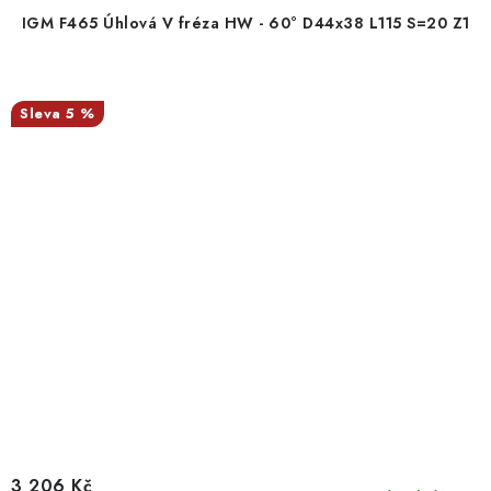
IGM F465 Úhlová V fréza HW - 60° D44x38 L115 S=20 Z1
5 %
3 206 Kč