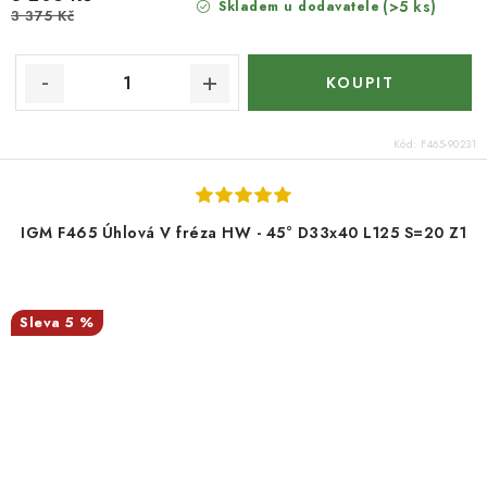
(>5 ks)
Skladem u dodavatele
3 375 Kč
Kód:
F465-90231
IGM F465 Úhlová V fréza HW - 45° D33x40 L125 S=20 Z1
5 %