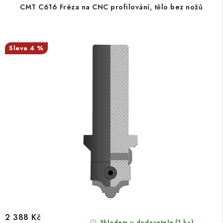
CMT C616 Fréza na CNC profilování, tělo bez nožů
4 %
2 388 Kč
(1 ks)
Skladem u dodavatele