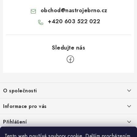
obchod
@
nastrojebrno.cz
+420 603 522 022
Z
á
O společnosti
p
a
O nás
Informace pro vás
t
Kontakty
í
Obchodní podmínky
Přihlášení
Recenze zákazníků
Podmínky ochrany osobních údajů
E-mail
Tento web používá soubory cookie. Dalším procházením