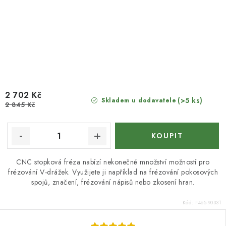
2 702 Kč
(>5 ks)
Skladem u dodavatele
2 845 Kč
CNC stopková fréza nabízí nekonečné množství možností pro
frézování V-drážek. Využijete ji například na frézování pokosových
spojů, značení, frézování nápisů nebo zkosení hran.
Kód:
F465-90331