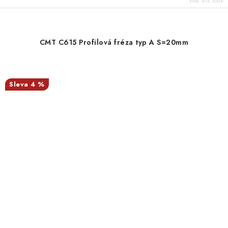
Kód:
615.500B
CMT C615 Profilová fréza typ A S=20mm
4 %