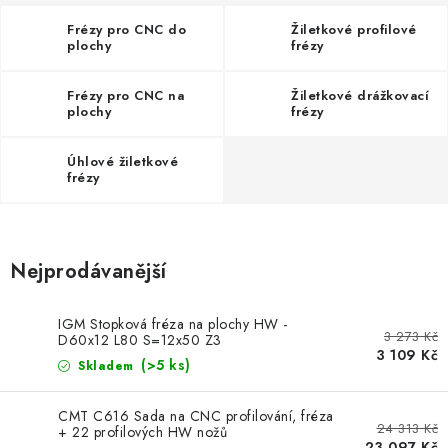
KONTAKTY
Frézy pro CNC do
Žiletkové profilové
plochy
frézy
DÁRKOVÉ POUKAZY
Frézy pro CNC na
Žiletkové drážkovací
STROJE DO DÍLNY
plochy
frézy
NÁSTROJE PRO STOLAŘE
Úhlové žiletkové
frézy
NÁSTROJE PRO OPRACOVÁNÍ KOVU
NÁSTROJE PRO ŘEZÁNÍ DŘEVA
Nejprodávanější
NÁSTROJE PRO FRÉZOVÁNÍ
IGM Stopková fréza na plochy HW -
3 273 Kč
D60x12 L80 S=12x50 Z3
3 109 Kč
NÁSTROJE PRO ŘEZÁNÍ KOVU
(>5 ks)
Skladem
CMT C616 Sada na CNC profilování, fréza
POTŘEBUJI DOBRÝ STROJ
24 313 Kč
+ 22 profilových HW nožů
23 097 Kč