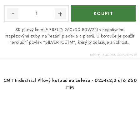
SK pilový kotouč FREUD 250x30-80WZN s negativními
trapézovými zuby, na řezání plexiskla a plastů. U kotouče je použit
revoluční povlak "SILVER ICETM", který prodlužuje životnost...
Kód:
FRLU4D02003003296TFZW
CMT Industrial Pilový kotouč na železo - D254x2,2 d16 Z60
HM