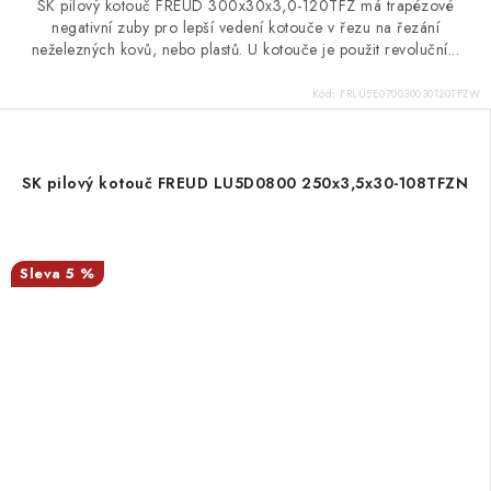
SK pilový kotouč FREUD 300x30x3,0-120TFZ má trapézové
negativní zuby pro lepší vedení kotouče v řezu na řezání
neželezných kovů, nebo plastů. U kotouče je použit revoluční...
Kód:
FRLU5E070030030120TFZW
SK pilový kotouč FREUD LU5D0800 250x3,5x30-108TFZN
5 %