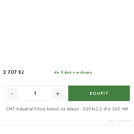
2 707 Kč
do 3 dnů v e-shopu
CMT Industrial Pilový kotouč na železo - D254x2,2 d16 Z60 HM
Kód:
C99950510