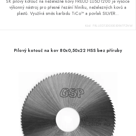
SK pilový kotouč na neželezné kovy FREUD LU5D1200 je vysoce
výkonný nástroj pro přesné řezání hliníku, neželezných kovů a
plastů. Využívá směs karbidu TiCo™ a povlak SILVER...
Kód:
FRLU5D12003003096TFZNW
Pilový kotouč na kov 80x0,50x22 HSS bez příruby