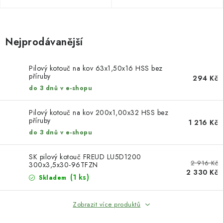
KONTAKTY
DÁRKOVÉ POUKAZY
Nejprodávanější
STROJE DO DÍLNY
Pilový kotouč na kov 63x1,50x16 HSS bez
příruby
294 Kč
NÁSTROJE PRO STOLAŘE
do 3 dnů v e-shopu
NÁSTROJE PRO OPRACOVÁNÍ KOVU
Pilový kotouč na kov 200x1,00x32 HSS bez
příruby
1 216 Kč
NÁSTROJE PRO ŘEZÁNÍ DŘEVA
do 3 dnů v e-shopu
NÁSTROJE PRO FRÉZOVÁNÍ
SK pilový kotouč FREUD LU5D1200
2 916 Kč
300x3,5x30-96TFZN
2 330 Kč
(1 ks)
Skladem
NÁSTROJE PRO ŘEZÁNÍ KOVU
Zobrazit více produktů
POTŘEBUJI DOBRÝ STROJ