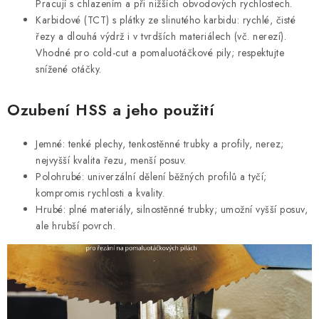
Pracují s chlazením a při nižších obvodových rychlostech.
Karbidové (TCT) s plátky ze slinutého karbidu: rychlé, čisté
řezy a dlouhá výdrž i v tvrdších materiálech (vč. nerezí).
Vhodné pro cold-cut a pomaluotáčkové pily; respektujte
snížené otáčky.
Ozubení HSS a jeho použití
Jemné: tenké plechy, tenkostěnné trubky a profily, nerez;
nejvyšší kvalita řezu, menší posuv.
Polohrubé: univerzální dělení běžných profilů a tyčí;
kompromis rychlosti a kvality.
Hrubé: plné materiály, silnostěnné trubky; umožní vyšší posuv,
ale hrubší povrch.