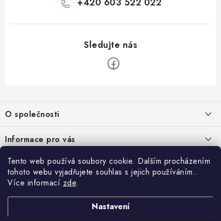
+420 603 522 022
Z
á
O společnosti
p
a
O nás
Informace pro vás
t
Kontakty
í
Obchodní podmínky
Tento web používá soubory cookie. Dalším procházením
Přihlášení
Recenze zákazníků
tohoto webu vyjadřujete souhlas s jejich používáním..
Podmínky ochrany osobních údajů
E-mail
Více informací
zde
.
Přijímáme online platby
Novinky, návody, blog
Doprava
Nastavení
Sponzorujeme
Způsoby platby
Copyright 2026
www.nastrojebrno.cz
. Všechna práva vyhrazena.