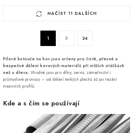
O
NAČÍST 11 DALŠÍCH
v
l
á
S
d
1
24
t
a
r
c
á
Pilové kotouče na kov jsou určeny pro čisté, přesné a
n
í
bezpečné dělení kovových materiálů při nižších otáčkách
k
p
než u dřeva.
Vhodné jsou pro dílny, servis, zámečnictví i
o
r
průmyslové provozy – od dělení tenkých plechů až po řezání
v
v
masivních profilů.
á
k
n
y
Kde a s čím se používají
í
v
ý
p
i