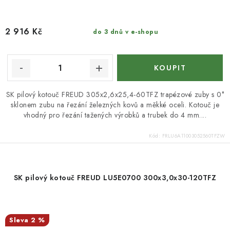
2 916 Kč
do 3 dnů v e-shopu
SK pilový kotouč FREUD 305x2,6x25,4-60TFZ trapézové zuby s 0°
sklonem zubu na řezání železných kovů a měkké oceli. Kotouč je
vhodný pro řezání tažených výrobků a trubek do 4 mm....
Kód:
FRLU6A11003052560TFZW
SK pilový kotouč FREUD LU5E0700 300x3,0x30-120TFZ
2 %