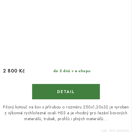
2 800 Kč
do 3 dnů v e-shopu
Pilový kotouč na kov s přírubou o rozměru 250x1,20x32 je vyroben
z výkonné rychlořezné oceli HSS a je vhodný pro řezání kovových
materiálů, trubek, profilů i plných materiálů....
Kód:
2910.32501232