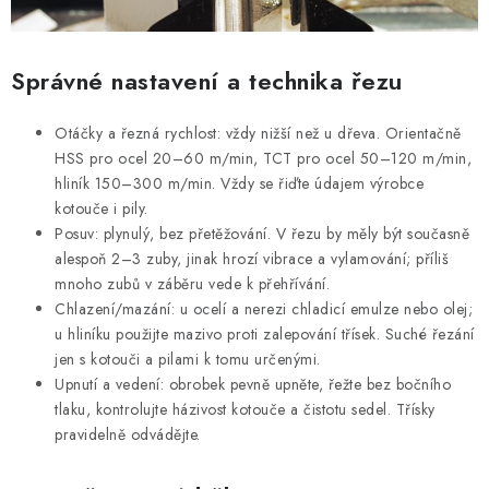
Správné nastavení a technika řezu
Otáčky a řezná rychlost: vždy nižší než u dřeva. Orientačně
HSS pro ocel 20–60 m/min, TCT pro ocel 50–120 m/min,
hliník 150–300 m/min. Vždy se řiďte údajem výrobce
kotouče i pily.
Posuv: plynulý, bez přetěžování. V řezu by měly být současně
alespoň 2–3 zuby, jinak hrozí vibrace a vylamování; příliš
mnoho zubů v záběru vede k přehřívání.
Chlazení/mazání: u ocelí a nerezi chladicí emulze nebo olej;
u hliníku použijte mazivo proti zalepování třísek. Suché řezání
jen s kotouči a pilami k tomu určenými.
Upnutí a vedení: obrobek pevně upněte, řežte bez bočního
tlaku, kontrolujte házivost kotouče a čistotu sedel. Třísky
pravidelně odvádějte.