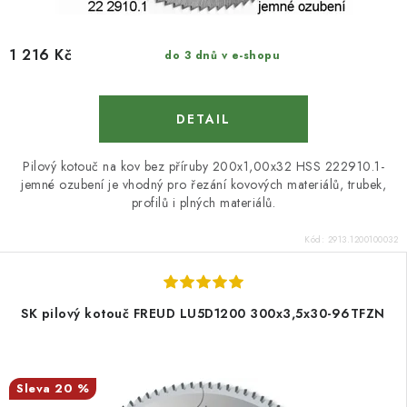
1 216 Kč
do 3 dnů v e-shopu
Pilový kotouč na kov bez příruby 200x1,00x32 HSS 222910.1-
jemné ozubení je vhodný pro řezání kovových materiálů, trubek,
profilů i plných materiálů.
Kód:
2913.1200100032
SK pilový kotouč FREUD LU5D1200 300x3,5x30-96TFZN
20 %