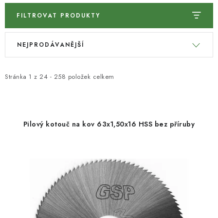
KONTAKTY
FILTROVAT PRODUKTY
V
Ř
Moje objednávka
NEJPRODÁVANĚJŠÍ
ý
a
p
z
i
e
Stránka
1
z
24
-
258
položek celkem
s
n
p
í
r
p
Pilový kotouč na kov 63x1,50x16 HSS bez příruby
o
r
d
o
u
d
k
u
t
k
ů
t
ů