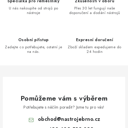
Speciálka pro řemeslníky
Zkušenosti v oboru
U nás nakoupíte od strojů po
Přes 30 let fungují naše
nástroje
doporučení a dodání nástrojů
Osobní přístup
Expresní doručení
Zadejte co potřebujete, ostatní je
Zboží skladem expedujeme do
na nás.
24 hodin
Pomůžeme vám s výběrem
Potřebujete s něčím poradit? Jsme tu pro vás!
obchod
@
nastrojebrno.cz