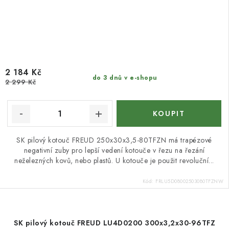
2 184 Kč
do 3 dnů v e-shopu
2 299 Kč
SK pilový kotouč FREUD 250x30x3,5-80TFZN má trapézové
negativní zuby pro lepší vedení kotouče v řezu na řezání
neželezných kovů, nebo plastů. U kotouče je použit revoluční...
Kód:
FRLU5D08002503080TFZNW
SK pilový kotouč FREUD LU4D0200 300x3,2x30-96TFZ