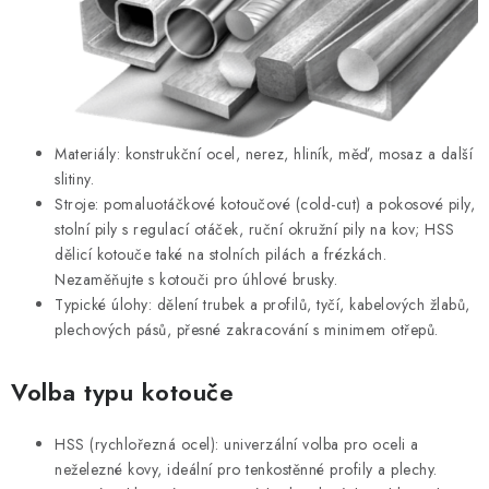
s
u
Materiály: konstrukční ocel, nerez, hliník, měď, mosaz a další
slitiny.
Stroje: pomaluotáčkové kotoučové (cold-cut) a pokosové pily,
stolní pily s regulací otáček, ruční okružní pily na kov; HSS
dělicí kotouče také na stolních pilách a frézkách.
Nezaměňujte s kotouči pro úhlové brusky.
Typické úlohy: dělení trubek a profilů, tyčí, kabelových žlabů,
plechových pásů, přesné zakracování s minimem otřepů.
Volba typu kotouče
HSS (rychlořezná ocel): univerzální volba pro oceli a
neželezné kovy, ideální pro tenkostěnné profily a plechy.