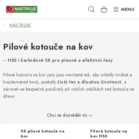
Přejít
Hledat
NÁKUPNÍ
na
obsah
KOŠÍK
NÁSTROJE
NÁSTROJE
AKCE
Pilové kotouče na kov
BRUSIVO
–
HSS i karbidové SK pro přesné a efektivní řezy
Pilové kotouče na kov jsou jsou navržené tak, aby zvládly tvrdost a
ELEKTRONÁŘADÍ
houževnatost kovů, poskytly
čistý řez a dlouhou životnost
, a
zároveň se bezpečně používaly při nižších otáčkách než kotouče na
LEPENÍ A SPOJOVÁNÍ
dřevo.
RUČNÍ NÁŘADÍ, PŘÍPRAVKY
Chci se dozvědět víc
STROJE
SK pilové kotouče na
Pilové kotouče na
kov
kov HSS