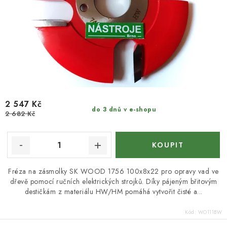
2 547 Kč
do 3 dnů v e-shopu
2 682 Kč
Fréza na zásmolky SK WOOD 1756 100x8x22 pro opravy vad ve
dřevě pomocí ručních elektrických strojků. Díky pájeným břitovým
destičkám z materiálu HW/HM pomáhá vytvořit čisté a...
Kód:
WO111BW