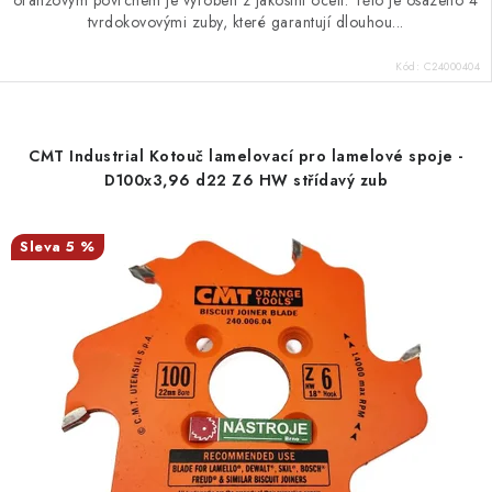
oranžovým povrchem je vyroben z jakostní oceli. Tělo je osazeno 4
tvrdokovovými zuby, které garantují dlouhou...
Kód:
C24000404
CMT Industrial Kotouč lamelovací pro lamelové spoje -
D100x3,96 d22 Z6 HW střídavý zub
5 %