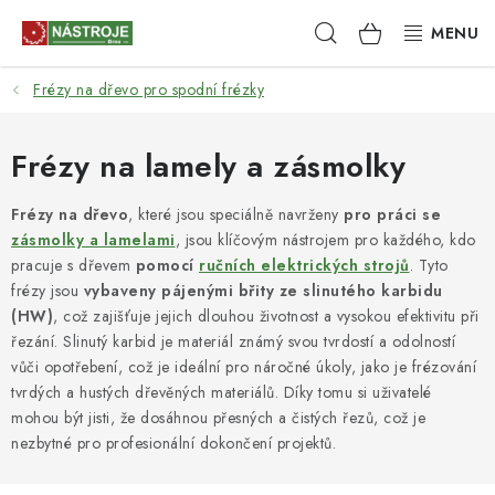
Přejít
Hledat
NÁKUPNÍ
na
obsah
KOŠÍK
Frézy na dřevo pro spodní frézky
NÁSTROJE
AKCE
Frézy na lamely a zásmolky
BRUSIVO
Frézy na dřevo
, které jsou speciálně navrženy
pro práci se
zásmolky a lamelami
, jsou klíčovým nástrojem pro každého, kdo
pracuje s dřevem
pomocí
ručních elektrických strojů
. Tyto
ELEKTRONÁŘADÍ
frézy jsou
vybaveny pájenými břity ze slinutého karbidu
(HW)
, což zajišťuje jejich dlouhou životnost a vysokou efektivitu při
LEPENÍ A SPOJOVÁNÍ
řezání. Slinutý karbid je materiál známý svou tvrdostí a odolností
vůči opotřebení, což je ideální pro náročné úkoly, jako je frézování
RUČNÍ NÁŘADÍ, PŘÍPRAVKY
tvrdých a hustých dřevěných materiálů. Díky tomu si uživatelé
mohou být jisti, že dosáhnou přesných a čistých řezů, což je
STROJE
nezbytné pro profesionální dokončení projektů.