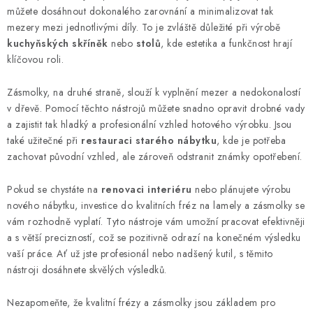
r
můžete dosáhnout dokonalého zarovnání a minimalizovat tak
v
mezery mezi jednotlivými díly. To je zvláště důležité při výrobě
k
kuchyňských skříněk
nebo
stolů
, kde estetika a funkčnost hrají
y
klíčovou roli.
v
Zásmolky, na druhé straně, slouží k vyplnění mezer a nedokonalostí
ý
v dřevě. Pomocí těchto nástrojů můžete snadno opravit drobné vady
p
a zajistit tak hladký a profesionální vzhled hotového výrobku. Jsou
i
také užitečné při
restauraci starého nábytku
, kde je potřeba
s
zachovat původní vzhled, ale zároveň odstranit známky opotřebení.
u
Pokud se chystáte na
renovaci interiéru
nebo plánujete výrobu
nového nábytku, investice do kvalitních fréz na lamely a zásmolky se
vám rozhodně vyplatí. Tyto nástroje vám umožní pracovat efektivněji
a s větší precizností, což se pozitivně odrazí na konečném výsledku
vaší práce. Ať už jste profesionál nebo nadšený kutil, s těmito
nástroji dosáhnete skvělých výsledků.
Nezapomeňte, že kvalitní frézy a zásmolky jsou základem pro