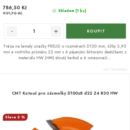
786,50 Kč
(1 ks)
Skladem
931,70 Kč
Fréza na lamely značky FREUD o rozměrech D100 mm, šířky 3,95
mm a vnitřního průměru 22 mm s 6 pájenými břitovými destičkami z
materiálu HW (HM) slinutý karbid a 6 omezovači....
Kód:
FRFI02MBX3
CMT Kotouč pro zásmolky D100x8 d22 Z4 R30 HW
5 %