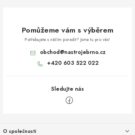
Pomůžeme vám s výběrem
Potřebujete s něčím poradit? Jsme tu pro vás!
obchod
@
nastrojebrno.cz
+420 603 522 022
Z
á
O společnosti
p