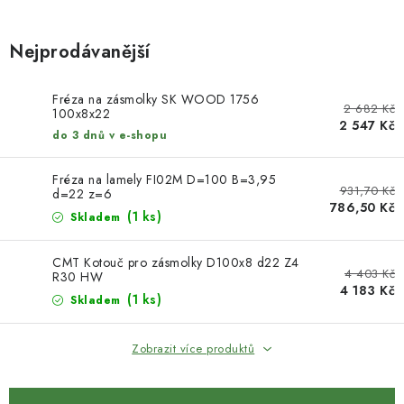
KONTAKTY
Nejprodávanější
DÁRKOVÉ POUKAZY
STROJE DO DÍLNY
Fréza na zásmolky SK WOOD 1756
2 682 Kč
100x8x22
2 547 Kč
do 3 dnů v e-shopu
NÁSTROJE PRO STOLAŘE
Fréza na lamely FI02M D=100 B=3,95
NÁSTROJE PRO OPRACOVÁNÍ KOVU
931,70 Kč
d=22 z=6
786,50 Kč
(1 ks)
Skladem
NÁSTROJE PRO ŘEZÁNÍ DŘEVA
CMT Kotouč pro zásmolky D100x8 d22 Z4
4 403 Kč
R30 HW
NÁSTROJE PRO FRÉZOVÁNÍ
4 183 Kč
(1 ks)
Skladem
NÁSTROJE PRO ŘEZÁNÍ KOVU
Zobrazit více produktů
POTŘEBUJI DOBRÝ STROJ