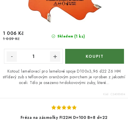
1 006 Kč
(1 ks)
Skladem
1 059 Kč
Kotouč lamelovací pro lamelové spoje D100x3,96 d22 Z6 HM
střídavý zub s teflonovým oranžovým povrchem je vyroben z jakostní
oceli. Tělo je osazeno tvrdokovovými zuby, které...
Kód:
C24000604
Fréza na zásmolky FI22M D=100 B=8 d=22