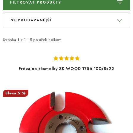
FILTROVAT PRODUKTY
KONTAKTY
V
Ř
NEJPRODÁVANĚJŠÍ
ý
a
Moje objednávka
p
z
i
e
Stránka
1
z
1
-
5
položek celkem
s
n
p
í
r
p
Fréza na zásmolky SK WOOD 1756 100x8x22
o
r
d
o
u
d
5 %
k
u
t
k
ů
t
ů