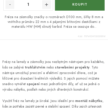
Fréza na zásmolky značky o rozměrech D100 mm, šířky 8 mm a
vnitřního průměru 22 mm s 4 pájenými břitovými destičkami z
materiálu HW (HM) slinutý karbid. Fréza se osazuje do...
Kód:
FRF495M100008RW
O
v
Frézy na lamely a zásmolky jsou nezbytným nástrojem pro každého,
l
kdo se zabývá
truhlářstvím
nebo
stavebními projekty
. Tyto
á
nástroje umožňují precizní a efektivní zpracování dřeva, což je
d
klíčové pro dosažení kvalitních výsledků. S jejich pomocí můžete
snadno vytvářet
spojení
mezi jednotlivými díly, ať už se jedná o
a
výrobu nábytku, podlah nebo jiných dřevěných konstrukcí.
c
í
Využití fréz na lamely je široké. Jsou ideální pro
montáž nábytku
,
p
kde je potřeba zajistit pevné a stabilní spojení. Díky jejich přesnosti