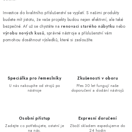
Investice do kvalitního příslušenství se vyplatí. S našimi produkty
budete mít jistotu, že vaše projekty budou nejen efektivní, ale také
bezpečné. Ať už se chystáte na
renovaci starého nábytku
nebo
výrobu nových kusů
, správné nástroje a příslušenství vám
pomohou dosáhnout výsledků, které si zasloužíte.
Speciálka pro řemeslníky
Zkušenosti v oboru
U nás nakoupíte od strojů po
Přes 30 let fungují naše
nástroje
doporučení a dodání nástrojů
Osobní přístup
Expresní doručení
Zadejte co potřebujete, ostatní je
Zboží skladem expedujeme do
na nás.
24 hodin