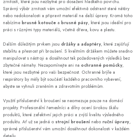
r
zrnitostí, které jsou nezbytné pro dosažení hladkého povrchu.
v
Správný výběr zrnitosti vám umožní efektivně odstranit staré nátěry
k
nebo nedokonalosti a připravit materiál na další úpravy. Kromě toho
y
nabízíme
brusné kotouče
a
brusné pásy
, které jsou ideální pro
práci s různými typy materiálů, včetně dřeva, kovu a plastu.
v
ý
Dalším důležitým prvkem jsou
držáky a adaptéry
, které zajišťují
p
stabilitu a přesnost při broušení. S kvalitním držákem můžete snadno
i
manipulovat s nástroji a dosáhnout tak požadovaných výsledků bez
s
zbytečné námahy. Nezapomínejte ani na
ochranné pomůcky
,
u
které jsou nezbytné pro vaši bezpečnost. Ochranné brýle a
respirátory by měly být součástí každého pracovního vybavení,
abyste se vyhnuli zraněním a zdravotním problémům.
Využití příslušenství k broušení se neomezuje pouze na domácí
projekty. Profesionální řemeslníci a dílny ocení širokou škálu
produktů, které zefektivní jejich práci a zvýší kvalitu výsledného
produktu. Ať už se jedná o
strojní broušení
nebo
ruční úpravy
,
správné příslušenství vám umožní dosáhnout dokonalosti v každém
detailu.