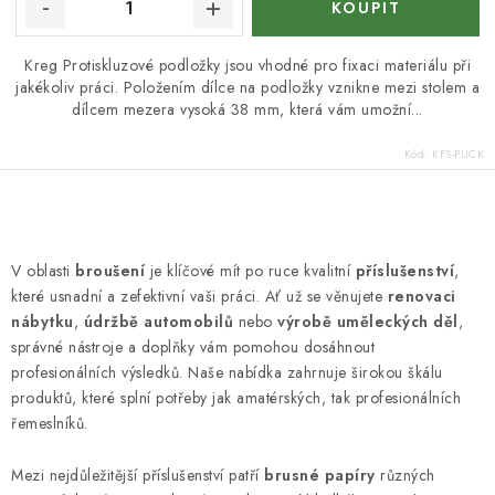
Kreg Protiskluzové podložky jsou vhodné pro fixaci materiálu při
jakékoliv práci. Položením dílce na podložky vznikne mezi stolem a
dílcem mezera vysoká 38 mm, která vám umožní...
Kód:
KFS-PUCK
O
v
V oblasti
broušení
je klíčové mít po ruce kvalitní
příslušenství
,
l
které usnadní a zefektivní vaši práci. Ať už se věnujete
renovaci
á
nábytku
,
údržbě automobilů
nebo
výrobě uměleckých děl
,
d
správné nástroje a doplňky vám pomohou dosáhnout
profesionálních výsledků. Naše nabídka zahrnuje širokou škálu
a
produktů, které splní potřeby jak amatérských, tak profesionálních
c
řemeslníků.
í
p
Mezi nejdůležitější příslušenství patří
brusné papíry
různých