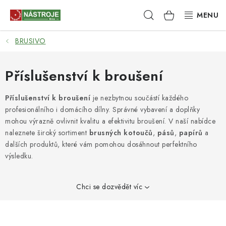
Přejít
Hledat
NÁKUPNÍ
na
obsah
KOŠÍK
BRUSIVO
NÁSTROJE
AKCE
Příslušenství k broušení
BRUSIVO
Příslušenství k broušení
je nezbytnou součástí každého
profesionálního i domácího dílny. Správné vybavení a doplňky
mohou výrazně ovlivnit kvalitu a efektivitu broušení. V naší nabídce
ELEKTRONÁŘADÍ
naleznete široký sortiment
brusných kotoučů
,
pásů
,
papírů
a
dalších produktů, které vám pomohou dosáhnout perfektního
LEPENÍ A SPOJOVÁNÍ
výsledku.
RUČNÍ NÁŘADÍ, PŘÍPRAVKY
Chci se dozvědět víc
STROJE