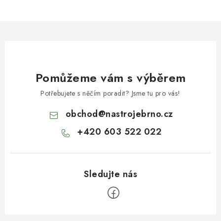
Pomůžeme vám s výběrem
Potřebujete s něčím poradit? Jsme tu pro vás!
obchod
@
nastrojebrno.cz
+420 603 522 022
Z