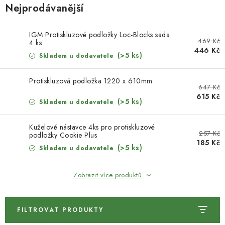
KONTAKTY
Nejprodávanější
DÁRKOVÉ POUKAZY
IGM Protiskluzové podložky Loc-Blocks sada
469 Kč
4 ks
446 Kč
STROJE DO DÍLNY
(>5 ks)
Skladem u dodavatele
NÁSTROJE PRO STOLAŘE
Protiskluzová podložka 1220 x 610mm
647 Kč
615 Kč
(>5 ks)
Skladem u dodavatele
NÁSTROJE PRO OPRACOVÁNÍ KOVU
Kuželové nástavce 4ks pro protiskluzové
NÁSTROJE PRO ŘEZÁNÍ DŘEVA
257 Kč
podložky Cookie Plus
185 Kč
(>5 ks)
Skladem u dodavatele
NÁSTROJE PRO FRÉZOVÁNÍ
Zobrazit více produktů
NÁSTROJE PRO ŘEZÁNÍ KOVU
POTŘEBUJI DOBRÝ STROJ
FILTROVAT PRODUKTY