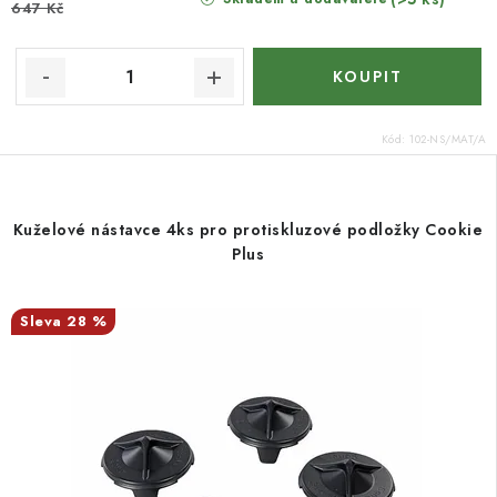
647 Kč
Kód:
102-NS/MAT/A
Kuželové nástavce 4ks pro protiskluzové podložky Cookie
Plus
28 %