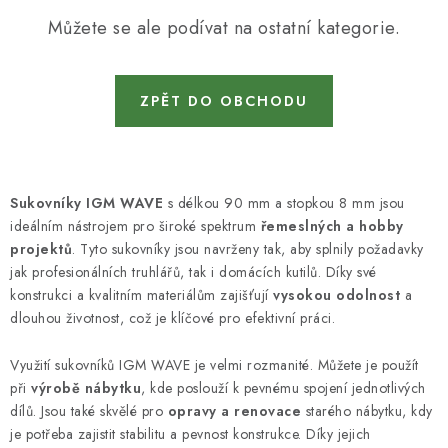
KONTAKTY
Můžete se ale podívat na ostatní kategorie.
DÁRKOVÉ POUKAZY
ZPĚT DO OBCHODU
STROJE DO DÍLNY
NÁSTROJE PRO STOLAŘE
Sukovníky IGM WAVE
s délkou 90 mm a stopkou 8 mm jsou
NÁSTROJE PRO OPRACOVÁNÍ KOVU
ideálním nástrojem pro široké spektrum
řemeslných a hobby
projektů
. Tyto sukovníky jsou navrženy tak, aby splnily požadavky
NÁSTROJE PRO ŘEZÁNÍ DŘEVA
jak profesionálních truhlářů, tak i domácích kutilů. Díky své
konstrukci a kvalitním materiálům zajišťují
vysokou odolnost
a
NÁSTROJE PRO FRÉZOVÁNÍ
dlouhou životnost, což je klíčové pro efektivní práci.
Využití sukovníků IGM WAVE je velmi rozmanité. Můžete je použít
NÁSTROJE PRO ŘEZÁNÍ KOVU
při
výrobě nábytku
, kde poslouží k pevnému spojení jednotlivých
dílů. Jsou také skvělé pro
opravy a renovace
starého nábytku, kdy
POTŘEBUJI DOBRÝ STROJ
je potřeba zajistit stabilitu a pevnost konstrukce. Díky jejich