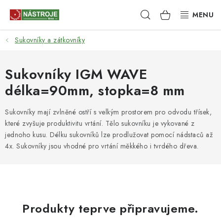
Přejít
Hledat
NÁKUPNÍ
na
obsah
KOŠÍK
Sukovníky a zátkovníky
NÁSTROJE
AKCE
Sukovníky IGM WAVE
délka=90mm, stopka=8 mm
BRUSIVO
Sukovníky mají zvlněné ostří s velkým prostorem pro odvodu třísek,
ELEKTRONÁŘADÍ
které zvyšuje produktivitu vrtání. Tělo sukovníku je vykované z
jednoho kusu. Délku sukovníků lze prodlužovat pomocí nádstaců až
LEPENÍ A SPOJOVÁNÍ
4x. Sukovníky jsou vhodné pro vrtání měkkého i tvrdého dřeva.
RUČNÍ NÁŘADÍ, PŘÍPRAVKY
STROJE
Produkty teprve připravujeme.