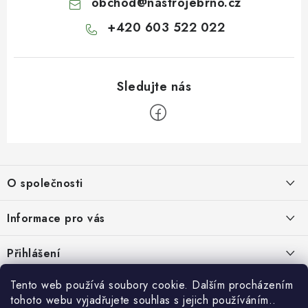
obchod
@
nastrojebrno.cz
+420 603 522 022
Z
á
O společnosti
p
a
O nás
Informace pro vás
t
Kontakty
í
Obchodní podmínky
Přihlášení
Recenze zákazníků
Podmínky ochrany osobních údajů
E-mail
Tento web používá soubory cookie. Dalším procházením
Přijímáme online platby
Novinky, návody, blog
Doprava
tohoto webu vyjadřujete souhlas s jejich používáním..