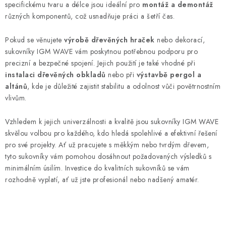
specifickému tvaru a délce jsou ideální pro
montáž a demontáž
KONTAKTY
různých komponentů, což usnadňuje práci a šetří čas.
Moje objednávka
Pokud se věnujete
výrobě dřevěných hraček
nebo dekorací,
sukovníky IGM WAVE vám poskytnou potřebnou podporu pro
precizní a bezpečné spojení. Jejich použití je také vhodné při
instalaci dřevěných obkladů
nebo při
výstavbě pergol a
altánů
, kde je důležité zajistit stabilitu a odolnost vůči povětrnostním
vlivům.
Vzhledem k jejich univerzálnosti a kvalitě jsou sukovníky IGM WAVE
skvělou volbou pro každého, kdo hledá spolehlivé a efektivní řešení
pro své projekty. Ať už pracujete s měkkým nebo tvrdým dřevem,
tyto sukovníky vám pomohou dosáhnout požadovaných výsledků s
minimálním úsilím. Investice do kvalitních sukovníků se vám
rozhodně vyplatí, ať už jste profesionál nebo nadšený amatér.