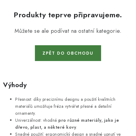
KONTAKTY
Produkty teprve připravujeme.
DÁRKOVÉ POUKAZY
Můžete se ale podívat na ostatní kategorie.
STROJE DO DÍLNY
NÁSTROJE PRO STOLAŘE
ZPĚT DO OBCHODU
NÁSTROJE PRO OPRACOVÁNÍ KOVU
NÁSTROJE PRO ŘEZÁNÍ DŘEVA
Výhody
NÁSTROJE PRO FRÉZOVÁNÍ
Přesnost: díky preciznímu designu a použití kvalitních
materiálů umožňuje fréza vytvářet přesné a detailní
NÁSTROJE PRO ŘEZÁNÍ KOVU
ornamenty.
Univerzálnost: vhodná
pro různé materiály, jako je
POTŘEBUJI DOBRÝ STROJ
dřevo, plast, a některé kovy
.
Snadné použití: ergonomický design a snadné upnutí ve