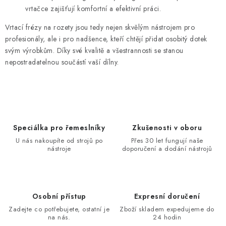
vrtačce zajišťují komfortní a efektivní práci.
KONTAKTY
Vrtací frézy na rozety jsou tedy nejen skvělým nástrojem pro
profesionály, ale i pro nadšence, kteří chtějí přidat osobitý dotek
Moje objednávka
svým výrobkům. Díky své kvalitě a všestrannosti se stanou
nepostradatelnou součástí vaší dílny.
Speciálka pro řemeslníky
Zkušenosti v oboru
U nás nakoupíte od strojů po
Přes 30 let fungují naše
nástroje
doporučení a dodání nástrojů
Osobní přístup
Expresní doručení
Zadejte co potřebujete, ostatní je
Zboží skladem expedujeme do
na nás.
24 hodin