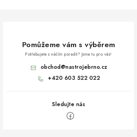
Pomůžeme vám s výběrem
Potřebujete s něčím poradit? Jsme tu pro vás!
obchod
@
nastrojebrno.cz
+420 603 522 022
Z