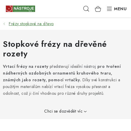
Přejít
Hledat
NÁKUPNÍ
na
obsah
KOŠÍK
Frézy stopkové na dřevo
NÁSTROJE
AKCE
Stopkové frézy na dřevěné
rozety
BRUSIVO
Vrtací frézy na rozety
představují ideální nástroj
pro tvoření
ELEKTRONÁŘADÍ
nádherných ozdobných ornamentů kruhového tvaru,
známých jako rozety, pomocí vrtačky.
Díky své konstrukci a
LEPENÍ A SPOJOVÁNÍ
použitým materiálům nabízí vrtací fréza vysokou přesnost a
odolnost, což ji činí vhodnou pro různé druhy projektů.
RUČNÍ NÁŘADÍ, PŘÍPRAVKY
Chci se dozvědět víc
STROJE