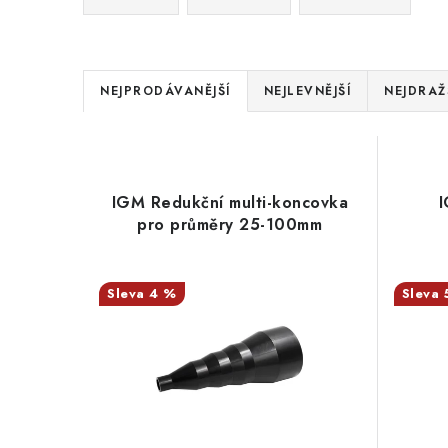
Ř
NEJPRODÁVANĚJŠÍ
NEJLEVNĚJŠÍ
NEJDRAŽ
a
V
z
ý
e
IGM Redukční multi-koncovka
p
pro průměry 25-100mm
n
i
í
s
4 %
p
p
r
r
o
o
d