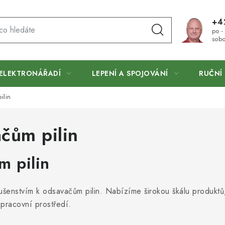
+4
po -
sobo
ELEKTRONÁŘADÍ
LEPENÍ A SPOJOVÁNÍ
RUČNÍ 
ilin
ačům pilin
m pilin
slušenstvím k odsavačům pilin. Nabízíme širokou škálu produkt
 pracovní prostředí.