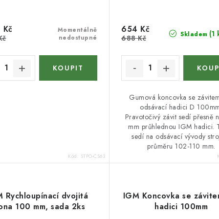
 Kč
654 Kč
Momentálně
(1 
Skladem
Kč
nedostupné
688 Kč
Gumová koncovka se závite
odsávací hadici D 100m
Pravotočivý závit sedí přesně 
mm průhlednou IGM hadici. 
sedí na odsávací vývody stro
průměru 102-110 mm.
Kód:
STPO-CS63
 Rychloupínací dvojitá
IGM Koncovka se závite
ona 100 mm, sada 2ks
hadici 100mm