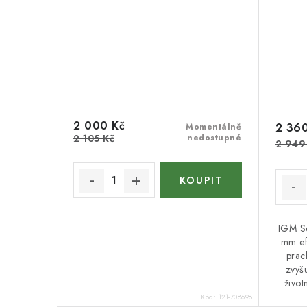
2 000 Kč
2 360
Momentálně
2 105 Kč
nedostupné
2 949
IGM Se
mm efe
prac
zvyš
život
Kód:
121-708698