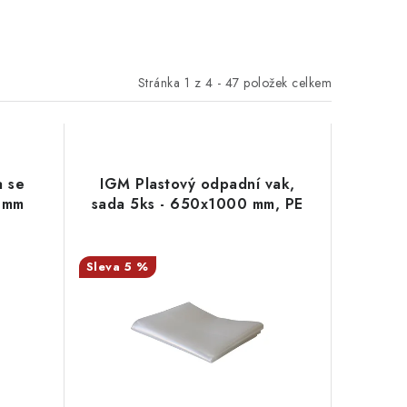
Stránka
1
z
4
-
47
položek celkem
 se
IGM Plastový odpadní vak,
00mm
sada 5ks - 650x1000 mm, PE
5 %