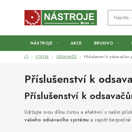
Přejít
na
obsah
NÁSTROJE
AKCE
BRUSIVO
Domů
STROJE
ODSAVAČE
Příslušenství k odsavačům p
Příslušenství k odsav
Příslušenství k odsavačů
Udržujte svou dílnu čistou a efektivní s naším pří
vašeho odsávacího systému
a zajistit bezpečné