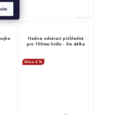
asím
d:
121-JW1047
Kód:
146-0017
pojka
Hadice odsávací průhledná
pro 100mm hrdlo - 5m délka
4 %