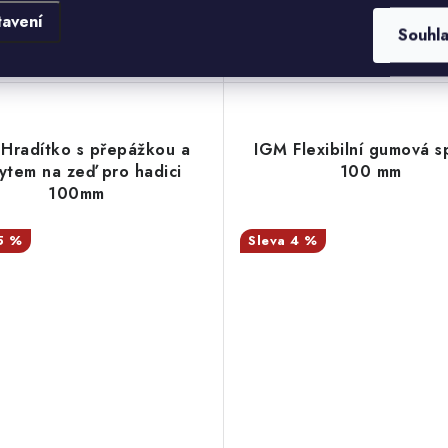
u hadice 100 mm pro odsávání
tavení
hu z jednoho stroje na druhý.
Souhl
Spona...
Kód:
146-0015
Kó
Hradítko s přepážkou a
IGM Flexibilní gumová s
ytem na zeď pro hadici
100 mm
100mm
5 %
4 %