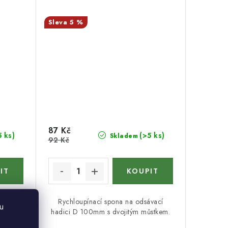
5 %
87 Kč
5 ks)
(>5 ks)
Skladem
92 Kč
D 100mm
Rychloupínací spona na odsávací
u
hadici D 100mm s dvojitým můstkem.