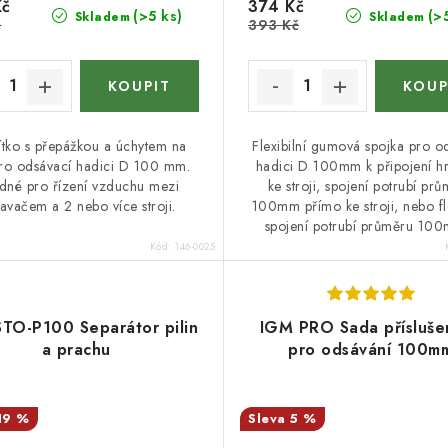
Kč
374 Kč
(>5 ks)
(>
Skladem
Skladem
č
393 Kč
tko s přepážkou a úchytem na
Flexibilní gumová spojka pro o
ro odsávací hadici D 100 mm.
hadici D 100mm k připojení hr
dné pro řízení vzduchu mezi
ke stroji, spojení potrubí pr
avačem a 2 nebo více stroji.
100mm přímo ke stroji, nebo fle
spojení potrubí průměru 100
Kód:
146-0025
TO-P100 Separátor pilin
IGM PRO Sada příslušen
a prachu
pro odsávání 100m
19 %
5 %