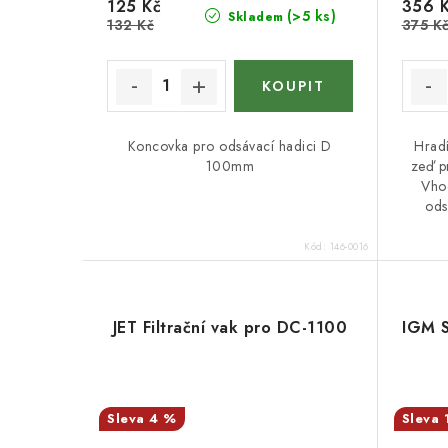
125 Kč
356 
(>5 ks)
Skladem
132 Kč
375 K
Koncovka pro odsávací hadici D
Hradí
100mm
zeď p
Vho
ods
Kód:
146-0016
JET Filtrační vak pro DC-1100
IGM S
4 %