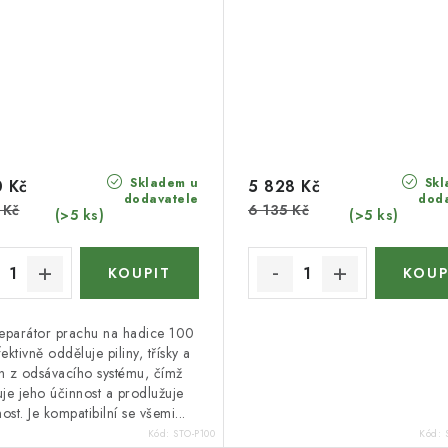
Skladem u
Skl
 Kč
5 828 Kč
dodavatele
dod
 Kč
6 135 Kč
(>5 ks)
(>5 ks)
parátor prachu na hadice 100
ktivně odděluje piliny, třísky a
h z odsávacího systému, čímž
uje jeho účinnost a prodlužuje
nost. Je kompatibilní se všemi...
Kód:
STO-P100
Kód: