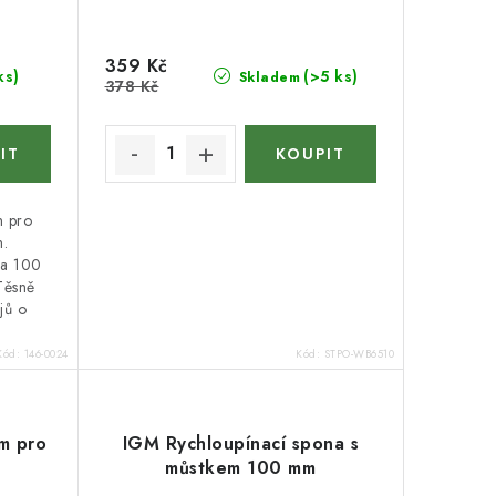
359 Kč
ks)
(>5 ks)
Skladem
378 Kč
m pro
m.
na 100
Těsně
jů o
Kód:
146-0024
Kód:
STPO-WB6510
m pro
IGM Rychloupínací spona s
můstkem 100 mm