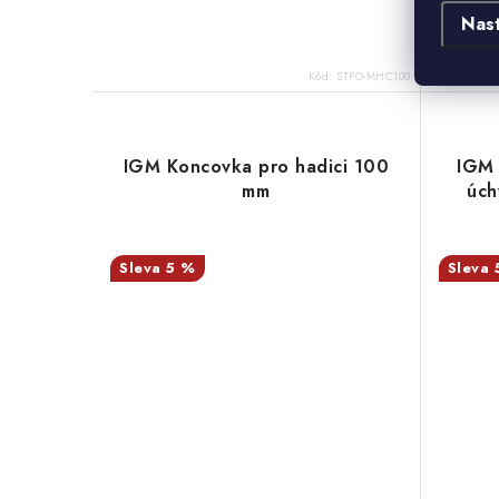
výměn
Nas
prac
Kód:
STPO-MHC100
IGM Koncovka pro hadici 100
IGM 
mm
úch
5 %