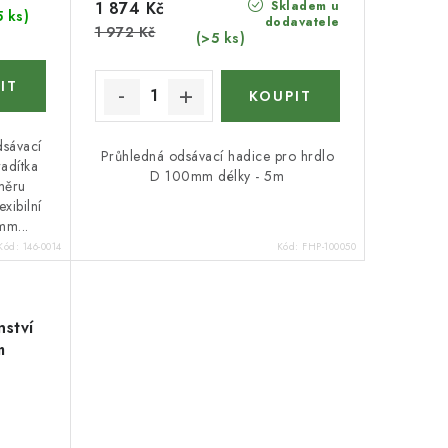
Skladem u
1 874 Kč
5 ks)
dodavatele
1 972 Kč
(>5 ks)
dsávací
Průhledná odsávací hadice pro hrdlo
adítka
D 100mm délky - 5m
ůměru
xibilní
mm...
Kód:
146-0014
Kód:
FHP-100050
ství
m