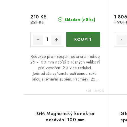
d
u
u
k
210 Kč
1 806
(>5 ks)
Skladem
k
221 Kč
1 901 
t
t
ů
ů
Redukce pro napojení odsávací hadice
25 - 100 mm nabízí 5 různých velikostí
pro vytvoření 2 a více redukcí.
Jednoduše vyříznete potřebnou sekci
pilou s jemným zubem. Průměry: 25...
Kód:
146-0026
IGM Magnetický konektor
IGM
odsávání 100 mm
sp