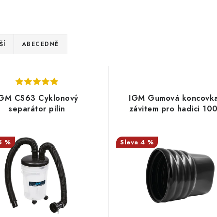
ŠÍ
ABECEDNĚ
IGM CS63 Cyklonový
IGM Gumová koncovka
separátor pilin
závitem pro hadici 1
5 %
4 %