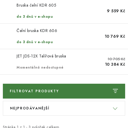
KONTAKTY
Bruska čelní KDR 605
9 559 Kč
DÁRKOVÉ POUKAZY
do 3 dnů v e-shopu
STROJE DO DÍLNY
Čelní bruska KDR 606
10 769 Kč
do 3 dnů v e-shopu
NÁSTROJE PRO STOLAŘE
JET JDS-12X Talířová bruska
10 705 Kč
NÁSTROJE PRO OPRACOVÁNÍ KOVU
10 384 Kč
Momentálně nedostupné
NÁSTROJE PRO ŘEZÁNÍ DŘEVA
NÁSTROJE PRO FRÉZOVÁNÍ
FILTROVAT PRODUKTY
V
Ř
NÁSTROJE PRO ŘEZÁNÍ KOVU
NEJPRODÁVANĚJŠÍ
ý
a
p
z
POTŘEBUJI DOBRÝ STROJ
Stránka
1
z
1
-
3
položek celkem