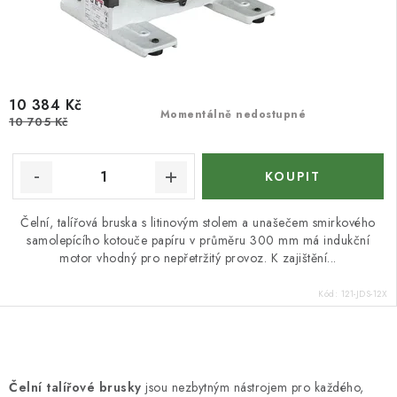
10 384 Kč
Momentálně nedostupné
10 705 Kč
Čelní, talířová bruska s litinovým stolem a unašečem smirkového
samolepícího kotouče papíru v průměru 300 mm má indukční
motor vhodný pro nepřetržitý provoz. K zajištění...
Kód:
121-JDS-12X
O
v
Čelní talířové brusky
jsou nezbytným nástrojem pro každého,