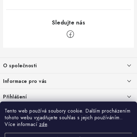
Z
á
O společnosti
p
a
O nás
Informace pro vás
t
Kontakty
í
Obchodní podmínky
Přihlášení
Recenze zákazníků
Podmínky ochrany osobních údajů
E-mail
Tento web používá soubory cookie. Dalším procházením
Přijímáme online platby
Novinky, návody, blog
Doprava
tohoto webu vyjadřujete souhlas s jejich používáním..
Sponzorujeme
Více informací
zde
.
Způsoby platby
Copyright 2026
www.nastrojebrno.cz
. Všechna práva vyhrazena.