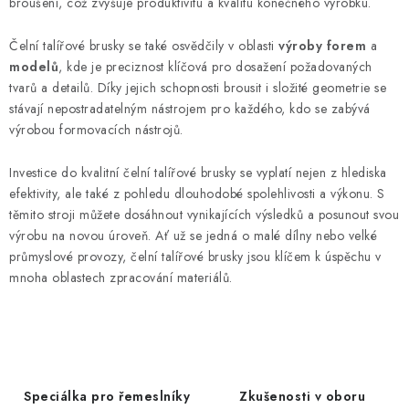
broušení, což zvyšuje produktivitu a kvalitu konečného výrobku.
Čelní talířové brusky se také osvědčily v oblasti
výroby forem
a
modelů
, kde je preciznost klíčová pro dosažení požadovaných
tvarů a detailů. Díky jejich schopnosti brousit i složité geometrie se
stávají nepostradatelným nástrojem pro každého, kdo se zabývá
výrobou formovacích nástrojů.
Investice do kvalitní čelní talířové brusky se vyplatí nejen z hlediska
efektivity, ale také z pohledu dlouhodobé spolehlivosti a výkonu. S
těmito stroji můžete dosáhnout vynikajících výsledků a posunout svou
výrobu na novou úroveň. Ať už se jedná o malé dílny nebo velké
průmyslové provozy, čelní talířové brusky jsou klíčem k úspěchu v
mnoha oblastech zpracování materiálů.
Speciálka pro řemeslníky
Zkušenosti v oboru