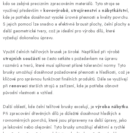
l
kdo se zabývá precizním zpracováním materiálů. Tyto stroje se
á
využívají především v
kovovýrobě
,
strojírenství
a
nábytkářství
,
d
kde je potřeba dosáhnout vysoké úrovně přesnosti a kvality povrchu.
S jejich pomocí lze snadno a efektivně brousit plochy, čelní plochy a
a
další geometrické tvary, což je ideální pro výrobu dílů, které
c
vyžadují dokonalou úpravu.
í
p
Využití čelních talířových brusek je široké. Například při výrobě
r
strojních součástí
se často setkáte s požadavkem na úpravu
v
rozměrů a tvarů, které musí splňovat přísné toleranční normy. Tyto
k
brusky umožňují dosáhnout požadované přesnosti a hladkosti, což je
y
klíčové pro správnou funkčnost finálních produktů. Dále se využívají
při
renovaci
starších strojů a zařízení, kde je potřeba obnovit
v
původní vlastnosti a vzhled.
ý
p
Další oblastí, kde čelní talířové brusky excelují, je
výroba nábytku
.
i
Při zpracování dřevěných dílů je důležité dosáhnout hladkých a
s
rovnoměrných povrchů, které jsou připraveny na další úpravy, jako
u
je lakování nebo olejování. Tyto brusky umožňují efektivní a rychlé