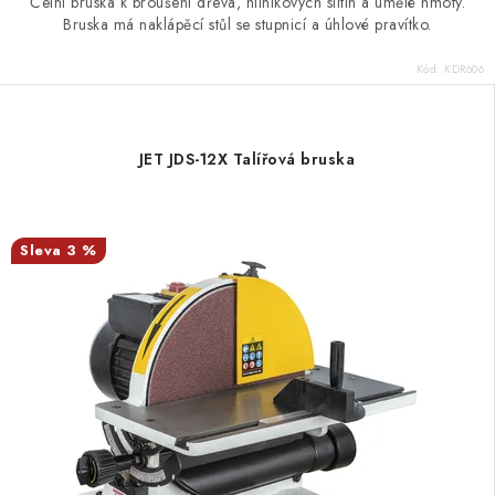
Čelní bruska k broušení dřeva, hliníkových slitin a umělé hmoty.
Bruska má naklápěcí stůl se stupnicí a úhlové pravítko.
Kód:
KDR606
JET JDS-12X Talířová bruska
3 %