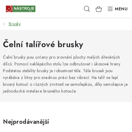
Přejít
Hledat
NÁKUPNÍ
na
obsah
KOŠÍK
Brusky
NÁSTROJE
AKCE
Čelní talířové brusky
BRUSIVO
Čelní brusky jsou určeny pro srovnání plochy malých dřevěných
dílců. Pomocí naklápěcího stolu lze odbrušovat i úkosové hrany.
Podstatou stability brusky je robustnost těla. Těla brusek jsou
ELEKTRONÁŘADÍ
vyráběna z litiny pro snadnou práci bez vibrací. Na talíř se lepí
brusný kotouč o různých zrnitostí se samolepkou, díky samolepce je
LEPENÍ A SPOJOVÁNÍ
jednoduchá instalace brusného kotouče.
RUČNÍ NÁŘADÍ, PŘÍPRAVKY
STROJE
Nejprodávanější