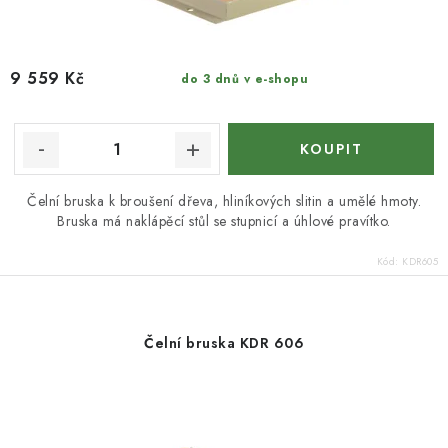
9 559 Kč
do 3 dnů v e-shopu
Čelní bruska k broušení dřeva, hliníkových slitin a umělé hmoty.
Bruska má naklápěcí stůl se stupnicí a úhlové pravítko.
Kód:
KDR605
Čelní bruska KDR 606