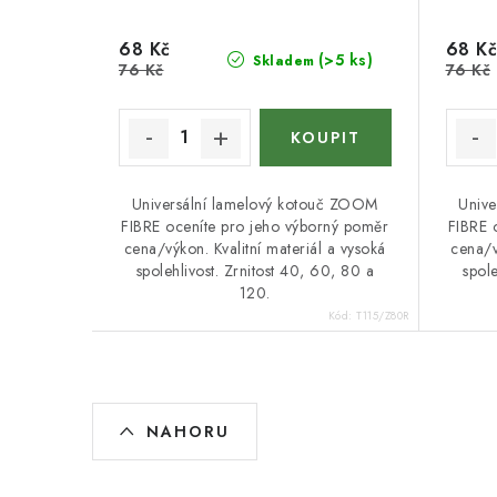
68 Kč
68 Kč
(>5 ks)
Skladem
76 Kč
76 Kč
Universální lamelový kotouč ZOOM
Unive
FIBRE oceníte pro jeho výborný poměr
FIBRE 
cena/výkon. Kvalitní materiál a vysoká
cena/v
spolehlivost. Zrnitost 40, 60, 80 a
spole
120.
Kód:
T115/Z80R
O
NAHORU
v
l