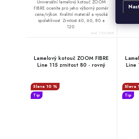
Universální lamelový kotouč ZOOM
Unive
Nas
FIBRE oceníte pro jeho výborný poměr
FIBRE 
cena/výkon. Kvalitní materiál a vysoká
cena/v
spolehlivost. Zrnitost 40, 60, 80 a
spole
120.
Kód:
T125/Z60K
Lamelový kotouč ZOOM FIBRE
Lame
Line 115 zrnitost 80 - rovný
Line 
10 %
Tip
Tip