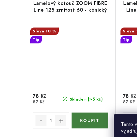
Lamelový kotouč ZOOM FIBRE
Lame
Line 125 zrnitost 60 - kónický
Line
10 %
Tip
Tip
78 Kč
78 Kč
(>5 ks)
Skladem
87 Kč
87 Kč
Tento 
vyjadřu