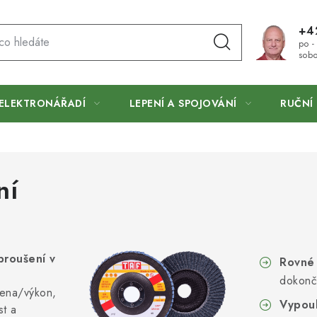
+4
po -
sobo
ELEKTRONÁŘADÍ
LEPENÍ A SPOJOVÁNÍ
RUČNÍ 
ní
broušení v
Rovné
dokonč
ena/výkon,
Vypou
st a