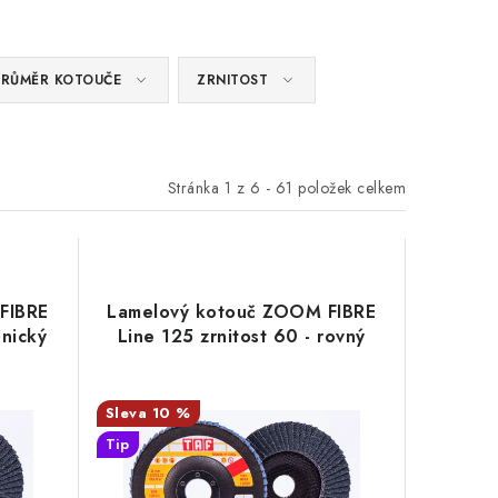
PRŮMĚR KOTOUČE
ZRNITOST
Stránka
1
z
6
-
61
položek celkem
FIBRE
Lamelový kotouč ZOOM FIBRE
ónický
Line 125 zrnitost 60 - rovný
10 %
Tip