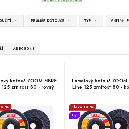
OUŽITÍ
PRŮMĚR KOTOUČE
TYP
VNITŘNÍ 
ŠÍ
ABECEDNĚ
lový kotouč ZOOM FIBRE
Lamelový kotouč ZOOM 
 125 zrnitost 80 - rovný
Line 125 zrnitost 80 - k
10 %
10 %
Tip