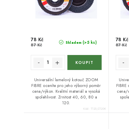
r
o
o
d
d
u
u
k
78 Kč
78 Kč
(>5 ks)
Skladem
k
87 Kč
87 Kč
t
t
ů
ů
Universální lamelový kotouč ZOOM
Unive
FIBRE oceníte pro jeho výborný poměr
FIBRE 
cena/výkon. Kvalitní materiál a vysoká
cena/v
spolehlivost. Zrnitost 40, 60, 80 a
spole
120.
Kód:
T125/Z120K