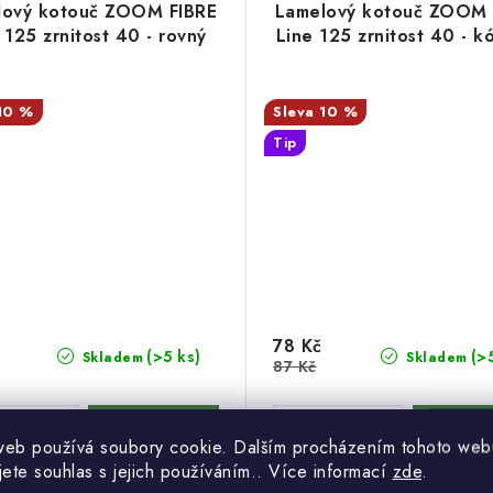
lový kotouč ZOOM FIBRE
Lamelový kotouč ZOOM 
 125 zrnitost 40 - rovný
Line 125 zrnitost 40 - k
10 %
10 %
Tip
78 Kč
(>5 ks)
(>
Skladem
Skladem
87 Kč
web používá soubory cookie. Dalším procházením tohoto web
jete souhlas s jejich používáním.. Více informací
zde
.