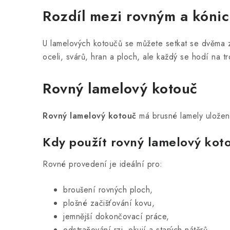
á
Rozdíl mezi rovným a kóni
d
U lamelových kotoučů se můžete setkat se dvěma z
a
oceli, svárů, hran a ploch, ale každý se hodí na tr
c
í
Rovný lamelový kotouč
p
r
Rovný lamelový kotouč
má brusné lamely uložené
v
Kdy použít rovný lamelový kot
k
y
Rovné provedení je ideální pro:
v
broušení rovných ploch,
ý
plošné začišťování kovu,
p
jemnější dokončovací práce,
odstraňování rzi, okují a starých nátěrů,