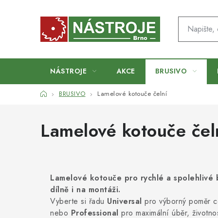
Přejít
na
obsah
NÁSTROJE
AKCE
BRUSIVO
Domů
BRUSIVO
Lamelové kotouče čelní
Lamelové kotouče čel
Lamelové kotouče pro rychlé a spolehlivé 
dílně i na montáži.
Vyberte si řadu
Universal
pro výborný poměr c
nebo
Professional
pro maximální úběr, životno