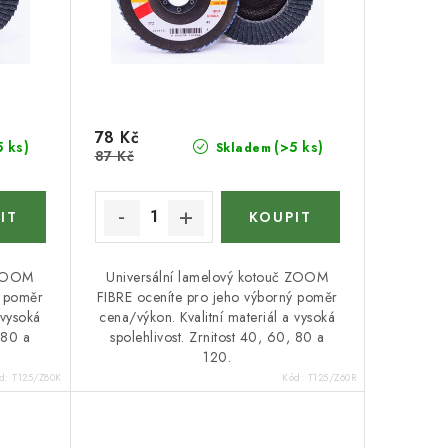
78 Kč
5 ks)
(>5 ks)
Skladem
87 Kč
 ZOOM
Universální lamelový kotouč ZOOM
ý poměr
FIBRE oceníte pro jeho výborný poměr
 vysoká
cena/výkon. Kvalitní materiál a vysoká
 80 a
spolehlivost. Zrnitost 40, 60, 80 a
120.
d:
T125/Z80K
Kód:
T125/Z60R