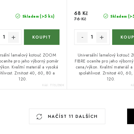
68 Kč
(>5 ks)
(>
Skladem
Skladem
76 Kč
rsální lamelový kotouč ZOOM
Universální lamelový kotouč
oceníte pro jeho výborný poměr
FIBRE oceníte pro jeho výborn
ýkon. Kvalitní materiál a vysoká
cena/výkon. Kvalitní materiál a
hlivost. Zrnitost 40, 60, 80 a
spolehlivost. Zrnitost 40, 60,
120.
120.
Kód:
T115/Z80K
K
S
NAČÍST 11 DALŠÍCH
t
r