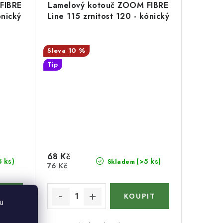
FIBRE
Lamelový kotouč ZOOM FIBRE
ónický
Line 115 zrnitost 120 - kónický
10 %
Tip
68 Kč
5 ks)
(>5 ks)
Skladem
76 Kč
u