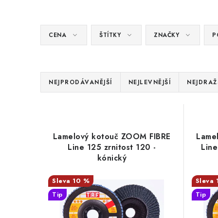
CENA
ŠTÍTKY
ZNAČKY
P
Ř
NEJPRODÁVANĚJŠÍ
NEJLEVNĚJŠÍ
NEJDRAŽ
a
V
z
ý
e
Lamelový kotouč ZOOM FIBRE
Lame
p
Line 125 zrnitost 120 -
Line
n
kónický
i
í
s
10 %
p
Tip
Tip
p
r