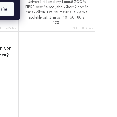
 ZOOM
Universální lamelový kotouč ZOOM
ý poměr
FIBRE oceníte pro jeho výborný poměr
asím
 vysoká
cena/výkon. Kvalitní materiál a vysoká
 80 a
spolehlivost. Zrnitost 40, 60, 80 a
120.
d:
T125/Z40K
Kód:
T115/Z120K
FIBRE
rovný