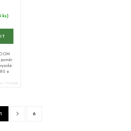
5 ks)
 ZOOM
ý poměr
 vysoká
 80 a
ód:
T115/Z60R
1
6