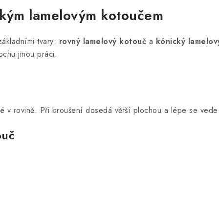
á
ckým lamelovým kotoučem
n
k
ákladními tvary:
rovný lamelový kotouč
a
kónický lamelov
o
ochu jinou práci.
v
á
n
í
 v rovině. Při broušení dosedá větší plochou a lépe se vede 
ouč