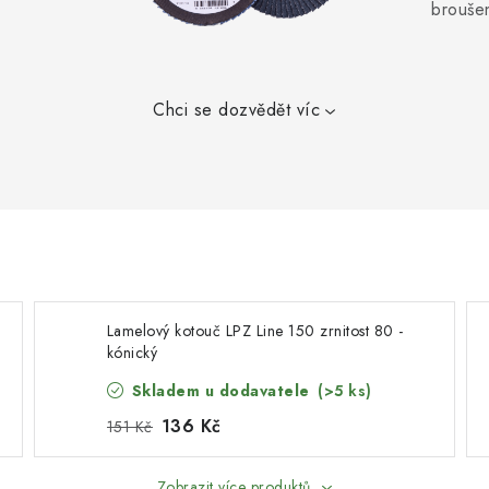
broušen
Chci se dozvědět víc
Lamelový kotouč LPZ Line 150 zrnitost 80 -
kónický
Skladem u dodavatele
(>5 ks)
136 Kč
151 Kč
Zobrazit více produktů