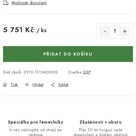
KONTAKTY
Možnosti doručení
DÁRKOVÉ POUKAZY
5 751 Kč
/ ks
STROJE DO DÍLNY
Měrná cena:
NÁSTROJE PRO STOLAŘE
PŘIDAT DO KOŠÍKU
NÁSTROJE PRO OPRACOVÁNÍ KOVU
Kód zboží:
2910.1315400032
Značka:
GSP
NÁSTROJE PRO ŘEZÁNÍ DŘEVA
Tisk
Hlídat
Sdílet
NÁSTROJE PRO FRÉZOVÁNÍ
NÁSTROJE PRO ŘEZÁNÍ KOVU
Speciálka pro řemeslníky
Zkušenosti v oboru
POTŘEBUJI DOBRÝ STROJ
U nás nakoupíte od strojů po
Přes 30 let fungují naše
nástroje
doporučení a dodání nástrojů