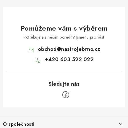
Pomůžeme vám s výběrem
Potřebujete s něčím poradit? Jsme tu pro vás!
obchod
@
nastrojebrno.cz
+420 603 522 022
Z
á
O společnosti
p