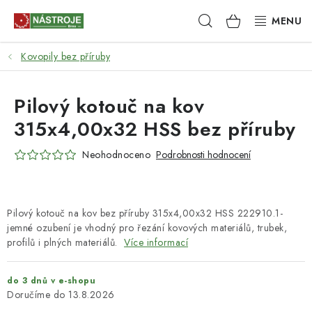
Přejít
Hledat
NÁKUPNÍ
na
obsah
KOŠÍK
Kovopily bez příruby
NÁSTROJE
AKCE
Pilový kotouč na kov
315x4,00x32 HSS bez příruby
BRUSIVO
Neohodnoceno
Podrobnosti hodnocení
ELEKTRONÁŘADÍ
LEPENÍ A SPOJOVÁNÍ
Pilový kotouč na kov bez příruby 315x4,00x32 HSS 222910.1-
jemné ozubení je vhodný pro řezání kovových materiálů, trubek,
RUČNÍ NÁŘADÍ, PŘÍPRAVKY
profilů i plných materiálů.
Více informací
STROJE
do 3 dnů v e-shopu
13.8.2026