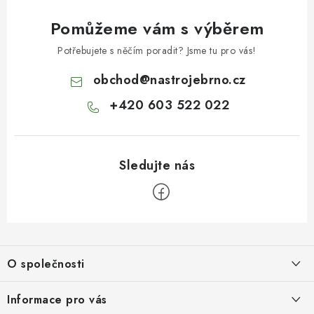
Pomůžeme vám s výběrem
Potřebujete s něčím poradit? Jsme tu pro vás!
obchod
@
nastrojebrno.cz
+420 603 522 022
Z
á
O společnosti
p
a
O nás
Informace pro vás
t