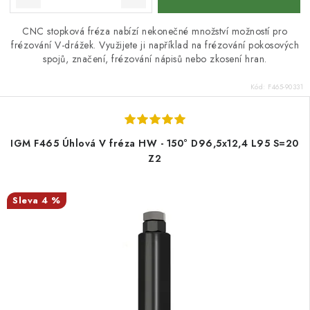
CNC stopková fréza nabízí nekonečné množství možností pro
frézování V-drážek. Využijete ji například na frézování pokosových
spojů, značení, frézování nápisů nebo zkosení hran.
Kód:
F465-90331
IGM F465 Úhlová V fréza HW - 150° D96,5x12,4 L95 S=20
Z2
4 %