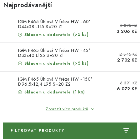
KONTAKTY
Nejprodávanější
DÁRKOVÉ POUKAZY
IGM F465 Úhlová V fréza HW - 60°
3 375 Kč
D44x38 L115 S=20 Z1
3 206 Kč
STROJE DO DÍLNY
(>5 ks)
Skladem u dodavatele
NÁSTROJE PRO STOLAŘE
IGM F465 Úhlová V fréza HW - 45°
2 845 Kč
D33x40 L125 S=20 Z1
2 702 Kč
(>5 ks)
Skladem u dodavatele
NÁSTROJE PRO OPRACOVÁNÍ KOVU
IGM F465 Úhlová V fréza HW - 150°
NÁSTROJE PRO ŘEZÁNÍ DŘEVA
6 391 Kč
D96,5x12,4 L95 S=20 Z2
6 072 Kč
(1 ks)
Skladem u dodavatele
NÁSTROJE PRO FRÉZOVÁNÍ
Zobrazit více produktů
NÁSTROJE PRO ŘEZÁNÍ KOVU
POTŘEBUJI DOBRÝ STROJ
FILTROVAT PRODUKTY