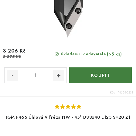
3 206 Kč
(>5 ks)
Skladem u dodavatele
3 375 Kč
Kód:
F465-90231
IGM F465 Úhlová V fréza HW - 45° D33x40 L125 S=20 Z1