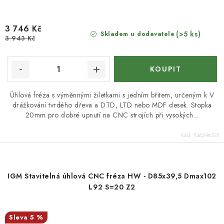
3 746 Kč
(>5 ks)
Skladem u dodavatele
3 943 Kč
Úhlová fréza s výměnnými žiletkami s jedním břitem, určeným k V
drážkování tvrdého dřeva a DTD, LTD nebo MDF desek. Stopka
20mm pro dobré upnutí na CNC strojích při vysokých...
Kód:
F465-96731
IGM Stavitelná úhlová CNC fréza HW - D85x39,5 Dmax102
L92 S=20 Z2
5 %