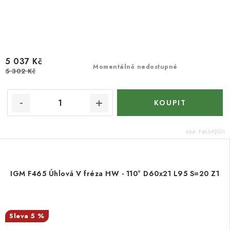
5 037 Kč
Momentálně nedostupné
5 302 Kč
Kód:
F465-92031
IGM F465 Úhlová V fréza HW - 110° D60x21 L95 S=20 Z1
5 %