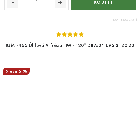
Kód:
F465-93031
IGM F465 Úhlová V fréza HW - 120° D87x24 L95 S=20 Z2
5 %