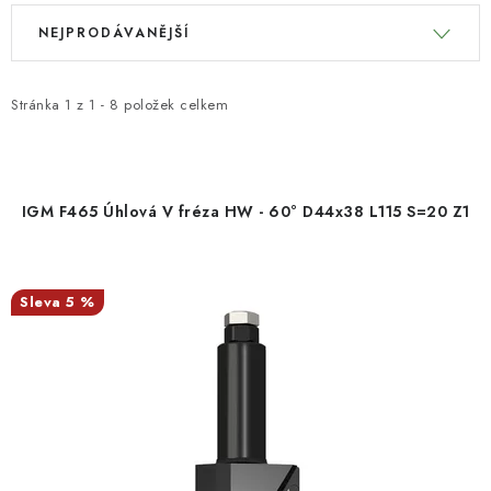
V
Ř
KONTAKTY
NEJPRODÁVANĚJŠÍ
ý
a
p
z
Moje objednávka
i
e
Stránka
1
z
1
-
8
položek celkem
s
n
p
í
r
p
IGM F465 Úhlová V fréza HW - 60° D44x38 L115 S=20 Z1
o
r
d
o
u
d
5 %
k
u
t
k
ů
t
ů