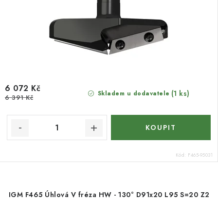
6 072 Kč
(1 ks)
Skladem u dodavatele
6 391 Kč
Kód:
F465-95031
IGM F465 Úhlová V fréza HW - 130° D91x20 L95 S=20 Z2