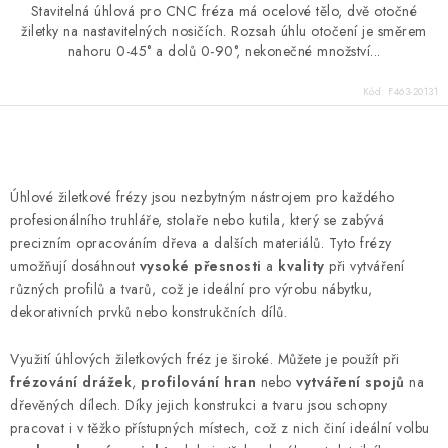
Stavitelná úhlová pro CNC fréza má ocelové tělo, dvě otočné
žiletky na nastavitelných nosičích. Rozsah úhlu otočení je směrem
nahoru 0-45° a dolů 0-90°, nekonečné množství...
Kód:
F463-20131
O
v
Úhlové žiletkové frézy jsou nezbytným nástrojem pro každého
l
profesionálního truhláře, stolaře nebo kutila, který se zabývá
á
precizním opracováním dřeva a dalších materiálů. Tyto frézy
d
umožňují dosáhnout
vysoké přesnosti
a
kvality
při vytváření
různých profilů a tvarů, což je ideální pro výrobu nábytku,
a
dekorativních prvků nebo konstrukčních dílů.
c
í
Využití úhlových žiletkových fréz je široké. Můžete je použít při
p
frézování drážek
,
profilování hran
nebo
vytváření spojů
na
r
dřevěných dílech. Díky jejich konstrukci a tvaru jsou schopny
v
pracovat i v těžko přístupných místech, což z nich činí ideální volbu