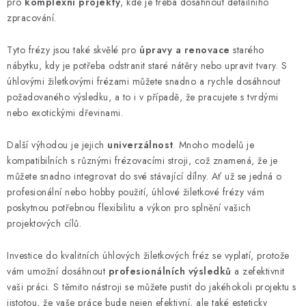
k
pro
komplexní projekty
, kde je třeba dosáhnout detailního
y
zpracování.
v
Tyto frézy jsou také skvělé pro
úpravy a renovace
starého
ý
nábytku, kdy je potřeba odstranit staré nátěry nebo upravit tvary. S
p
úhlovými žiletkovými frézami můžete snadno a rychle dosáhnout
i
požadovaného výsledku, a to i v případě, že pracujete s tvrdými
s
nebo exotickými dřevinami.
u
Další výhodou je jejich
univerzálnost
. Mnoho modelů je
kompatibilních s různými frézovacími stroji, což znamená, že je
můžete snadno integrovat do své stávající dílny. Ať už se jedná o
profesionální nebo hobby použití, úhlové žiletkové frézy vám
poskytnou potřebnou flexibilitu a výkon pro splnění vašich
projektových cílů.
Investice do kvalitních úhlových žiletkových fréz se vyplatí, protože
vám umožní dosáhnout
profesionálních výsledků
a zefektivnit
vaši práci. S těmito nástroji se můžete pustit do jakéhokoli projektu s
jistotou, že vaše práce bude nejen efektivní, ale také esteticky