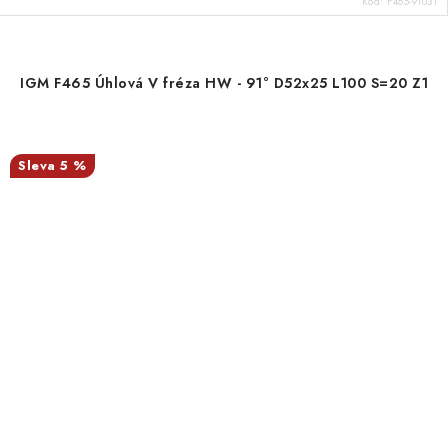
Kód:
F465-91031
IGM F465 Úhlová V fréza HW - 91° D52x25 L100 S=20 Z1
5 %