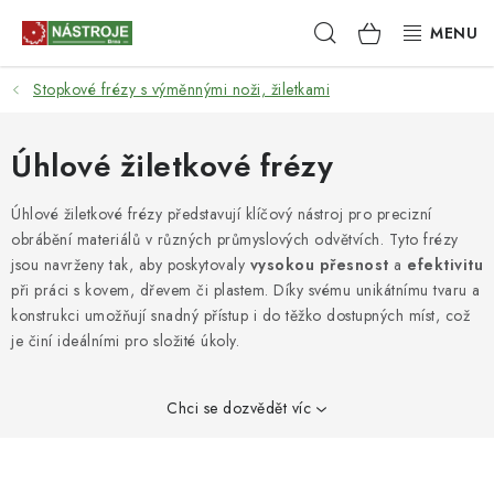
Přejít
Hledat
NÁKUPNÍ
na
obsah
KOŠÍK
Stopkové frézy s výměnnými noži, žiletkami
NÁSTROJE
AKCE
Úhlové žiletkové frézy
BRUSIVO
Úhlové žiletkové frézy představují klíčový nástroj pro precizní
obrábění materiálů v různých průmyslových odvětvích. Tyto frézy
jsou navrženy tak, aby poskytovaly
vysokou přesnost
a
efektivitu
ELEKTRONÁŘADÍ
při práci s kovem, dřevem či plastem. Díky svému unikátnímu tvaru a
konstrukci umožňují snadný přístup i do těžko dostupných míst, což
LEPENÍ A SPOJOVÁNÍ
je činí ideálními pro složité úkoly.
RUČNÍ NÁŘADÍ, PŘÍPRAVKY
Chci se dozvědět víc
STROJE