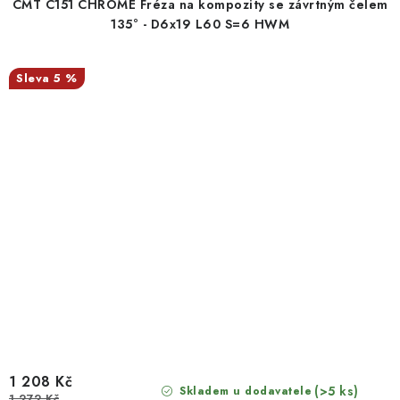
CMT C151 CHROME Fréza na kompozity se závrtným čelem
135° - D6x19 L60 S=6 HWM
5 %
1 208 Kč
(>5 ks)
Skladem u dodavatele
1 272 Kč