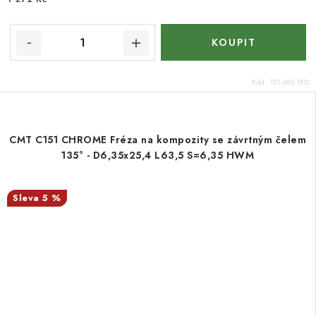
Kód:
151.060.19D
CMT C151 CHROME Fréza na kompozity se závrtným čelem
135° - D6,35x25,4 L63,5 S=6,35 HWM
5 %