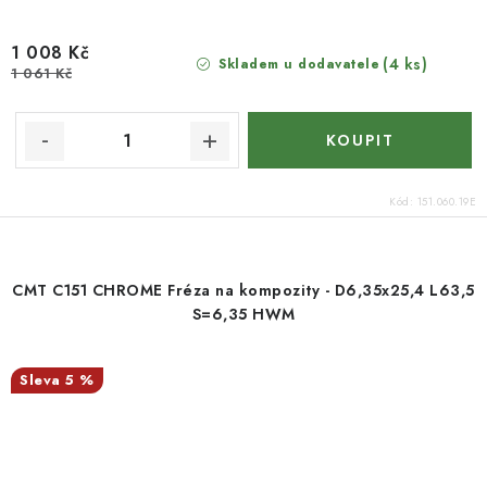
1 008 Kč
(4 ks)
Skladem u dodavatele
1 061 Kč
Kód:
151.060.19E
CMT C151 CHROME Fréza na kompozity - D6,35x25,4 L63,5
S=6,35 HWM
5 %