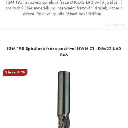
IGM 195 hrubovací spirálová fréza D10x42 L90 S=10 je ideální
pro rychlý úběr materiálu při náročném frézování drážek, kapes a
výřezů. Pozitivní spirála účinně odvádí třísku,...
Kód:
C19510111
IGM 198 Spirálová fréza pozitivní HWM Z1 - D6x22 L60
S=6
4 %