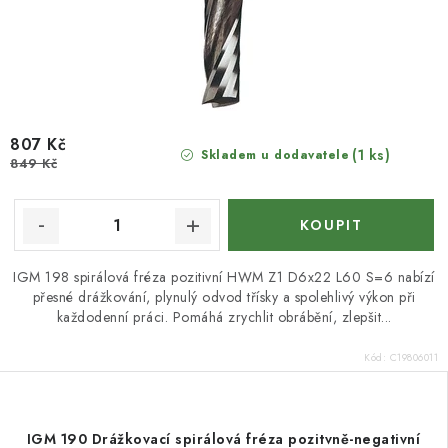
807 Kč
(1 ks)
Skladem u dodavatele
849 Kč
IGM 198 spirálová fréza pozitivní HWM Z1 D6x22 L60 S=6 nabízí
přesné drážkování, plynulý odvod třísky a spolehlivý výkon při
každodenní práci. Pomáhá zrychlit obrábění, zlepšit...
Kód:
C19806011
IGM 190 Drážkovací spirálová fréza pozitvně-negativní