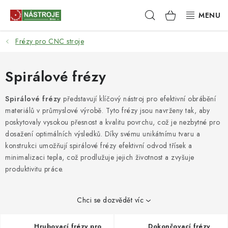
Přejít
Hledat
NÁKUPNÍ
na
obsah
KOŠÍK
Frézy pro CNC stroje
NÁSTROJE
AKCE
Spirálové frézy
BRUSIVO
Spirálové frézy
představují klíčový nástroj pro efektivní obrábění
materiálů v průmyslové výrobě. Tyto frézy jsou navrženy tak, aby
poskytovaly vysokou přesnost a kvalitu povrchu, což je nezbytné pro
ELEKTRONÁŘADÍ
dosažení optimálních výsledků. Díky svému unikátnímu tvaru a
konstrukci umožňují spirálové frézy efektivní odvod třísek a
LEPENÍ A SPOJOVÁNÍ
minimalizaci tepla, což prodlužuje jejich životnost a zvyšuje
produktivitu práce.
RUČNÍ NÁŘADÍ, PŘÍPRAVKY
Chci se dozvědět víc
STROJE
Hrubovací frézy pro
Dokončovací frézy