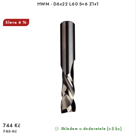
HWM - D6x22 L60 S=6 Z1+1
4 %
744 Kč
(>5 ks)
Skladem u dodavatele
783 Kč