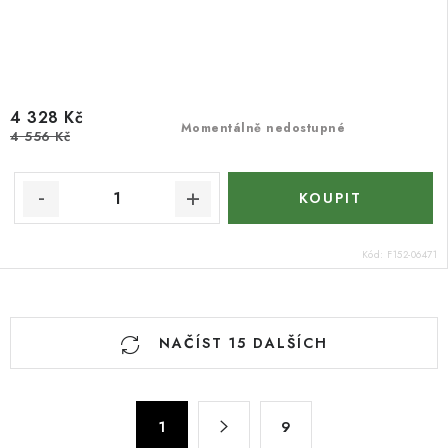
4 328 Kč
Momentálně nedostupné
4 556 Kč
Kód:
F152-06471
O
NAČÍST 15 DALŠÍCH
v
l
á
S
d
1
9
t