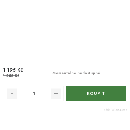
1 195 Kč
Momentálně nedostupné
1 258 Kč
Kód:
151.064.25E