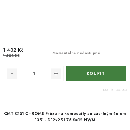
1 432 Kč
Momentálně nedostupné
1 508 Kč
Kód:
151.064.25D
CMT C151 CHROME Fréza na kompozity se závrtným čelem
135° - D12x25 L75 S=12 HWM