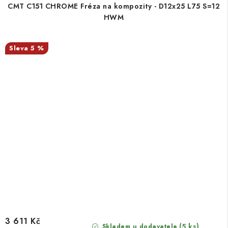
CMT C151 CHROME Fréza na kompozity - D12x25 L75 S=12
HWM
5 %
3 611 Kč
(5 ks)
Skladem u dodavatele