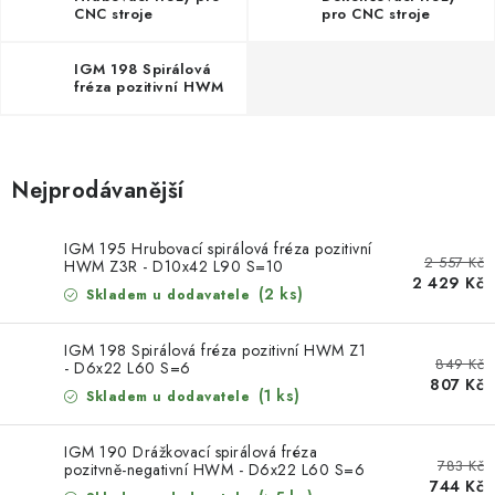
KONTAKTY
CNC stroje
pro CNC stroje
DÁRKOVÉ POUKAZY
IGM 198 Spirálová
fréza pozitivní HWM
Z1
STROJE DO DÍLNY
NÁSTROJE PRO STOLAŘE
Nejprodávanější
NÁSTROJE PRO OPRACOVÁNÍ KOVU
IGM 195 Hrubovací spirálová fréza pozitivní
2 557 Kč
HWM Z3R - D10x42 L90 S=10
2 429 Kč
NÁSTROJE PRO ŘEZÁNÍ DŘEVA
(2 ks)
Skladem u dodavatele
NÁSTROJE PRO FRÉZOVÁNÍ
IGM 198 Spirálová fréza pozitivní HWM Z1
849 Kč
- D6x22 L60 S=6
807 Kč
(1 ks)
Skladem u dodavatele
NÁSTROJE PRO ŘEZÁNÍ KOVU
IGM 190 Drážkovací spirálová fréza
POTŘEBUJI DOBRÝ STROJ
783 Kč
pozitvně-negativní HWM - D6x22 L60 S=6
744 Kč
Z1+1