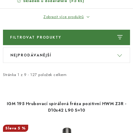
(>5 ks)
Skladem u dodavatele
KONTAKTY
Zobrazit více produktů
Moje objednávka
FILTROVAT PRODUKTY
V
Ř
NEJPRODÁVANĚJŠÍ
ý
a
p
z
i
e
Stránka
1
z
9
-
127
položek celkem
s
n
p
í
r
p
IGM 195 Hrubovací spirálová fréza pozitivní HWM Z3R -
o
r
D10x42 L90 S=10
d
o
u
d
5 %