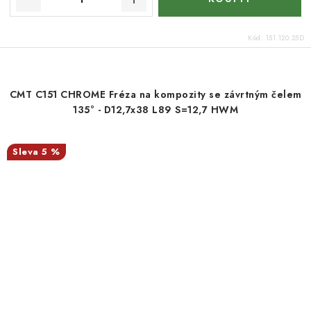
Kód:
151.120.25D
CMT C151 CHROME Fréza na kompozity se závrtným čelem
135° - D12,7x38 L89 S=12,7 HWM
5 %