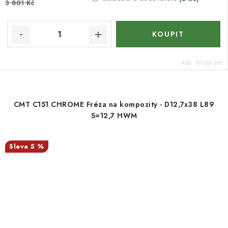
3 801 Kč
Kód:
151.120.25E
CMT C151 CHROME Fréza na kompozity - D12,7x38 L89
S=12,7 HWM
5 %