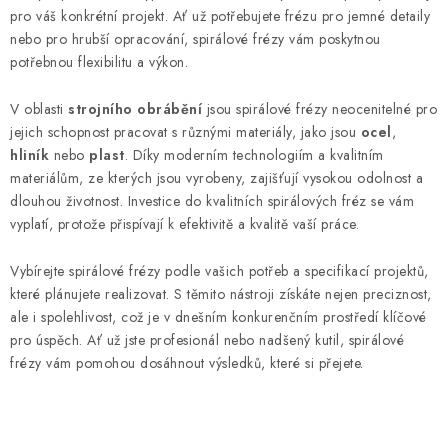
pro váš konkrétní projekt. Ať už potřebujete frézu pro jemné detaily
nebo pro hrubší opracování, spirálové frézy vám poskytnou
potřebnou flexibilitu a výkon.
V oblasti
strojního obrábění
jsou spirálové frézy neocenitelné pro
jejich schopnost pracovat s různými materiály, jako jsou
ocel
,
hliník
nebo
plast
. Díky moderním technologiím a kvalitním
materiálům, ze kterých jsou vyrobeny, zajišťují vysokou odolnost a
dlouhou životnost. Investice do kvalitních spirálových fréz se vám
vyplatí, protože přispívají k efektivitě a kvalitě vaší práce.
Vybírejte spirálové frézy podle vašich potřeb a specifikací projektů,
které plánujete realizovat. S těmito nástroji získáte nejen preciznost,
ale i spolehlivost, což je v dnešním konkurenčním prostředí klíčové
pro úspěch. Ať už jste profesionál nebo nadšený kutil, spirálové
frézy vám pomohou dosáhnout výsledků, které si přejete.