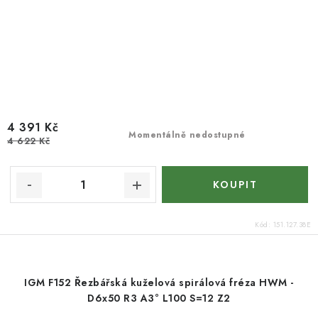
4 391 Kč
Momentálně nedostupné
4 622 Kč
Kód:
151.127.38E
IGM F152 Řezbářská kuželová spirálová fréza HWM -
D6x50 R3 A3° L100 S=12 Z2