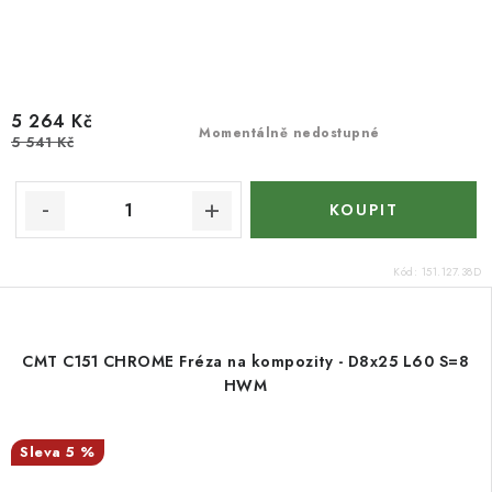
5 264 Kč
Momentálně nedostupné
5 541 Kč
Kód:
151.127.38D
CMT C151 CHROME Fréza na kompozity - D8x25 L60 S=8
HWM
5 %