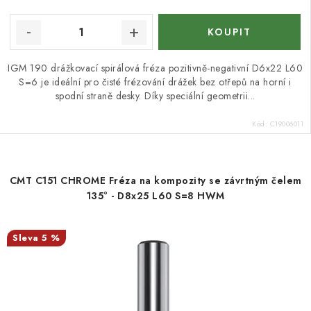
IGM 190 drážkovací spirálová fréza pozitivně-negativní D6x22 L60
S=6 je ideální pro čisté frézování drážek bez otřepů na horní i
spodní straně desky. Díky speciální geometrii...
Kód:
C19006011
CMT C151 CHROME Fréza na kompozity se závrtným čelem
135° - D8x25 L60 S=8 HWM
5 %