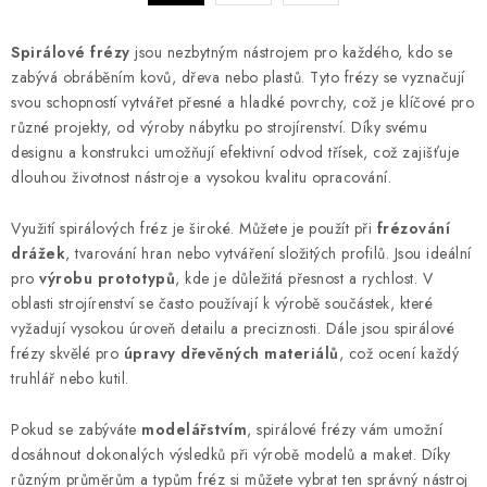
a
r
c
á
Spirálové frézy
jsou nezbytným nástrojem pro každého, kdo se
n
í
zabývá obráběním kovů, dřeva nebo plastů. Tyto frézy se vyznačují
k
p
svou schopností vytvářet přesné a hladké povrchy, což je klíčové pro
o
r
různé projekty, od výroby nábytku po strojírenství. Díky svému
v
v
designu a konstrukci umožňují efektivní odvod třísek, což zajišťuje
á
k
dlouhou životnost nástroje a vysokou kvalitu opracování.
n
y
í
Využití spirálových fréz je široké. Můžete je použít při
frézování
v
drážek
, tvarování hran nebo vytváření složitých profilů. Jsou ideální
ý
pro
výrobu prototypů
, kde je důležitá přesnost a rychlost. V
p
oblasti strojírenství se často používají k výrobě součástek, které
i
vyžadují vysokou úroveň detailu a preciznosti. Dále jsou spirálové
s
frézy skvělé pro
úpravy dřevěných materiálů
, což ocení každý
u
truhlář nebo kutil.
Pokud se zabýváte
modelářstvím
, spirálové frézy vám umožní
dosáhnout dokonalých výsledků při výrobě modelů a maket. Díky
různým průměrům a typům fréz si můžete vybrat ten správný nástroj