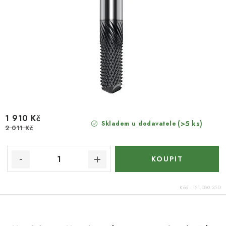
1 910 Kč
(>5 ks)
Skladem u dodavatele
2 011 Kč
Kód:
151.080.25D