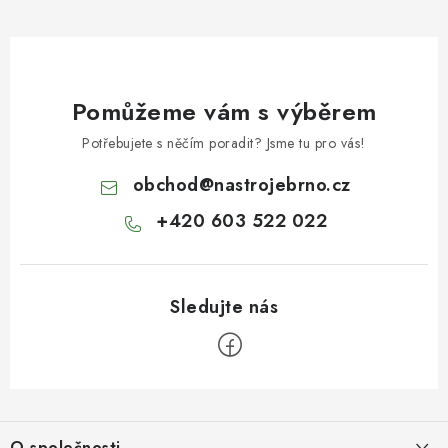
Pomůžeme vám s výběrem
Potřebujete s něčím poradit? Jsme tu pro vás!
obchod
@
nastrojebrno.cz
+420 603 522 022
Z
á
O společnosti