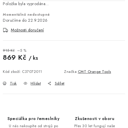
KONTAKTY
Položka byla vyprodána…
Momentálně nedostupné
DÁRKOVÉ POUKAZY
22.9.2026
STROJE DO DÍLNY
Možnosti doručení
NÁSTROJE PRO STOLAŘE
915 Kč
–5 %
869 Kč
/ ks
NÁSTROJE PRO OPRACOVÁNÍ KOVU
Měrná cena:
Kód zboží:
C37072011
Značka:
CMT Orange Tools
NÁSTROJE PRO ŘEZÁNÍ DŘEVA
Tisk
Hlídat
Sdílet
NÁSTROJE PRO FRÉZOVÁNÍ
NÁSTROJE PRO ŘEZÁNÍ KOVU
Speciálka pro řemeslníky
Zkušenosti v oboru
POTŘEBUJI DOBRÝ STROJ
U nás nakoupíte od strojů po
Přes 30 let fungují naše