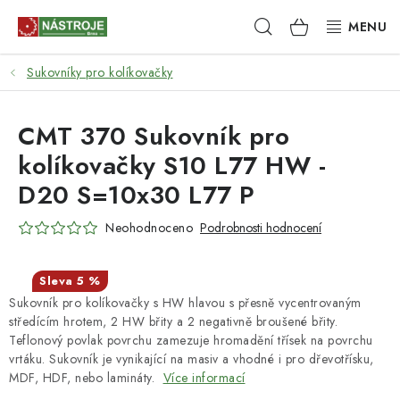
Přejít
Hledat
NÁKUPNÍ
na
obsah
KOŠÍK
Sukovníky pro kolíkovačky
NÁSTROJE
AKCE
CMT 370 Sukovník pro
kolíkovačky S10 L77 HW -
BRUSIVO
D20 S=10x30 L77 P
ELEKTRONÁŘADÍ
Neohodnoceno
Podrobnosti hodnocení
LEPENÍ A SPOJOVÁNÍ
5 %
Sukovník pro kolíkovačky s HW hlavou s přesně vycentrovaným
RUČNÍ NÁŘADÍ, PŘÍPRAVKY
středícím hrotem, 2 HW břity a 2 negativně broušené břity.
Teflonový povlak povrchu zamezuje hromadění třísek na povrchu
STROJE
vrtáku. Sukovník je vynikající na masiv a vhodné i pro dřevotřísku,
MDF, HDF, nebo lamináty.
Více informací