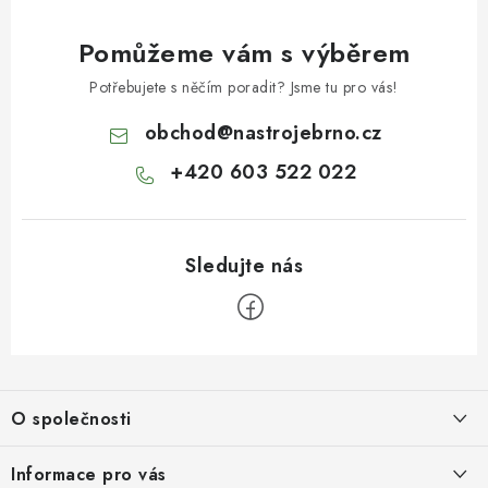
Pomůžeme vám s výběrem
Potřebujete s něčím poradit? Jsme tu pro vás!
obchod
@
nastrojebrno.cz
+420 603 522 022
Z
á
O společnosti
p
a
O nás
Informace pro vás