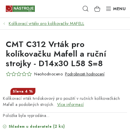
Přejít
Hledat
NÁKUPNÍ
na
obsah
KOŠÍK
Kolíkovací vrtáky pro kolíkovačky MAFELL
NÁSTROJE
AKCE
CMT C312 Vrták pro
kolíkovačku Mafell a ruční
BRUSIVO
strojky - D14x30 L58 S=8
ELEKTRONÁŘADÍ
Neohodnoceno
Podrobnosti hodnocení
LEPENÍ A SPOJOVÁNÍ
4 %
Kolíkovací vrták tvrdokovový pro použití v ručních kolíkovačkách
RUČNÍ NÁŘADÍ, PŘÍPRAVKY
Mafell a podobných strojích.
Více informací
STROJE
Položka byla vyprodána…
(2 ks)
Skladem u dodavatele