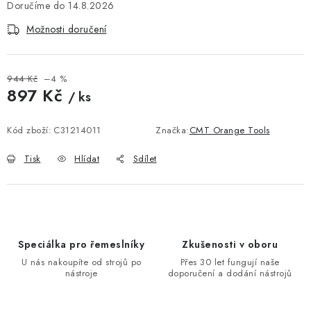
KONTAKTY
14.8.2026
Možnosti doručení
DÁRKOVÉ POUKAZY
STROJE DO DÍLNY
944 Kč
–4 %
897 Kč
/ ks
NÁSTROJE PRO STOLAŘE
Měrná cena:
Kód zboží:
C31214011
Značka:
CMT Orange Tools
NÁSTROJE PRO OPRACOVÁNÍ KOVU
Tisk
Hlídat
Sdílet
NÁSTROJE PRO ŘEZÁNÍ DŘEVA
NÁSTROJE PRO FRÉZOVÁNÍ
Speciálka pro řemeslníky
Zkušenosti v oboru
NÁSTROJE PRO ŘEZÁNÍ KOVU
U nás nakoupíte od strojů po
Přes 30 let fungují naše
nástroje
doporučení a dodání nástrojů
POTŘEBUJI DOBRÝ STROJ