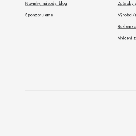
Novinky, návody, blog
Způsoby p
Sponzorujeme
Výrobci/
Reklamac
Vrácení z