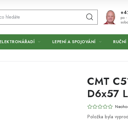
+4
po -
sobo
ELEKTRONÁŘADÍ
LEPENÍ A SPOJOVÁNÍ
RUČNÍ 
CMT C51
D6x57 L
Neoho
Položka byla vypr