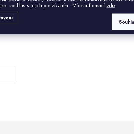
jete souhlas s jejich používáním.. Více informací
zde
.
tavení
Souhl
.