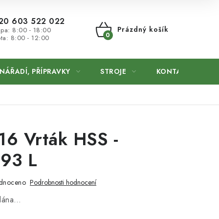
20 603 522 022
Prázdný košík
 pa: 8:00 - 18:00
ta: 8:00 - 12:00
NÁKUPNÍ
KOŠÍK
NÁŘADÍ, PŘÍPRAVKY
STROJE
KONTAKTY
6 Vrták HSS -
93 L
dnoceno
Podrobnosti hodnocení
odána…