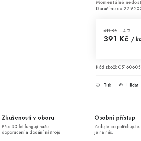
Momentálně nedos
22.9.20
411 Kč
–4 %
391 Kč
/ k
Měrná cena:
Kód zboží:
C5160605
Tisk
Hlídat
Zkušenosti v oboru
Osobní přístup
Přes 30 let fungují naše
Zadejte co potřebujete, 
doporučení a dodání nástrojů
je na nás.