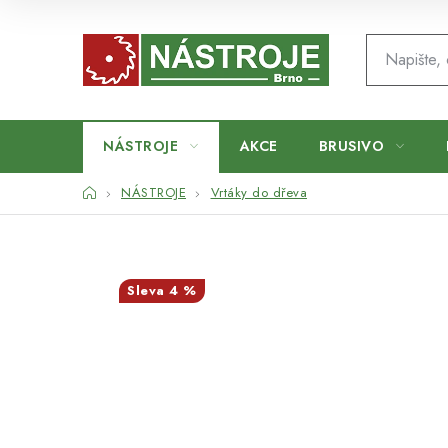
Přejít
na
obsah
NÁSTROJE
AKCE
BRUSIVO
Domů
NÁSTROJE
Vrtáky do dřeva
4 %