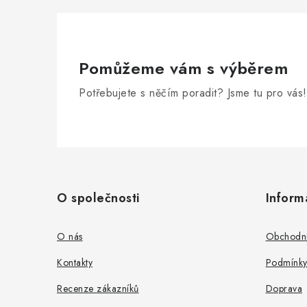
Pomůžeme vám s výběrem
Potřebujete s něčím poradit? Jsme tu pro vás!
Z
á
O společnosti
Inform
p
a
O nás
Obchodní
t
Kontakty
Podmínky
í
Recenze zákazníků
Doprava