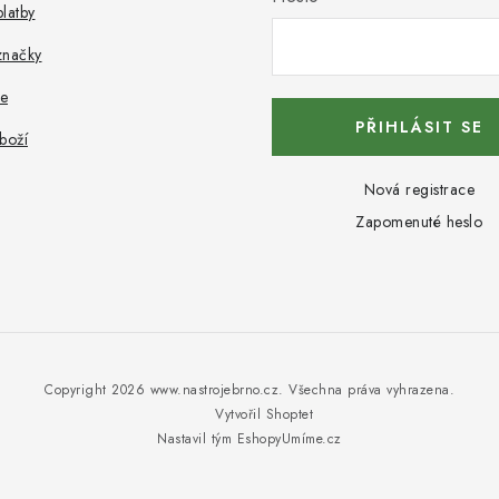
latby
značky
e
PŘIHLÁSIT SE
boží
Nová registrace
Zapomenuté heslo
Copyright 2026
www.nastrojebrno.cz
. Všechna práva vyhrazena.
Vytvořil Shoptet
Nastavil tým EshopyUmíme.cz