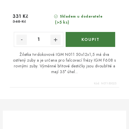
331 Kč
Skladem u dodavatele
348 Kč
(>5 ks)
Žiletka tvrdokovová IGM N011 50x12x1,5 má dva
ostřený zuby a je určena pro falcovací frézy IGM F608 s
rovnými zuby. Výměnné břitové destičky jsou dvoubřité a
mají 35° úhel...
Kód:
N011-50025