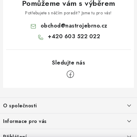
Pomůžeme vám s výběrem
Potřebujete s něčím poradit? Jsme tu pro vás!
obchod
@
nastrojebrno.cz
+420 603 522 022
Z
á
O společnosti
p
a
O nás
Informace pro vás
t
Kontakty
í
Obchodní podmínky
Přihlášení