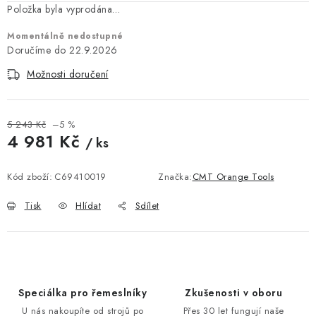
KONTAKTY
Položka byla vyprodána…
Momentálně nedostupné
DÁRKOVÉ POUKAZY
22.9.2026
STROJE DO DÍLNY
Možnosti doručení
NÁSTROJE PRO STOLAŘE
5 243 Kč
–5 %
4 981 Kč
/ ks
NÁSTROJE PRO OPRACOVÁNÍ KOVU
Měrná cena:
Kód zboží:
C69410019
Značka:
CMT Orange Tools
NÁSTROJE PRO ŘEZÁNÍ DŘEVA
Tisk
Hlídat
Sdílet
NÁSTROJE PRO FRÉZOVÁNÍ
NÁSTROJE PRO ŘEZÁNÍ KOVU
Speciálka pro řemeslníky
Zkušenosti v oboru
POTŘEBUJI DOBRÝ STROJ
U nás nakoupíte od strojů po
Přes 30 let fungují naše