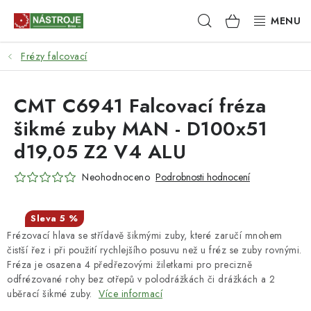
Přejít
Hledat
NÁKUPNÍ
na
obsah
KOŠÍK
Frézy falcovací
NÁSTROJE
AKCE
CMT C6941 Falcovací fréza
šikmé zuby MAN - D100x51
BRUSIVO
d19,05 Z2 V4 ALU
ELEKTRONÁŘADÍ
Neohodnoceno
Podrobnosti hodnocení
LEPENÍ A SPOJOVÁNÍ
5 %
Frézovací hlava se střídavě šikmými zuby, které zaručí mnohem
RUČNÍ NÁŘADÍ, PŘÍPRAVKY
čistší řez i při použití rychlejšího posuvu než u fréz se zuby rovnými.
Fréza je osazena 4 předřezovými žiletkami pro precizně
STROJE
odfrézované rohy bez otřepů v polodrážkách či drážkách a 2
uběrací šikmé zuby.
Více informací