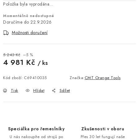
KONTAKTY
Položka byla vyprodána…
Momentálně nedostupné
DÁRKOVÉ POUKAZY
22.9.2026
STROJE DO DÍLNY
Možnosti doručení
NÁSTROJE PRO STOLAŘE
5 243 Kč
–5 %
4 981 Kč
/ ks
NÁSTROJE PRO OPRACOVÁNÍ KOVU
Měrná cena:
Kód zboží:
C69410035
Značka:
CMT Orange Tools
NÁSTROJE PRO ŘEZÁNÍ DŘEVA
Tisk
Hlídat
Sdílet
NÁSTROJE PRO FRÉZOVÁNÍ
NÁSTROJE PRO ŘEZÁNÍ KOVU
Speciálka pro řemeslníky
Zkušenosti v oboru
POTŘEBUJI DOBRÝ STROJ
U nás nakoupíte od strojů po
Přes 30 let fungují naše