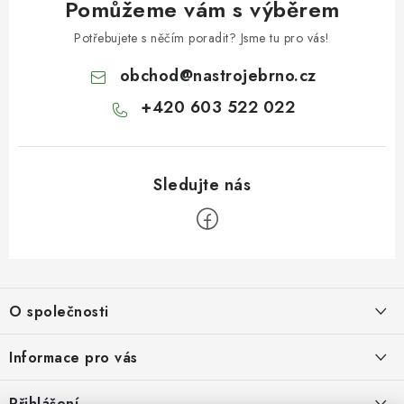
Pomůžeme vám s výběrem
Potřebujete s něčím poradit? Jsme tu pro vás!
obchod
@
nastrojebrno.cz
+420 603 522 022
Z
á
O společnosti
p
a
O nás
Informace pro vás
t
Kontakty
í
Obchodní podmínky
Přihlášení