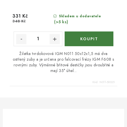
331 Kč
Skladem u dodavatele
348 Kč
(>5 ks)
Žiletka tvrdokovová IGM N011 50x12x1,5 má dva
ostřený zuby a je určena pro falcovací frézy IGM F608 s
rovnými zuby. Výměnné břitové destičky jsou dvoubřité a
mají 35° úhel...
Kód:
N011-50025