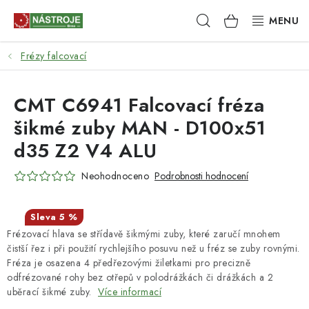
Přejít
Hledat
NÁKUPNÍ
na
obsah
KOŠÍK
Frézy falcovací
NÁSTROJE
AKCE
CMT C6941 Falcovací fréza
šikmé zuby MAN - D100x51
BRUSIVO
d35 Z2 V4 ALU
ELEKTRONÁŘADÍ
Neohodnoceno
Podrobnosti hodnocení
LEPENÍ A SPOJOVÁNÍ
5 %
Frézovací hlava se střídavě šikmými zuby, které zaručí mnohem
RUČNÍ NÁŘADÍ, PŘÍPRAVKY
čistší řez i při použití rychlejšího posuvu než u fréz se zuby rovnými.
Fréza je osazena 4 předřezovými žiletkami pro precizně
STROJE
odfrézované rohy bez otřepů v polodrážkách či drážkách a 2
uběrací šikmé zuby.
Více informací