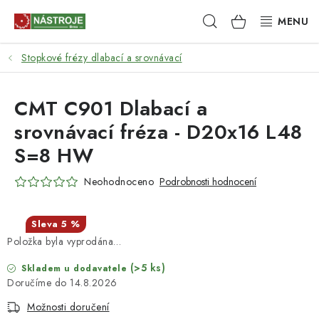
Přejít
Hledat
NÁKUPNÍ
na
obsah
KOŠÍK
Stopkové frézy dlabací a srovnávací
NÁSTROJE
AKCE
CMT C901 Dlabací a
srovnávací fréza - D20x16 L48
BRUSIVO
S=8 HW
ELEKTRONÁŘADÍ
Neohodnoceno
Podrobnosti hodnocení
LEPENÍ A SPOJOVÁNÍ
5 %
Položka byla vyprodána…
RUČNÍ NÁŘADÍ, PŘÍPRAVKY
(>5 ks)
Skladem u dodavatele
STROJE
14.8.2026
Možnosti doručení