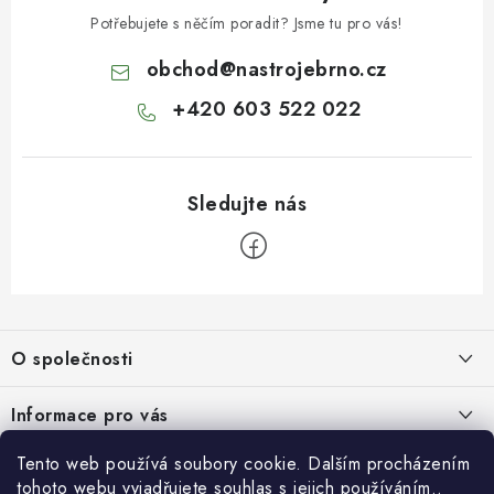
Potřebujete s něčím poradit? Jsme tu pro vás!
obchod
@
nastrojebrno.cz
+420 603 522 022
Z
á
O společnosti
p
a
O nás
Informace pro vás
t
Kontakty
í
Obchodní podmínky
Tento web používá soubory cookie. Dalším procházením
Přihlášení
Recenze zákazníků
tohoto webu vyjadřujete souhlas s jejich používáním..