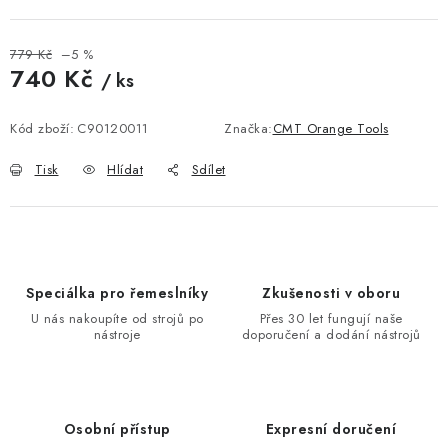
KONTAKTY
DÁRKOVÉ POUKAZY
779 Kč
–5 %
740 Kč
/ ks
Měrná cena:
STROJE DO DÍLNY
Kód zboží:
C90120011
Značka:
CMT Orange Tools
NÁSTROJE PRO STOLAŘE
Tisk
Hlídat
Sdílet
NÁSTROJE PRO OPRACOVÁNÍ KOVU
NÁSTROJE PRO ŘEZÁNÍ DŘEVA
Speciálka pro řemeslníky
Zkušenosti v oboru
NÁSTROJE PRO FRÉZOVÁNÍ
U nás nakoupíte od strojů po
Přes 30 let fungují naše
nástroje
doporučení a dodání nástrojů
NÁSTROJE PRO ŘEZÁNÍ KOVU
POTŘEBUJI DOBRÝ STROJ
Osobní přístup
Expresní doručení