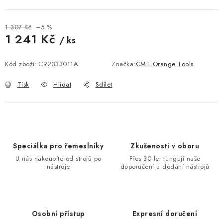
KONTAKTY
DÁRKOVÉ POUKAZY
1 307 Kč
–5 %
1 241 Kč
/ ks
Měrná cena:
STROJE DO DÍLNY
Kód zboží:
C92333011A
Značka:
CMT Orange Tools
NÁSTROJE PRO STOLAŘE
Tisk
Hlídat
Sdílet
NÁSTROJE PRO OPRACOVÁNÍ KOVU
NÁSTROJE PRO ŘEZÁNÍ DŘEVA
Speciálka pro řemeslníky
Zkušenosti v oboru
NÁSTROJE PRO FRÉZOVÁNÍ
U nás nakoupíte od strojů po
Přes 30 let fungují naše
nástroje
doporučení a dodání nástrojů
NÁSTROJE PRO ŘEZÁNÍ KOVU
POTŘEBUJI DOBRÝ STROJ
Osobní přístup
Expresní doručení