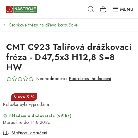
Přejít
Hledat
NÁKUPNÍ
na
obsah
KOŠÍK
Stopkové frézy na dřevo kotoučové
NÁSTROJE
AKCE
CMT C923 Talířová drážkovací
fréza - D47,5x3 H12,8 S=8
BRUSIVO
HW
ELEKTRONÁŘADÍ
Neohodnoceno
Podrobnosti hodnocení
LEPENÍ A SPOJOVÁNÍ
5 %
Položka byla vyprodána…
RUČNÍ NÁŘADÍ, PŘÍPRAVKY
(>5 ks)
Skladem u dodavatele
STROJE
14.8.2026
Možnosti doručení