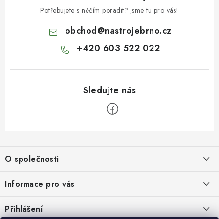
Potřebujete s něčím poradit? Jsme tu pro vás!
obchod
@
nastrojebrno.cz
+420 603 522 022
Z
á
O společnosti
p
a
O nás
Informace pro vás
t
Kontakty
í
Obchodní podmínky
Přihlášení
Recenze zákazníků