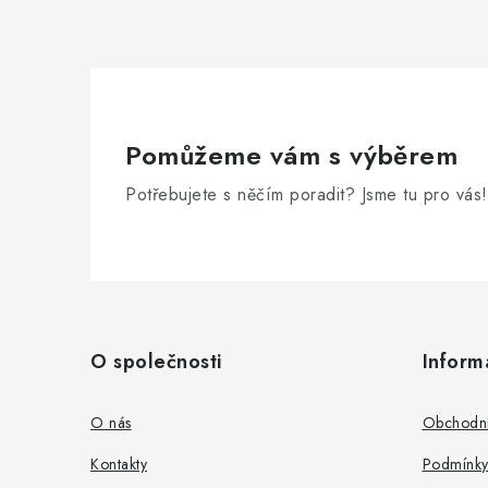
Pomůžeme vám s výběrem
Potřebujete s něčím poradit? Jsme tu pro vás!
Z
á
O společnosti
Inform
p
a
O nás
Obchodní
t
Kontakty
Podmínky