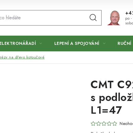
+4
po -
sobo
ELEKTRONÁŘADÍ
LEPENÍ A SPOJOVÁNÍ
RUČNÍ 
frézy na dřevo kotoučové
CMT C92
s podlo
L1=47
Neoho