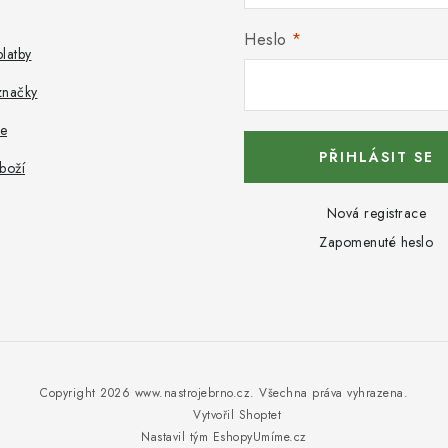
Heslo
latby
značky
e
PŘIHLÁSIT SE
boží
Nová registrace
Zapomenuté heslo
Copyright 2026
www.nastrojebrno.cz
. Všechna práva vyhrazena.
Vytvořil Shoptet
Nastavil tým EshopyUmíme.cz