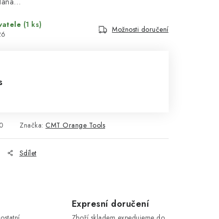
odána…
vatele
(1 ks)
Možnosti doručení
26
s
0
Značka:
CMT Orange Tools
Sdílet
Expresní doručení
ostatní
Zboží skladem expedujeme do