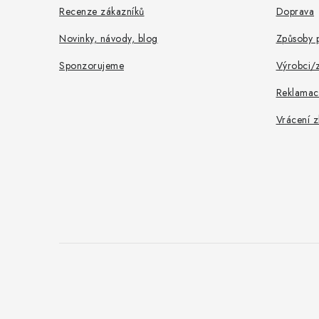
í
Recenze zákazníků
Doprava
Novinky, návody, blog
Způsoby p
Sponzorujeme
Výrobci/
Reklamac
Vrácení z