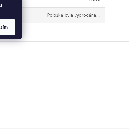
u
Položka byla vyprodána…
asím