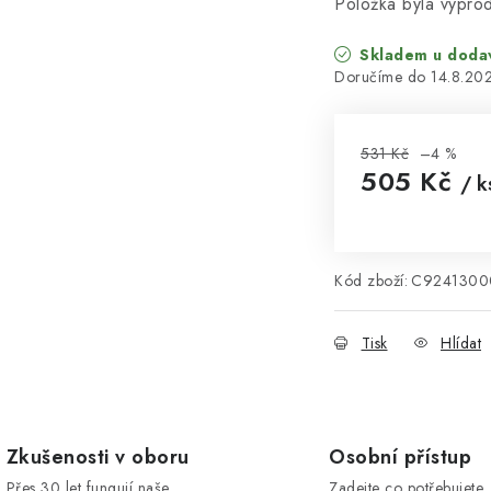
Položka byla vypr
Skladem u doda
14.8.20
531 Kč
–4 %
505 Kč
/ k
Měrná cena:
Kód zboží:
C9241300
Tisk
Hlídat
Zkušenosti v oboru
Osobní přístup
Přes 30 let fungují naše
Zadejte co potřebujete, 