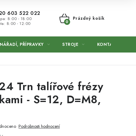
20 603 522 022
Prázdný košík
 pa: 8:00 - 18:00
ta: 8:00 - 12:00
NÁKUPNÍ
KOŠÍK
NÁŘADÍ, PŘÍPRAVKY
STROJE
KONTAKTY
4 Trn talířové frézy
žkami - S=12, D=M8,
dnoceno
Podrobnosti hodnocení