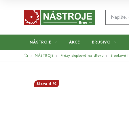
Přejít
na
obsah
NÁSTROJE
AKCE
BRUSIVO
Domů
NÁSTROJE
Frézy stopkové na dřevo
Stopkové 
4 %