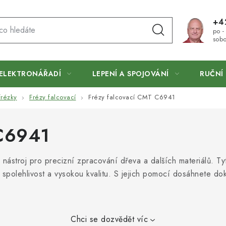
+4
po -
sobo
ELEKTRONÁŘADÍ
LEPENÍ A SPOJOVÁNÍ
RUČNÍ 
frézky
Frézy falcovací
Frézy falcovací CMT C6941
 C6941
 nástroj pro precizní zpracování dřeva a dalších materiálů. Ty
jí spolehlivost a vysokou kvalitu. S jejich pomocí dosáhnete d
Chci se dozvědět víc