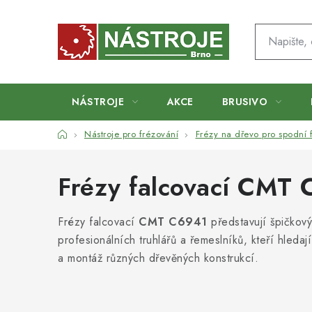
Přejít
na
obsah
NÁSTROJE
AKCE
BRUSIVO
Domů
Nástroje pro frézování
Frézy na dřevo pro spodní 
Frézy falcovací CMT
Frézy falcovací
CMT C6941
představují špičkový
profesionálních truhlářů a řemeslníků, kteří hleda
a montáž různých dřevěných konstrukcí.