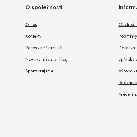
á
O společnosti
Inform
p
a
O nás
Obchodní
t
Kontakty
Podmínky
í
Recenze zákazníků
Doprava
Novinky, návody, blog
Způsoby p
Sponzorujeme
Výrobci/
Reklamac
Vrácení z