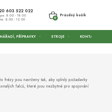
20 603 522 022
Prázdný košík
 pa: 8:00 - 18:00
ta: 8:00 - 12:00
NÁKUPNÍ
KOŠÍK
NÁŘADÍ, PŘÍPRAVKY
STROJE
KONTAKTY
to frézy jsou navrženy tak, aby splnily požadavky
okonalých falců, které jsou nezbytné pro spojování