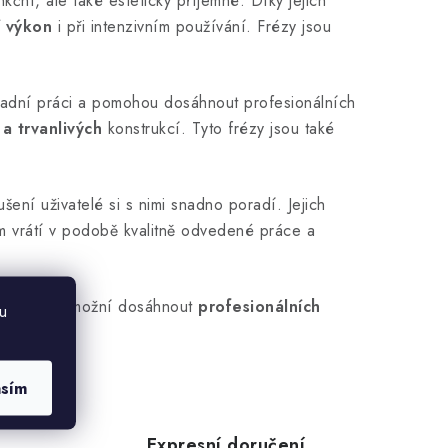
kční, ale také esteticky příjemné. Díky jejich
í výkon
i při intenzivním používání. Frézy jsou
adní práci a pomohou dosáhnout profesionálních
 a trvanlivých
konstrukcí. Tyto frézy jsou také
ení uživatelé si s nimi snadno poradí. Jejich
vám vrátí v podobě kvalitně odvedené práce a
 C6941 vám umožní dosáhnout
profesionálních
u
asím
Expresní doručení