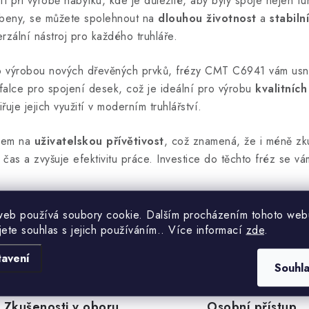
 při výrobě nábytku, kde je důležité, aby byly spoje nejen fun
yrobeny, se můžete spolehnout na
dlouhou životnost
a
stabiln
rzální nástroj pro každého truhláře.
o výrobou nových dřevěných prvků, frézy CMT C6941 vám usn
falce pro spojení desek, což je ideální pro výrobu
kvalitních
řuje jejich využití v moderním truhlářství.
edem na
uživatelskou přívětivost
, což znamená, že i méně zkuš
 čas a zvyšuje efektivitu práce. Investice do těchto fréz se 
posuňte své truhlářské projekty na novou úroveň. Frézy CMT
web používá soubory cookie. Dalším procházením tohoto web
 o drobné opravy nebo rozsáhlé stavební projekty.
jete souhlas s jejich používáním.. Více informací
zde
.
tavení
Souhl
Zkušenosti v oboru
Osobní přístup