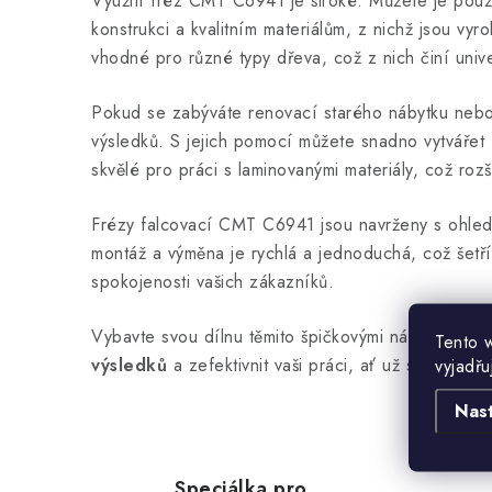
Využití fréz CMT C6941 je široké. Můžete je použít
konstrukci a kvalitním materiálům, z nichž jsou v
vhodné pro různé typy dřeva, což z nich činí unive
Pokud se zabýváte renovací starého nábytku neb
výsledků. S jejich pomocí můžete snadno vytvářet 
skvělé pro práci s laminovanými materiály, což rozši
Frézy falcovací CMT C6941 jsou navrženy s ohl
montáž a výměna je rychlá a jednoduchá, což šetří
spokojenosti vašich zákazníků.
Vybavte svou dílnu těmito špičkovými nástroji a 
Tento 
výsledků
a zefektivnit vaši práci, ať už se jedná
vyjadřu
Nas
Speciálka pro