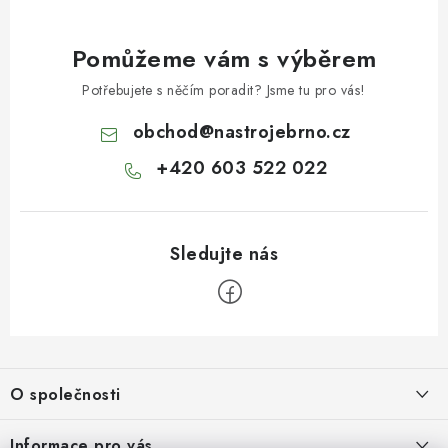
Pomůžeme vám s výběrem
Potřebujete s něčím poradit? Jsme tu pro vás!
obchod
@
nastrojebrno.cz
+420 603 522 022
Z
á
O společnosti
p
a
O nás
Informace pro vás