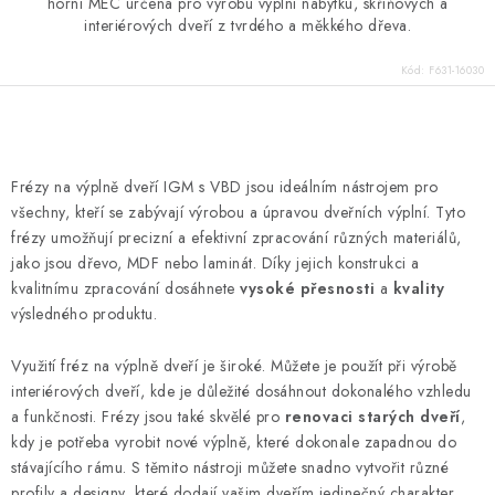
horní MEC určena pro výrobu výplní nábytku, skříňových a
interiérových dveří z tvrdého a měkkého dřeva.
Kód:
F631-16030
O
v
Frézy na výplně dveří IGM s VBD jsou ideálním nástrojem pro
l
všechny, kteří se zabývají výrobou a úpravou dveřních výplní. Tyto
á
frézy umožňují precizní a efektivní zpracování různých materiálů,
d
jako jsou dřevo, MDF nebo laminát. Díky jejich konstrukci a
kvalitnímu zpracování dosáhnete
vysoké přesnosti
a
kvality
a
výsledného produktu.
c
í
Využití fréz na výplně dveří je široké. Můžete je použít při výrobě
p
interiérových dveří, kde je důležité dosáhnout dokonalého vzhledu
r
a funkčnosti. Frézy jsou také skvělé pro
renovaci starých dveří
,
v
kdy je potřeba vyrobit nové výplně, které dokonale zapadnou do
k
stávajícího rámu. S těmito nástroji můžete snadno vytvořit různé
profily a designy, které dodají vašim dveřím jedinečný charakter.