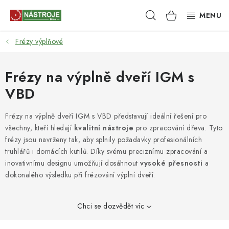
Přejít
Hledat
NÁKUPNÍ
na
obsah
KOŠÍK
Frézy výplňové
NÁSTROJE
AKCE
Frézy na výplně dveří IGM s
VBD
BRUSIVO
Frézy na výplně dveří IGM s VBD představují ideální řešení pro
ELEKTRONÁŘADÍ
všechny, kteří hledají
kvalitní nástroje
pro zpracování dřeva. Tyto
frézy jsou navrženy tak, aby splnily požadavky profesionálních
LEPENÍ A SPOJOVÁNÍ
truhlářů i domácích kutilů. Díky svému preciznímu zpracování a
inovativnímu designu umožňují dosáhnout
vysoké přesnosti
a
dokonalého výsledku při frézování výplní dveří.
RUČNÍ NÁŘADÍ, PŘÍPRAVKY
STROJE
Chci se dozvědět víc