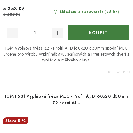
5 353 Kč
(>5 ks)
Skladem u dodavatele
5 635 Kč
IGM Výplňová fréza Z2 - Profil A, D160x20 d30mm spodní MEC
určena pro výrobu výplní nábytku, skříňových a interiérových dveří z
tvrdého a měkkého dřeva.
Kód:
F631-16130
IGM F631 Výplňová fréza MEC - Profil A, D160x20 d30mm
Z2 horní ALU
5 %