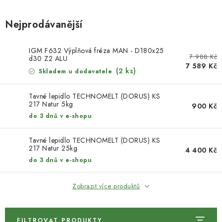
KONTAKTY
Nejprodávanější
DÁRKOVÉ POUKAZY
IGM F632 Výplňová fréza MAN - D180x25
STROJE DO DÍLNY
7 988 Kč
d30 Z2 ALU
7 589 Kč
(2 ks)
Skladem u dodavatele
NÁSTROJE PRO STOLAŘE
Tavné lepidlo TECHNOMELT (DORUS) KS
NÁSTROJE PRO OPRACOVÁNÍ KOVU
217 Natur 5kg
900 Kč
do 3 dnů v e-shopu
NÁSTROJE PRO ŘEZÁNÍ DŘEVA
Tavné lepidlo TECHNOMELT (DORUS) KS
217 Natur 25kg
4 400 Kč
NÁSTROJE PRO FRÉZOVÁNÍ
do 3 dnů v e-shopu
NÁSTROJE PRO ŘEZÁNÍ KOVU
Zobrazit více produktů
POTŘEBUJI DOBRÝ STROJ
FILTROVAT PRODUKTY