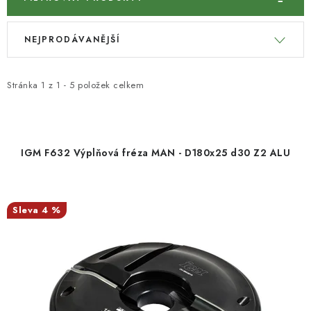
KONTAKTY
V
Ř
NEJPRODÁVANĚJŠÍ
ý
a
Moje objednávka
p
z
i
e
Stránka
1
z
1
-
5
položek celkem
s
n
p
í
r
p
IGM F632 Výplňová fréza MAN - D180x25 d30 Z2 ALU
o
r
d
o
u
d
4 %
k
u
t
k
ů
t
ů