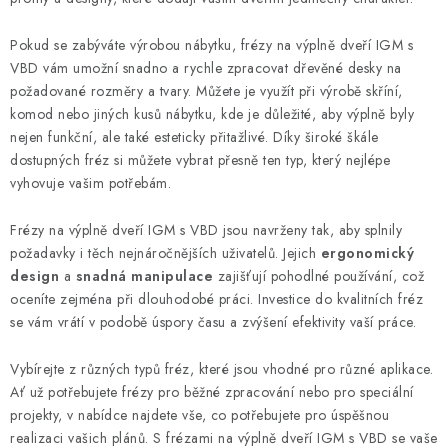
y
v
Pokud se zabýváte výrobou nábytku, frézy na výplně dveří IGM s
ý
VBD vám umožní snadno a rychle zpracovat dřevěné desky na
p
požadované rozměry a tvary. Můžete je využít při výrobě skříní,
i
komod nebo jiných kusů nábytku, kde je důležité, aby výplně byly
s
nejen funkční, ale také esteticky přitažlivé. Díky široké škále
u
dostupných fréz si můžete vybrat přesně ten typ, který nejlépe
vyhovuje vašim potřebám.
Frézy na výplně dveří IGM s VBD jsou navrženy tak, aby splnily
požadavky i těch nejnáročnějších uživatelů. Jejich
ergonomický
design
a
snadná manipulace
zajišťují pohodlné používání, což
oceníte zejména při dlouhodobé práci. Investice do kvalitních fréz
se vám vrátí v podobě úspory času a zvýšení efektivity vaší práce.
Vybírejte z různých typů fréz, které jsou vhodné pro různé aplikace.
Ať už potřebujete frézy pro běžné zpracování nebo pro speciální
projekty, v nabídce najdete vše, co potřebujete pro úspěšnou
realizaci vašich plánů. S frézami na výplně dveří IGM s VBD se vaše