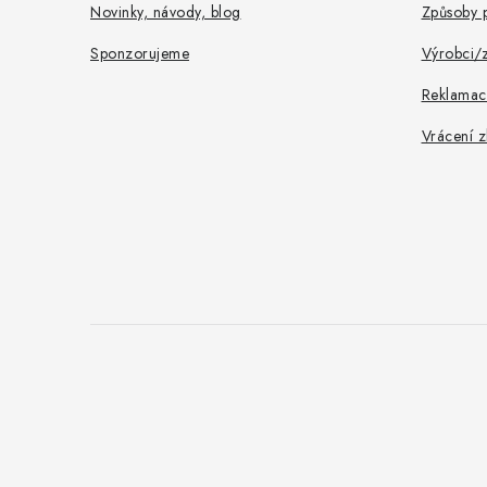
Novinky, návody, blog
Způsoby p
Sponzorujeme
Výrobci/
Reklamac
Vrácení z