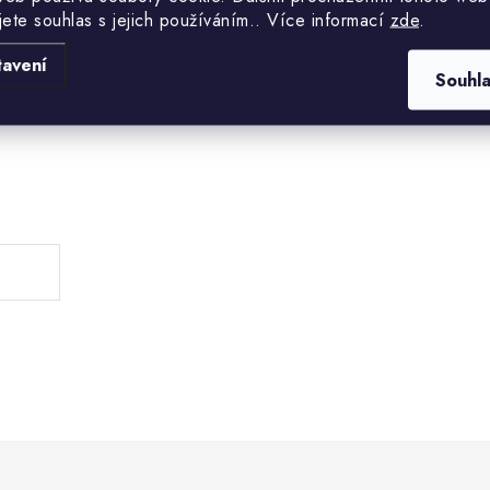
jete souhlas s jejich používáním.. Více informací
zde
.
tavení
Souhl
.