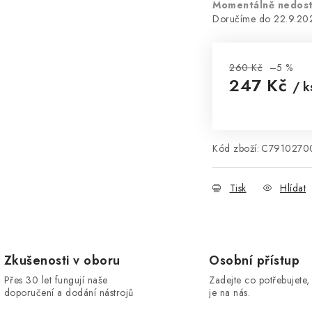
Momentálně nedos
22.9.20
260 Kč
–5 %
247 Kč
/ k
Měrná cena:
Kód zboží:
C7910270
Tisk
Hlídat
Zkušenosti v oboru
Osobní přístup
Přes 30 let fungují naše
Zadejte co potřebujete, 
doporučení a dodání nástrojů
je na nás.