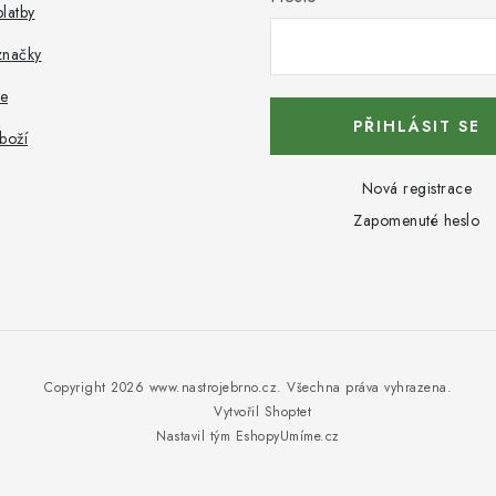
latby
značky
e
PŘIHLÁSIT SE
boží
Nová registrace
Zapomenuté heslo
Copyright 2026
www.nastrojebrno.cz
. Všechna práva vyhrazena.
Vytvořil Shoptet
Nastavil tým EshopyUmíme.cz