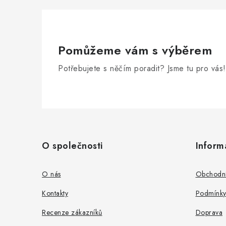
Pomůžeme vám s výběrem
Potřebujete s něčím poradit? Jsme tu pro vás!
Z
á
O společnosti
Inform
p
a
O nás
Obchodní
t
Kontakty
Podmínky
í
Recenze zákazníků
Doprava