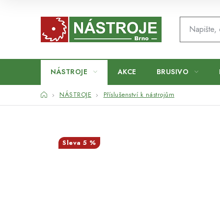
Přejít
na
obsah
NÁSTROJE
AKCE
BRUSIVO
Domů
NÁSTROJE
Příslušenství k nástrojům
5 %