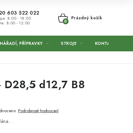
20 603 522 022
Prázdný košík
 pa: 8:00 - 18:00
ta: 8:00 - 12:00
NÁKUPNÍ
KOŠÍK
NÁŘADÍ, PŘÍPRAVKY
STROJE
KONTAKTY
- D28,5 d12,7 B8
dnoceno
Podrobnosti hodnocení
odána…