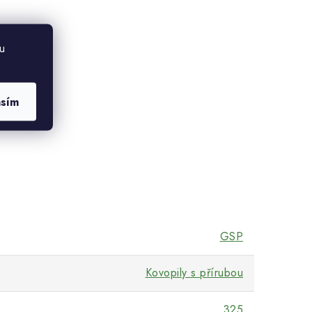
u
asím
GSP
Kovopily s přírubou
325