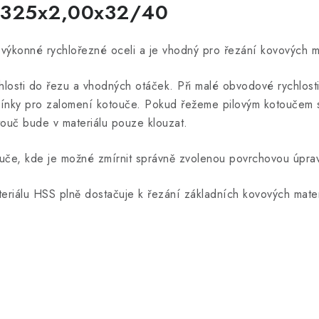
 D325x2,00x32/40
ýkonné rychlořezné oceli a je vhodný pro řezání kovových mate
chlosti do řezu a vhodných otáček. Při malé obvodové rychlost
dmínky pro zalomení kotouče. Pokud řežeme pilovým kotoučem 
touč bude v materiálu pouze klouzat.
uče, kde je možné zmírnit správně zvolenou povrchovou úprav
riálu HSS plně dostačuje k řezání základních kovových materi