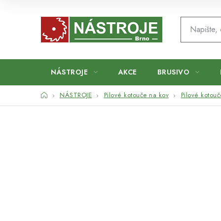
Přejít
na
obsah
NÁSTROJE
AKCE
BRUSIVO
Domů
NÁSTROJE
Pilové kotouče na kov
Pilové kotou