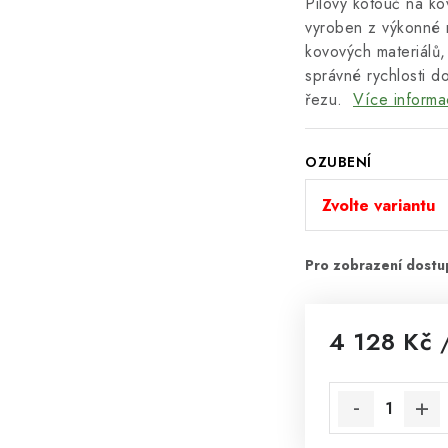
Pilový kotouč na k
vyroben z výkonné 
kovových materiálů, 
správné rychlosti 
řezu.
Více informa
OZUBENÍ
4 128 Kč
/
Měrná cena: