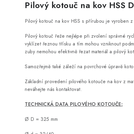
Pilový kotouč na kov HSS
Pilový kotouč na kov HSS s přírubou je vyroben z v
Pilový kotouč řeže nejlépe při zvolení správné ry
vyklízet řeznou třísku a tím mohou vzniknout po
zuby nemohou efektivně řezat materiál a pilový ko
Samozřejmě také záleží na povrchové úpravě koto
Základní provedení pilového kotouče na kov z mate
neváhejte nás kontaktovat.
TECHNICKÁ DATA PILOVÉHO KOTOUČE:
Ø D = 325 mm