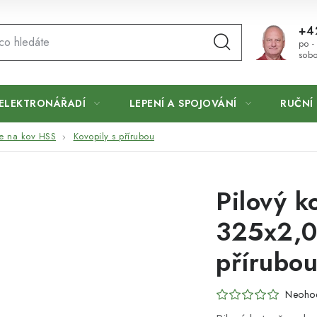
+4
po -
sobo
ELEKTRONÁŘADÍ
LEPENÍ A SPOJOVÁNÍ
RUČNÍ 
če na kov HSS
Kovopily s přírubou
Pilový k
325x2,0
přírubo
Neoho