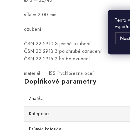
Ø d = 32/40
síla = 2,00 mm
Tento 
vyjadřu
ozubení:
Nas
ČSN 22 2910.3 jemné ozubení
ČSN 22 2913.3 polohrubé označení
ČSN 22 2916.3 hrubé ozubení
materiál = HSS (rychlořezná ocel)
Doplňkové parametry
Značka
Kategorie
Průměr kotouče