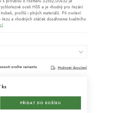
ov s přírubou o rozměru 325x2,00x32 je
rychlořezné oceli HSS a je vhodný pro řezání
trubek, profilů i plných materiálů. Při zvolení
do řezu a vhodných otáček dosáhneme kvalitního
cí
Možnosti doručení
 ks
PŘIDAT DO KOŠÍKU