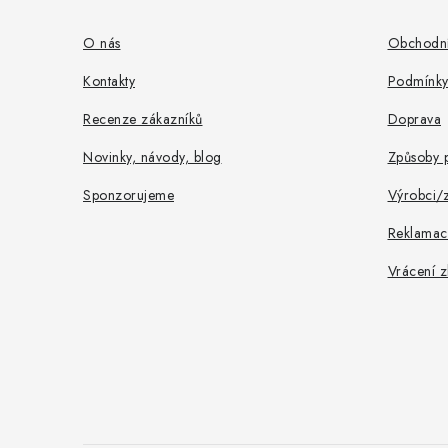
p
a
O nás
Obchodní
t
Kontakty
Podmínky
í
Recenze zákazníků
Doprava
Novinky, návody, blog
Způsoby p
Sponzorujeme
Výrobci/
Reklamac
Vrácení z