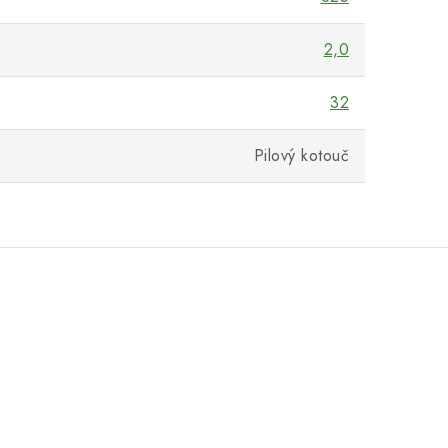
2,0
32
Pilový kotouč