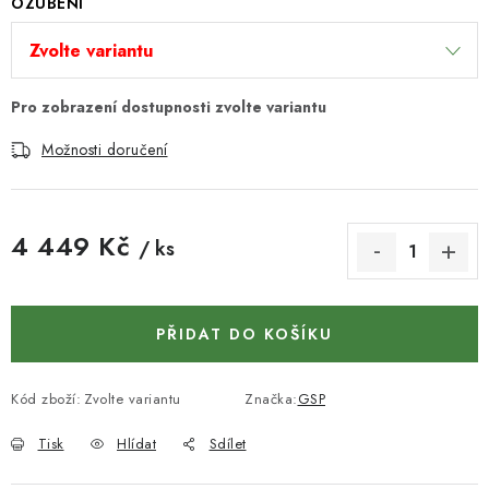
KONTAKTY
OZUBENÍ
DÁRKOVÉ POUKAZY
STROJE DO DÍLNY
Možnosti doručení
NÁSTROJE PRO STOLAŘE
NÁSTROJE PRO OPRACOVÁNÍ KOVU
4 449 Kč
/ ks
Měrná cena:
NÁSTROJE PRO ŘEZÁNÍ DŘEVA
PŘIDAT DO KOŠÍKU
NÁSTROJE PRO FRÉZOVÁNÍ
NÁSTROJE PRO ŘEZÁNÍ KOVU
Kód zboží:
Zvolte variantu
Značka:
GSP
Tisk
Hlídat
Sdílet
POTŘEBUJI DOBRÝ STROJ