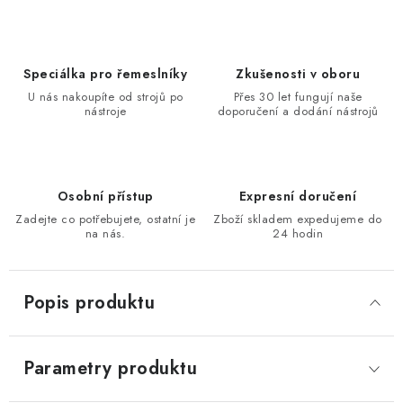
KONTAKTY
Moje objednávka
Speciálka pro řemeslníky
Zkušenosti v oboru
U nás nakoupíte od strojů po
Přes 30 let fungují naše
nástroje
doporučení a dodání nástrojů
Osobní přístup
Expresní doručení
Zadejte co potřebujete, ostatní je
Zboží skladem expedujeme do
na nás.
24 hodin
Popis produktu
Parametry produktu