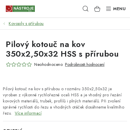
Přejít
Hledat
NÁKUPNÍ
na
obsah
KOŠÍK
Kovopily s přírubou
NÁSTROJE
AKCE
Pilový kotouč na kov
350x2,50x32 HSS s přírubou
BRUSIVO
Neohodnoceno
Podrobnosti hodnocení
ELEKTRONÁŘADÍ
LEPENÍ A SPOJOVÁNÍ
Pilový kotouč na kov s přírubou o rozměru 350x2,50x32 je
vyroben z výkonné rychlořezné oceli HSS a je vhodný pro řezání
RUČNÍ NÁŘADÍ, PŘÍPRAVKY
kovových materiálů, trubek, profilů i plných materiálů. Při zvolení
správné rychlosti do řezu a vhodných otáček dosáhneme kvalitního
řezu.
Více informací
STROJE