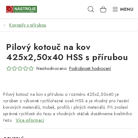
Přejít
Hledat
NÁKUPNÍ
na
obsah
KOŠÍK
Kovopily s přírubou
NÁSTROJE
AKCE
Pilový kotouč na kov
425x2,50x40 HSS s přírubou
BRUSIVO
Neohodnoceno
Podrobnosti hodnocení
ELEKTRONÁŘADÍ
LEPENÍ A SPOJOVÁNÍ
Pilový kotouč na kov s přírubou o rozměru 425x2,50x40 je
vyroben z výkonné rychlořezné oceli HSS a je vhodný pro řezání
RUČNÍ NÁŘADÍ, PŘÍPRAVKY
kovových materiálů, trubek, profilů i plných materiálů. Při zvolení
správné rychlosti do řezu a vhodných otáček dosáhneme kvalitního
řezu.
Více informací
STROJE