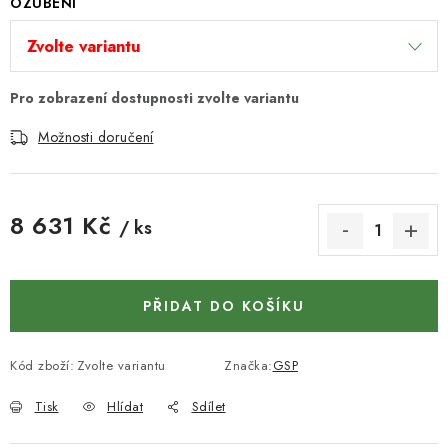
KONTAKTY
OZUBENÍ
DÁRKOVÉ POUKAZY
STROJE DO DÍLNY
Možnosti doručení
NÁSTROJE PRO STOLAŘE
NÁSTROJE PRO OPRACOVÁNÍ KOVU
8 631 Kč
/ ks
Měrná cena:
NÁSTROJE PRO ŘEZÁNÍ DŘEVA
PŘIDAT DO KOŠÍKU
NÁSTROJE PRO FRÉZOVÁNÍ
NÁSTROJE PRO ŘEZÁNÍ KOVU
Kód zboží:
Zvolte variantu
Značka:
GSP
Tisk
Hlídat
Sdílet
POTŘEBUJI DOBRÝ STROJ