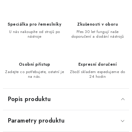
KONTAKTY
Moje objednávka
Speciálka pro řemeslníky
Zkušenosti v oboru
U nás nakoupíte od strojů po
Přes 30 let fungují naše
nástroje
doporučení a dodání nástrojů
Osobní přístup
Expresní doručení
Zadejte co potřebujete, ostatní je
Zboží skladem expedujeme do
na nás.
24 hodin
Popis produktu
Parametry produktu