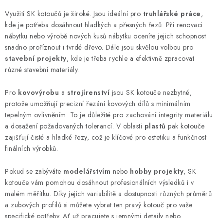
KONTAKTY
Využití SK kotoučů je široké. Jsou ideální pro
truhlářské práce
,
kde je potřeba dosáhnout hladkých a přesných řezů. Při renovaci
nábytku nebo výrobě nových kusů nábytku oceníte jejich schopnost
Moje objednávka
snadno proříznout i tvrdé dřevo. Dále jsou skvělou volbou pro
stavební projekty
, kde je třeba rychle a efektivně zpracovat
různé stavební materiály.
Pro
kovovýrobu
a
strojírenství
jsou SK kotouče nezbytné,
protože umožňují precizní řezání kovových dílů s minimálním
tepelným ovlivněním. To je důležité pro zachování integrity materiálu
a dosažení požadovaných tolerancí. V oblasti
plastů
pak kotouče
zajišťují čisté a hladké řezy, což je klíčové pro estetiku a funkčnost
finálních výrobků.
Pokud se zabýváte
modelářstvím
nebo
hobby projekty
, SK
kotouče vám pomohou dosáhnout profesionálních výsledků i v
malém měřítku. Díky jejich variabilitě a dostupnosti různých průměrů
a zubových profilů si můžete vybrat ten pravý kotouč pro vaše
specifické potřeby. Ať už pracujete s jemnými detaily nebo