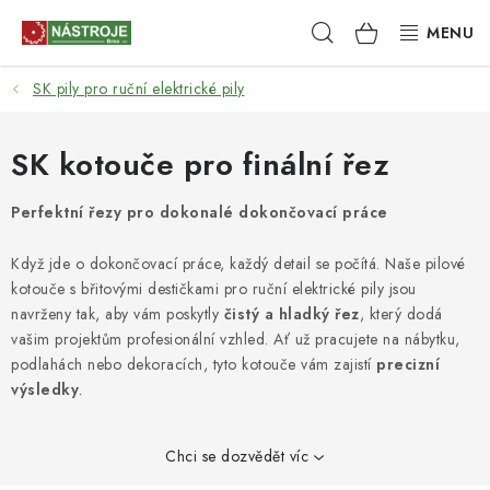
Přejít
Hledat
NÁKUPNÍ
na
obsah
KOŠÍK
SK pily pro ruční elektrické pily
NÁSTROJE
AKCE
SK kotouče pro finální řez
BRUSIVO
Perfektní řezy pro dokonalé dokončovací práce
Když jde o dokončovací práce, každý detail se počítá. Naše pilové
ELEKTRONÁŘADÍ
kotouče s břitovými destičkami pro ruční elektrické pily jsou
navrženy tak, aby vám poskytly
čistý a hladký řez
, který dodá
LEPENÍ A SPOJOVÁNÍ
vašim projektům profesionální vzhled. Ať už pracujete na nábytku,
podlahách nebo dekoracích, tyto kotouče vám zajistí
precizní
RUČNÍ NÁŘADÍ, PŘÍPRAVKY
výsledky
.
STROJE
Chci se dozvědět víc