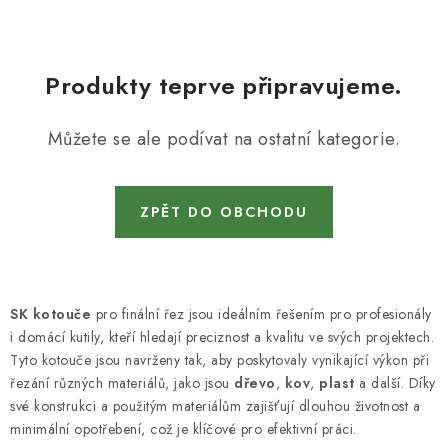
KONTAKTY
DÁRKOVÉ POUKAZY
Produkty teprve připravujeme.
STROJE DO DÍLNY
Můžete se ale podívat na ostatní kategorie.
NÁSTROJE PRO STOLAŘE
NÁSTROJE PRO OPRACOVÁNÍ KOVU
ZPĚT DO OBCHODU
NÁSTROJE PRO ŘEZÁNÍ DŘEVA
NÁSTROJE PRO FRÉZOVÁNÍ
SK kotouče
pro finální řez jsou ideálním řešením pro profesionály
i domácí kutily, kteří hledají preciznost a kvalitu ve svých projektech.
Tyto kotouče jsou navrženy tak, aby poskytovaly vynikající výkon při
NÁSTROJE PRO ŘEZÁNÍ KOVU
řezání různých materiálů, jako jsou
dřevo
,
kov
,
plast
a další. Díky
své konstrukci a použitým materiálům zajišťují dlouhou životnost a
POTŘEBUJI DOBRÝ STROJ
minimální opotřebení, což je klíčové pro efektivní práci.