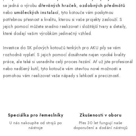
se jedná o výrobu
dřevěných hraček
,
ozdobných předmětů
nebo
uměleckých instalací
, tyto kotouče vám poskytnou
potřebnou přesnost a kvalitu, kterou si vaše projekty zaslouží. S
jejich pomocí můžete snadno realizovat i složitější tvary a detaily,
které dodají vašim výrobkům jedinečný vzhled.
Investice do SK pilových kotoučů tenkých pro AKU pily se vám
rozhodně vyplatí. S jejich pomocí dosáhnete nejen vysoké kvality
práce, ale také si usnadníte celý proces řezání. Ať už jste profesionál
nebo nadšený kutil, tyto kotouče vám otevřou nové možnosti a
pomohou vám realizovat vaše nápady s lehkostí a precizností.
Speciálka pro řemeslníky
Zkušenosti v oboru
U nás nakoupíte od strojů po
Přes 30 let fungují naše
nástroje
doporučení a dodání nástrojů