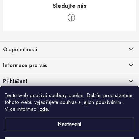
Z
á
O společnosti
p
a
O nás
Informace pro vás
t
Kontakty
í
Obchodní podmínky
Přihlášení
Recenze zákazníků
Podmínky ochrany osobních údajů
E-mail
Tento web používá soubory cookie. Dalším procházením
Přijímáme online platby
Novinky, návody, blog
Doprava
tohoto webu vyjadřujete souhlas s jejich používáním..
Sponzorujeme
Více informací
zde
.
Způsoby platby
Copyright 2026
www.nastrojebrno.cz
. Všechna práva vyhrazena.
Heslo
Vytvořil Shoptet
Nastavení
Výrobci/značky
Nastavil tým EshopyUmíme.cz
Reklamace