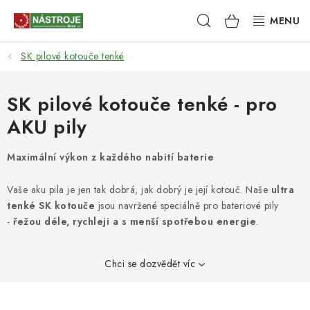
Přejít
Hledat
NÁKUPNÍ
na
obsah
KOŠÍK
SK pilové kotouče tenké
NÁSTROJE
AKCE
SK pilové kotouče tenké - pro
AKU pily
BRUSIVO
Maximální výkon z každého nabití baterie
ELEKTRONÁŘADÍ
Vaše aku pila je jen tak dobrá, jak dobrý je její kotouč. Naše
ultra
LEPENÍ A SPOJOVÁNÍ
tenké SK kotouče
jsou navržené speciálně pro bateriové pily
-
řežou déle, rychleji a s menší spotřebou energie
.
RUČNÍ NÁŘADÍ, PŘÍPRAVKY
Chci se dozvědět víc
STROJE