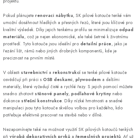
projektů.
í
p
Pokud plánujete
renovaci nábytku
, SK pilové kotouče tenké vám
r
umožní dosáhnout hladkých a přesných řezů, které jsou klíčové pro
v
kvalitní výsledek. Díky jejich tenkému profilu se minimalizuje
odpad
k
materiálu
, což je nejen ekonomické, ale také šetrné k životnímu
y
prostředí. Tyto kotouče jsou ideální pro
detailní práce
, jako je
řezání lišt, rámů nebo jiných drobných komponentů, kde je
v
preciznost na prvním místě.
ý
p
V oblasti
stavebnictví
a
rekonstrukcí
se tenké pilové kotouče
i
osvědčují při práci s
OSB deskami
,
plywoodem
a dalšími
s
materiály, které vyžadují čisté a rychlé řezy. S jejich pomocí můžete
u
snadno zhotovit
stěnové panely
,
podlahové krytiny
nebo
dokonce
střešní konstrukce
. Díky nízké hmotnosti a snadné
manipulaci jsou tyto kotouče skvělou volbou pro každého, kdo
potřebuje efektivně pracovat na stavbě nebo v dílně.
Nezapomínejte také na možnost využití SK pilových kotoučů tenkých
při
výrobě dekorativních prvků
a
řemeslných projektů
. Ať už