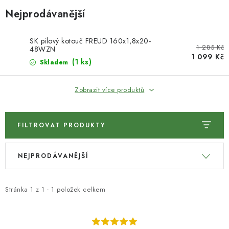
KONTAKTY
Nejprodávanější
DÁRKOVÉ POUKAZY
SK pilový kotouč FREUD 160x1,8x20-
1 285 Kč
48WZN
STROJE DO DÍLNY
1 099 Kč
(1 ks)
Skladem
NÁSTROJE PRO STOLAŘE
Zobrazit více produktů
NÁSTROJE PRO OPRACOVÁNÍ KOVU
FILTROVAT PRODUKTY
NÁSTROJE PRO ŘEZÁNÍ DŘEVA
V
Ř
NEJPRODÁVANĚJŠÍ
ý
a
NÁSTROJE PRO FRÉZOVÁNÍ
p
z
NÁSTROJE PRO ŘEZÁNÍ KOVU
i
e
Stránka
1
z
1
-
1
položek celkem
s
n
POTŘEBUJI DOBRÝ STROJ
p
í