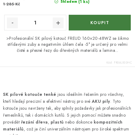
(1 ks)
Skladem
1 285 Kč
>Profesionální SK pilový kotouč FREUD 160×20-48WZ se šikmo
střídavými zuby a negativním úhlem čela -5° je určený pro velmi
čisté a přesné řezy do dřevěných materiálů a lamina...
Kód:
FR06L003HC
O
v
SK pilové kotouče tenké
jsou ideálním řešením pro všechny,
l
kteří hledají precizní a efektivní nástroj pro své
AKU pily
. Tyto
á
kotouče jsou navrženy tak, aby splnily požadavky jak profesionálních
d
řemeslníků, tak i domácích kutilů. S jejich pomocí můžete snadno
provádět
řezání dřeva
,
plastů
nebo dokonce
kompozitních
a
materiálů
, což je činí univerzálním nástrojem pro široké spektrum
c