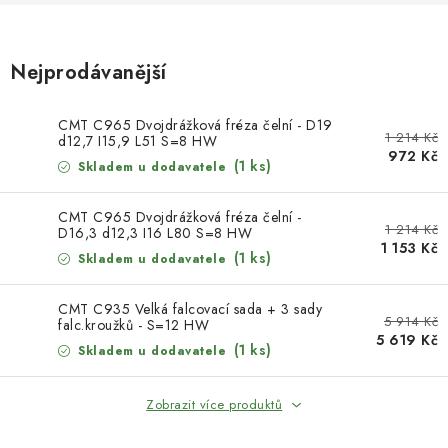
KONTAKTY
DÁRKOVÉ POUKAZY
Nejprodávanější
STROJE DO DÍLNY
CMT C965 Dvojdrážková fréza čelní - D19
1 214 Kč
d12,7 I15,9 L51 S=8 HW
972 Kč
NÁSTROJE PRO STOLAŘE
(1 ks)
Skladem u dodavatele
NÁSTROJE PRO OPRACOVÁNÍ KOVU
CMT C965 Dvojdrážková fréza čelní -
1 214 Kč
D16,3 d12,3 I16 L80 S=8 HW
1 153 Kč
(1 ks)
Skladem u dodavatele
NÁSTROJE PRO ŘEZÁNÍ DŘEVA
CMT C935 Velká falcovací sada + 3 sady
NÁSTROJE PRO FRÉZOVÁNÍ
5 914 Kč
falc.kroužků - S=12 HW
5 619 Kč
(1 ks)
Skladem u dodavatele
NÁSTROJE PRO ŘEZÁNÍ KOVU
Zobrazit více produktů
POTŘEBUJI DOBRÝ STROJ