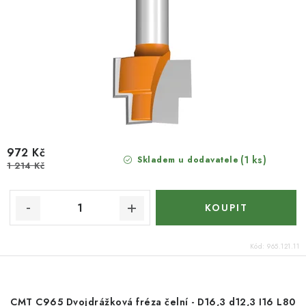
972 Kč
(1 ks)
Skladem u dodavatele
1 214 Kč
Kód:
965.121.11
CMT C965 Dvojdrážková fréza čelní - D16,3 d12,3 I16 L80