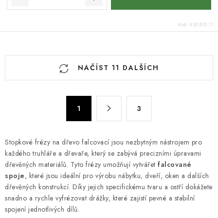
Kód:
935.851.11
O
NAČÍST 11 DALŠÍCH
v
l
á
S
d
1
3
t
a
r
c
á
Stopkové frézy na dřevo falcovací jsou nezbytným nástrojem pro
n
í
každého truhláře a dřevaře, který se zabývá precizními úpravami
k
p
dřevěných materiálů. Tyto frézy umožňují vytvářet
falcované
o
r
spoje
, které jsou ideální pro výrobu nábytku, dveří, oken a dalších
v
v
dřevěných konstrukcí. Díky jejich specifickému tvaru a ostří dokážete
á
k
snadno a rychle vyfrézovat drážky, které zajistí pevné a stabilní
n
spojení jednotlivých dílů.
y
í