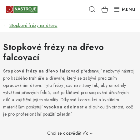
Přejít
Hledat
NÁKUPNÍ
na
obsah
KOŠÍK
Stopkové frézy na dřevo
NÁSTROJE
AKCE
Stopkové frézy na dřevo
falcovací
BRUSIVO
Stopkové frézy na dřevo falcovací
představují nezbytný nástroj
ELEKTRONÁŘADÍ
pro každého truhláře a dřevaře, který se zabývá precizním
opracováním dřeva. Tyto frézy jsou navrženy tak, aby umožnily
LEPENÍ A SPOJOVÁNÍ
vytváření přesných falců, což je klíčové pro spojování dřevěných
dílů a zajištění jejich stability. Díky své konstrukci a kvalitním
materiálům poskytují
vysokou odolnost
a dlouhou životnost, což
RUČNÍ NÁŘADÍ, PŘÍPRAVKY
je pro profesionální použití zásadní.
STROJE
Chci se dozvědět víc