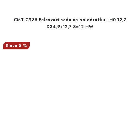
CMT C935 Falcovací sada na polodrážku - H0-12,7
D34,9x12,7 S=12 HW
5 %