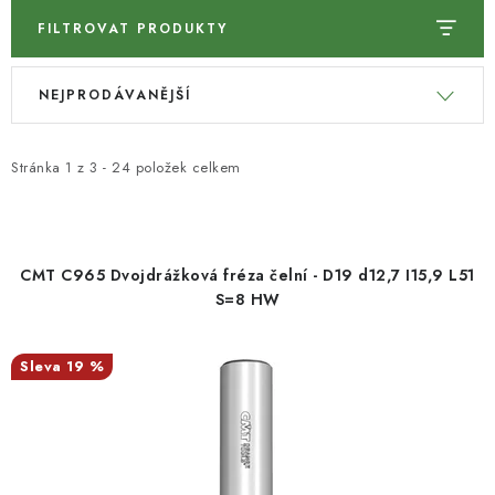
KONTAKTY
FILTROVAT PRODUKTY
V
Ř
Moje objednávka
NEJPRODÁVANĚJŠÍ
ý
a
p
z
i
e
Stránka
1
z
3
-
24
položek celkem
s
n
p
í
r
p
CMT C965 Dvojdrážková fréza čelní - D19 d12,7 I15,9 L51
o
r
S=8 HW
d
o
u
d
19 %
k
u
t
k
ů
t
ů