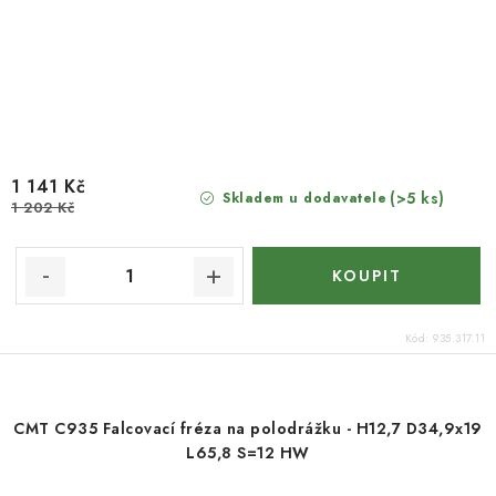
1 141 Kč
(>5 ks)
Skladem u dodavatele
1 202 Kč
Kód:
935.317.11
CMT C935 Falcovací fréza na polodrážku - H12,7 D34,9x19
L65,8 S=12 HW