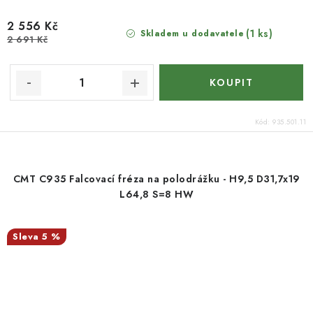
2 556 Kč
(1 ks)
Skladem u dodavatele
2 691 Kč
Kód:
935.501.11
CMT C935 Falcovací fréza na polodrážku - H9,5 D31,7x19
L64,8 S=8 HW
5 %