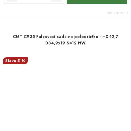
Kód:
935.990.11
CMT C935 Falcovací sada na polodrážku - H0-12,7
D34,9x19 S=12 HW
5 %