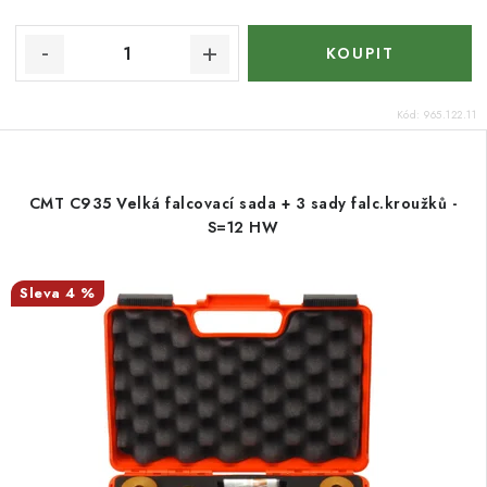
Kód:
965.122.11
CMT C935 Velká falcovací sada + 3 sady falc.kroužků -
S=12 HW
4 %