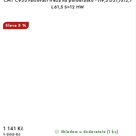
CMT C935 Falcovací fréza na polodrážku - H9,5 D31,7x12,7
L61,5 S=12 HW
5 %
1 141 Kč
(1 ks)
Skladem u dodavatele
1 202 Kč