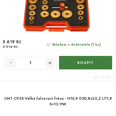
5 619 Kč
(1 ks)
Skladem u dodavatele
5 914 Kč
Kód:
935.503.11
CMT C935 Velká falcovací fréza - H15,9 D50,8x22,2 L77,8
S=12 HW