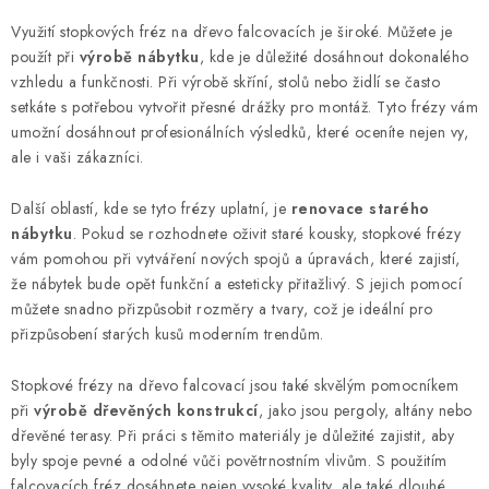
v
Využití stopkových fréz na dřevo falcovacích je široké. Můžete je
ý
použít při
výrobě nábytku
, kde je důležité dosáhnout dokonalého
p
vzhledu a funkčnosti. Při výrobě skříní, stolů nebo židlí se často
i
setkáte s potřebou vytvořit přesné drážky pro montáž. Tyto frézy vám
s
umožní dosáhnout profesionálních výsledků, které oceníte nejen vy,
u
ale i vaši zákazníci.
Další oblastí, kde se tyto frézy uplatní, je
renovace starého
nábytku
. Pokud se rozhodnete oživit staré kousky, stopkové frézy
vám pomohou při vytváření nových spojů a úpravách, které zajistí,
že nábytek bude opět funkční a esteticky přitažlivý. S jejich pomocí
můžete snadno přizpůsobit rozměry a tvary, což je ideální pro
přizpůsobení starých kusů moderním trendům.
Stopkové frézy na dřevo falcovací jsou také skvělým pomocníkem
při
výrobě dřevěných konstrukcí
, jako jsou pergoly, altány nebo
dřevěné terasy. Při práci s těmito materiály je důležité zajistit, aby
byly spoje pevné a odolné vůči povětrnostním vlivům. S použitím
falcovacích fréz dosáhnete nejen vysoké kvality, ale také dlouhé