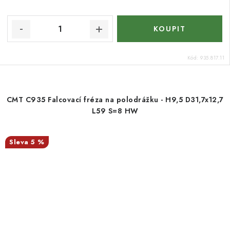
Kód:
935.817.11
CMT C935 Falcovací fréza na polodrážku - H9,5 D31,7x12,7
L59 S=8 HW
5 %