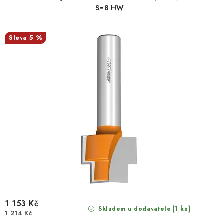
S=8 HW
5 %
1 153 Kč
(1 ks)
Skladem u dodavatele
1 214 Kč