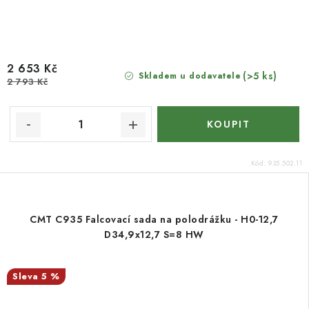
2 653 Kč
(>5 ks)
Skladem u dodavatele
2 793 Kč
Kód:
935.502.11
CMT C935 Falcovací sada na polodrážku - H0-12,7
D34,9x12,7 S=8 HW
5 %