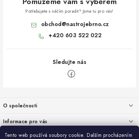
Pomůžeme vám s výběrem
KONTAKTY
Potřebujete s něčím poradit? Jsme tu pro vás!
obchod
@
nastrojebrno.cz
Moje objednávka
+420 603 522 022
Z
á
O společnosti
p
a
O nás
Informace pro vás
t
Kontakty
í
Obchodní podmínky
Tento web používá soubory cookie. Dalším procházením
Přihlášení