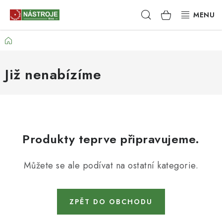
Přejít
Hledat
NÁKUPNÍ
na
obsah
KOŠÍK
Domů
NÁSTROJE
AKCE
Již nenabízíme
BRUSIVO
ELEKTRONÁŘADÍ
Produkty teprve připravujeme.
LEPENÍ A SPOJOVÁNÍ
Můžete se ale podívat na ostatní kategorie.
RUČNÍ NÁŘADÍ, PŘÍPRAVKY
STROJE
ZPĚT DO OBCHODU