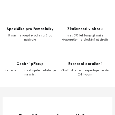
KONTAKTY
DÁRKOVÉ POUKAZY
STROJE DO DÍLNY
Speciálka pro řemeslníky
Zkušenosti v oboru
U nás nakoupíte od strojů po
Přes 30 let fungují naše
nástroje
doporučení a dodání nástrojů
NÁSTROJE PRO STOLAŘE
NÁSTROJE PRO OPRACOVÁNÍ KOVU
Osobní přístup
Expresní doručení
NÁSTROJE PRO ŘEZÁNÍ DŘEVA
Zadejte co potřebujete, ostatní je
Zboží skladem expedujeme do
na nás.
24 hodin
NÁSTROJE PRO FRÉZOVÁNÍ
NÁSTROJE PRO ŘEZÁNÍ KOVU
POTŘEBUJI DOBRÝ STROJ