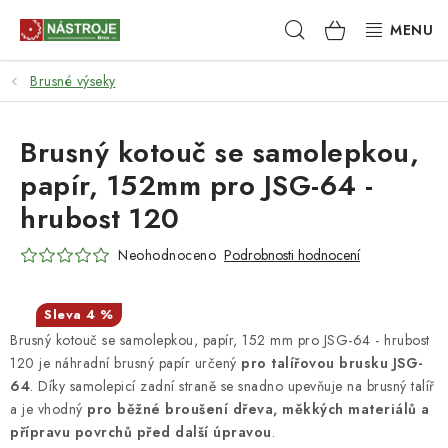
Přejít
Hledat
NÁKUPNÍ
na
obsah
KOŠÍK
Brusné výseky
NÁSTROJE
AKCE
Brusný kotouč se samolepkou,
papír, 152mm pro JSG-64 -
BRUSIVO
hrubost 120
ELEKTRONÁŘADÍ
Neohodnoceno
Podrobnosti hodnocení
LEPENÍ A SPOJOVÁNÍ
4 %
Brusný kotouč se samolepkou, papír, 152 mm pro JSG-64 - hrubost
RUČNÍ NÁŘADÍ, PŘÍPRAVKY
120 je náhradní brusný papír určený
pro talířovou brusku
JSG-
64
. Díky samolepicí zadní straně se snadno upevňuje na brusný talíř
STROJE
a je vhodný
pro běžné broušení dřeva, měkkých materiálů a
přípravu povrchů před další úpravou
.