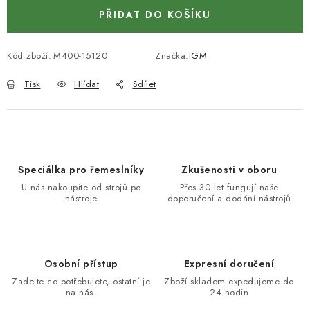
KONTAKTY
PŘIDAT DO KOŠÍKU
Moje objednávka
Kód zboží:
M400-15120
Značka:
IGM
Tisk
Hlídat
Sdílet
Speciálka pro řemeslníky
Zkušenosti v oboru
U nás nakoupíte od strojů po
Přes 30 let fungují naše
nástroje
doporučení a dodání nástrojů
Osobní přístup
Expresní doručení
Zadejte co potřebujete, ostatní je
Zboží skladem expedujeme do
na nás.
24 hodin