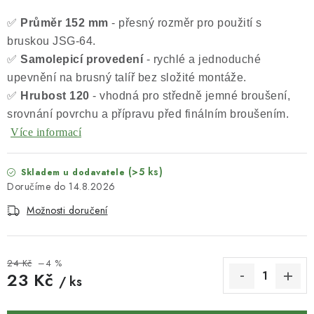
KONTAKTY
✅
Průměr 152 mm
- přesný rozměr pro použití s
DÁRKOVÉ POUKAZY
bruskou JSG-64.
✅
Samolepicí provedení
- rychlé a jednoduché
STROJE DO DÍLNY
upevnění na brusný talíř bez složité montáže.
✅
Hrubost 120
- vhodná pro středně jemné broušení,
NÁSTROJE PRO STOLAŘE
srovnání povrchu a přípravu před finálním broušením.
Více informací
NÁSTROJE PRO OPRACOVÁNÍ KOVU
(>5 ks)
Skladem u dodavatele
NÁSTROJE PRO ŘEZÁNÍ DŘEVA
14.8.2026
Možnosti doručení
NÁSTROJE PRO FRÉZOVÁNÍ
NÁSTROJE PRO ŘEZÁNÍ KOVU
24 Kč
–4 %
23 Kč
/ ks
POTŘEBUJI DOBRÝ STROJ
Měrná cena: