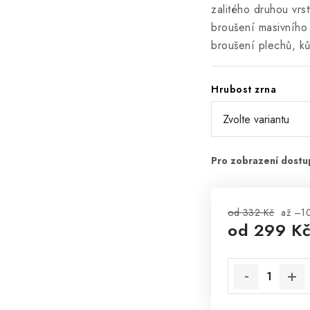
zalitého druhou vrs
broušení masivního
broušení plechů, ků
Hrubost zrna
od 332 Kč
až –1
od
299 K
Měrná cena: