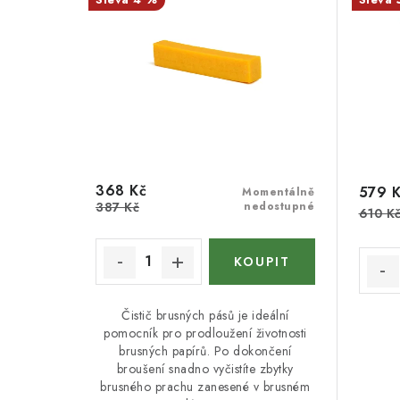
368 Kč
579 
Momentálně
387 Kč
nedostupné
610 K
Čistič brusných pásů je ideální
pomocník pro prodloužení životnosti
brusných papírů. Po dokončení
broušení snadno vyčistíte zbytky
brusného prachu zanesené v brusném