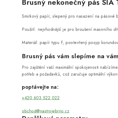
Brusný nekonečný pás SIA
Smirkový papír, slepený pro nasazení na pásové 
Použití: nejvhodnější je pro broušení masivního dř
Materiál: papír typu F, pootevřený posyp korundové
Brusný pás vám slepíme na vá
Pro zajištění vaší maximální spokojenosti nabízí
potřeb a požadavků, což zaručuje optimální výkon 
poptávejte na:
+420 603 522 022
obchod@nastrojebrno.cz