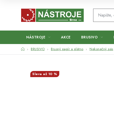
Přejít
na
obsah
NÁSTROJE
AKCE
BRUSIVO
Domů
BRUSIVO
Brusný papír a plátno
Nekonečný pás
až 10 %