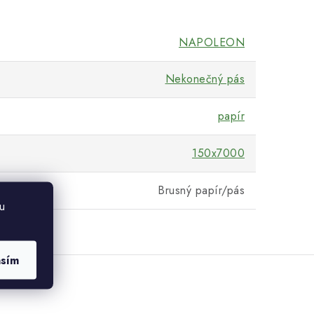
NAPOLEON
Nekonečný pás
papír
150x7000
Brusný papír/pás
u
asím