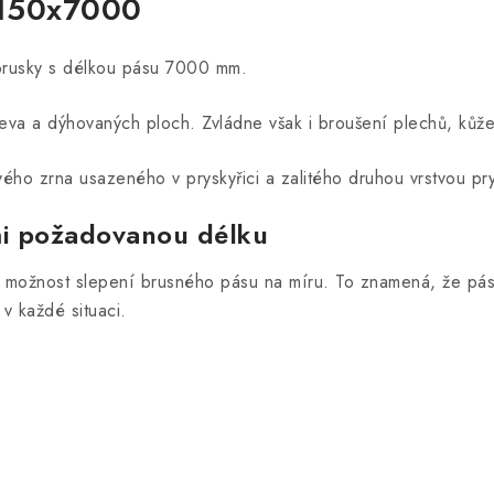
 150x7000
brusky s délkou pásu 7000 mm.
eva a dýhovaných ploch. Zvládne však i broušení plechů, kůže.
ho zrna usazeného v pryskyřici a zalitého druhou vrstvou prys
mi požadovanou délku
me možnost slepení brusného pásu na míru. To znamená, že pás
v každé situaci.