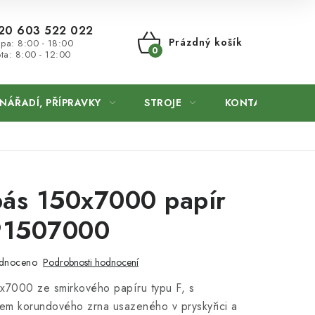
20 603 522 022
Prázdný košík
 pa: 8:00 - 18:00
ta: 8:00 - 12:00
NÁKUPNÍ
KOŠÍK
NÁŘADÍ, PŘÍPRAVKY
STROJE
KONTAKTY
pás 150x7000 papír
91507000
dnoceno
Podrobnosti hodnocení
x7000 ze smirkového papíru typu F, s
m korundového zrna usazeného v pryskyřici a