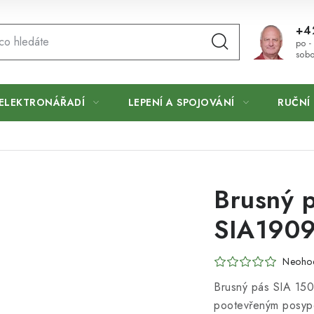
+4
po -
sobo
ELEKTRONÁŘADÍ
LEPENÍ A SPOJOVÁNÍ
RUČNÍ 
Brusný 
SIA190
Neoho
Brusný pás SIA 150
pootevřeným posype