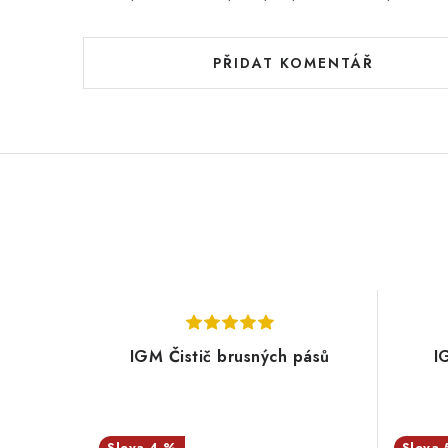
PŘIDAT KOMENTÁŘ
IGM Čistič brusných pásů
I
4 %