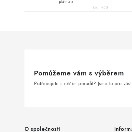
plátnu a...
Kód:
MCBP
Pomůžeme vám s výběrem
Potřebujete s něčím poradit? Jsme tu pro vás!
Z
á
O společnosti
Inform