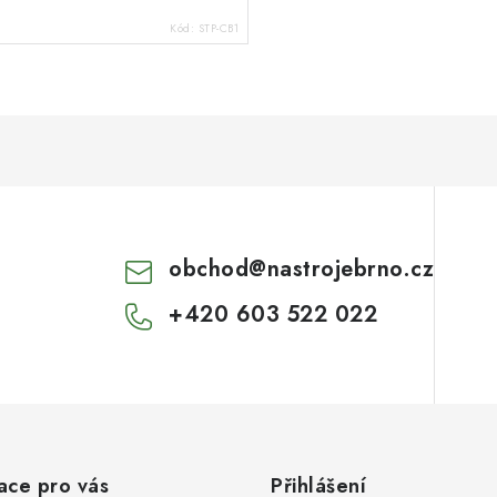
Kód:
STP-CB1
obchod
@
nastrojebrno.cz
+420 603 522 022
ace pro vás
Přihlášení