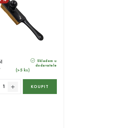
Skladem u
Kč
dodavatele
č
(>5 ks)