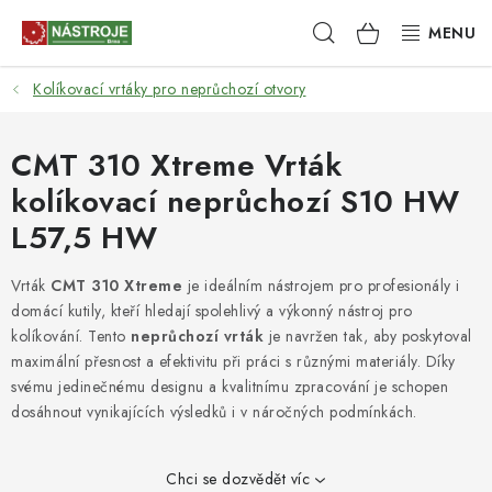
Přejít
Hledat
NÁKUPNÍ
na
obsah
KOŠÍK
Kolíkovací vrtáky pro neprůchozí otvory
NÁSTROJE
AKCE
CMT 310 Xtreme Vrták
kolíkovací neprůchozí S10 HW
BRUSIVO
L57,5 HW
ELEKTRONÁŘADÍ
Vrták
CMT 310 Xtreme
je ideálním nástrojem pro profesionály i
domácí kutily, kteří hledají spolehlivý a výkonný nástroj pro
LEPENÍ A SPOJOVÁNÍ
kolíkování. Tento
neprůchozí vrták
je navržen tak, aby poskytoval
maximální přesnost a efektivitu při práci s různými materiály. Díky
RUČNÍ NÁŘADÍ, PŘÍPRAVKY
svému jedinečnému designu a kvalitnímu zpracování je schopen
dosáhnout vynikajících výsledků i v náročných podmínkách.
STROJE
Chci se dozvědět víc