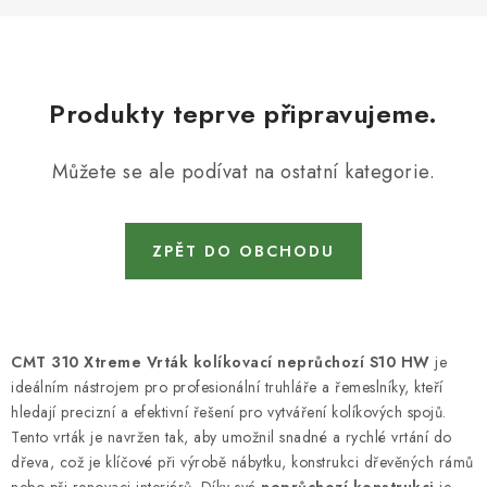
KONTAKTY
DÁRKOVÉ POUKAZY
Produkty teprve připravujeme.
STROJE DO DÍLNY
Můžete se ale podívat na ostatní kategorie.
NÁSTROJE PRO STOLAŘE
NÁSTROJE PRO OPRACOVÁNÍ KOVU
ZPĚT DO OBCHODU
NÁSTROJE PRO ŘEZÁNÍ DŘEVA
NÁSTROJE PRO FRÉZOVÁNÍ
CMT 310 Xtreme Vrták kolíkovací neprůchozí S10 HW
je
ideálním nástrojem pro profesionální truhláře a řemeslníky, kteří
NÁSTROJE PRO ŘEZÁNÍ KOVU
hledají precizní a efektivní řešení pro vytváření kolíkových spojů.
Tento vrták je navržen tak, aby umožnil snadné a rychlé vrtání do
POTŘEBUJI DOBRÝ STROJ
dřeva, což je klíčové při výrobě nábytku, konstrukci dřevěných rámů