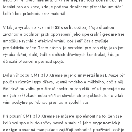
nebo při renovaci interiérů. Díky své
neprůchozí konstrukci
je
KONTAKTY
ideální pro aplikace, kde je potřeba dosáhnout přesného umístění
kolíků bez průchodu skrz materiál.
Moje objednávka
Vrták je vyroben z kvalitní
HSS oceli
, což zajišťuje dlouhou
životnost a odolnost proti opotřebení. Jeho
speciální geometrie
umožňuje rychlé a efektivní vrtání, což šetří čas a zvyšuje
produktivitu práce. Tento nástroj je perfektní pro projekty, jako jsou
výroba skříní, stolů, židlí a dalších dřevěných konstrukcí, kde je
důležitá přesnost a pevnost spojů.
Další výhodou CMT 310 Xtreme je jeho
univerzálnost
. Může být
použit s různými typy dřeva, včetně tvrdého a měkkého, což z něj
činí skvělou volbu pro široké spektrum projektů. Ať už pracujete na
malých zakázkách nebo větších stavebních projektech, tento vrták
vám poskytne potřebnou přesnost a spolehlivost.
Při použití CMT 310 Xtreme se můžete spolehnout na to, že vaše
kolíkové spoje budou vždy pevné a stabilní. Jeho
ergonomický
design
a snadná manipulace zajišťují pohodlné používání, což je