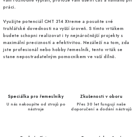
vám rozhodně vyplatí, protože vám ušetří čas a námahu při
práci.
Využijte potenciál
CMT 314 Xtreme
a posuňte své
truhlářské dovednosti na vyšší úroveň. S tímto vrtákem
budete schopni realizovat i ty nejnáročnější projekty s
maximální precizností a efektivitou. Nezáleží na tom, zda
jste profesionál nebo hobby řemeslník, tento vrták se
stane nepostradatelným pomocníkem ve vaší dílně.
Speciálka pro řemeslníky
Zkušenosti v oboru
U nás nakoupíte od strojů po
Přes 30 let fungují naše
nástroje
doporučení a dodání nástrojů