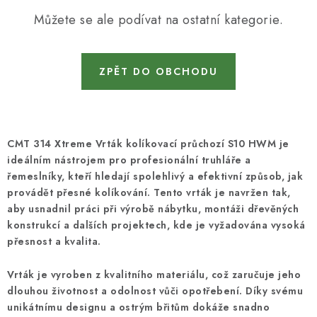
KONTAKTY
Můžete se ale podívat na ostatní kategorie.
DÁRKOVÉ POUKAZY
ZPĚT DO OBCHODU
STROJE DO DÍLNY
NÁSTROJE PRO STOLAŘE
CMT 314 Xtreme Vrták kolíkovací průchozí S10 HWM je
NÁSTROJE PRO OPRACOVÁNÍ KOVU
ideálním nástrojem pro profesionální truhláře a
řemeslníky, kteří hledají spolehlivý a efektivní způsob, jak
NÁSTROJE PRO ŘEZÁNÍ DŘEVA
provádět přesné kolíkování. Tento vrták je navržen tak,
aby usnadnil práci při výrobě nábytku, montáži dřevěných
NÁSTROJE PRO FRÉZOVÁNÍ
konstrukcí a dalších projektech, kde je vyžadována vysoká
přesnost a kvalita.
NÁSTROJE PRO ŘEZÁNÍ KOVU
Vrták je vyroben z kvalitního materiálu, což zaručuje jeho
dlouhou životnost a odolnost vůči opotřebení. Díky svému
POTŘEBUJI DOBRÝ STROJ
unikátnímu designu a ostrým břitům dokáže snadno