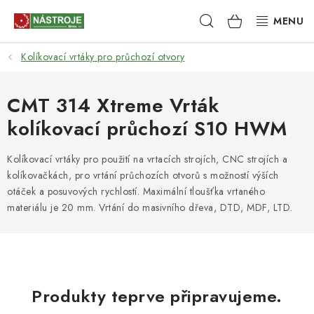
Přejít
Hledat
NÁKUPNÍ
na
obsah
KOŠÍK
Kolíkovací vrtáky pro průchozí otvory
NÁSTROJE
AKCE
CMT 314 Xtreme Vrták
kolíkovací průchozí S10 HWM
BRUSIVO
Kolíkovací vrtáky pro použití na vrtacích strojích, CNC strojích a
ELEKTRONÁŘADÍ
kolíkovačkách, pro vrtání průchozích otvorů s možností výších
otáček a posuvových rychlostí. Maximální tloušťka vrtaného
LEPENÍ A SPOJOVÁNÍ
materiálu je 20 mm. Vrtání do masivního dřeva, DTD, MDF, LTD.
RUČNÍ NÁŘADÍ, PŘÍPRAVKY
STROJE
Produkty teprve připravujeme.