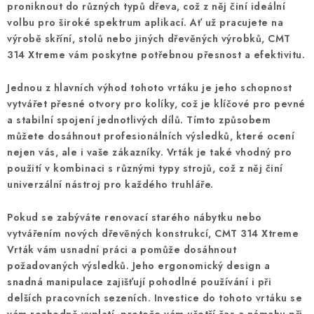
proniknout do různých typů dřeva, což z něj činí ideální
KONTAKTY
volbu pro široké spektrum aplikací. Ať už pracujete na
výrobě skříní, stolů nebo jiných dřevěných výrobků,
CMT
314 Xtreme
Moje objednávka
vám poskytne potřebnou přesnost a efektivitu.
Jednou z hlavních výhod tohoto vrtáku je jeho schopnost
vytvářet přesné otvory pro kolíky, což je klíčové pro pevné
a stabilní spojení jednotlivých dílů. Tímto způsobem
můžete dosáhnout profesionálních výsledků, které ocení
nejen vás, ale i vaše zákazníky. Vrták je také vhodný pro
použití v kombinaci s různými typy strojů, což z něj činí
univerzální nástroj pro každého truhláře.
Pokud se zabýváte renovací starého nábytku nebo
vytvářením nových dřevěných konstrukcí,
CMT 314 Xtreme
Vrták
vám usnadní práci a pomůže dosáhnout
požadovaných výsledků. Jeho ergonomický design a
snadná manipulace zajišťují pohodlné používání i při
delších pracovních sezeních. Investice do tohoto vrtáku se