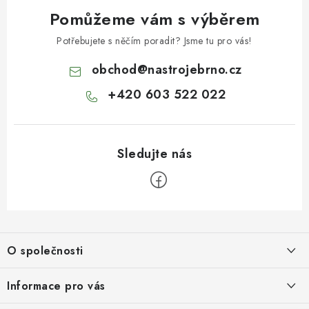
Pomůžeme vám s výběrem
Potřebujete s něčím poradit? Jsme tu pro vás!
obchod
@
nastrojebrno.cz
+420 603 522 022
Z
á
O společnosti
p
a
O nás
Informace pro vás
t
Kontakty