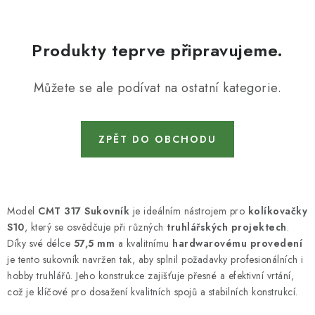
KONTAKTY
DÁRKOVÉ POUKAZY
Produkty teprve připravujeme.
STROJE DO DÍLNY
Můžete se ale podívat na ostatní kategorie.
NÁSTROJE PRO STOLAŘE
ZPĚT DO OBCHODU
NÁSTROJE PRO OPRACOVÁNÍ KOVU
NÁSTROJE PRO ŘEZÁNÍ DŘEVA
Model
CMT 317 Sukovník
je ideálním nástrojem pro
kolíkovačky
NÁSTROJE PRO FRÉZOVÁNÍ
S10
, který se osvědčuje při různých
truhlářských projektech
.
Díky své délce
57,5 mm
a kvalitnímu
hardwarovému provedení
NÁSTROJE PRO ŘEZÁNÍ KOVU
je tento sukovník navržen tak, aby splnil požadavky profesionálních i
hobby truhlářů. Jeho konstrukce zajišťuje přesné a efektivní vrtání,
což je klíčové pro dosažení kvalitních spojů a stabilních konstrukcí.
POTŘEBUJI DOBRÝ STROJ