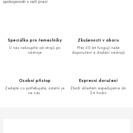
spokojenosti s vaší prací.
Speciálka pro řemeslníky
Zkušenosti v oboru
U nás nakoupíte od strojů po
Přes 30 let fungují naše
nástroje
doporučení a dodání nástrojů
Osobní přístup
Expresní doručení
Zadejte co potřebujete, ostatní je
Zboží skladem expedujeme do
na nás.
24 hodin