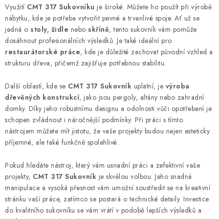
Využití
CMT 317 Sukovníku
je široké. Můžete ho použít při výrobě
KONTAKTY
nábytku, kde je potřeba vytvořit pevné a trvanlivé spoje. Ať už se
jedná o
stoly, židle
nebo
skříně
, tento sukovník vám pomůže
Moje objednávka
dosáhnout profesionálních výsledků. Je také ideální pro
restaurátorské práce
, kde je důležité zachovat původní vzhled a
strukturu dřeva, přičemž zajišťuje potřebnou stabilitu.
Další oblastí, kde se
CMT 317 Sukovník
uplatní, je
výroba
dřevěných konstrukcí
, jako jsou pergoly, altány nebo zahradní
domky. Díky jeho robustnímu designu a odolnosti vůči opotřebení je
schopen zvládnout i náročnější podmínky. Při práci s tímto
nástrojem můžete mít jistotu, že vaše projekty budou nejen esteticky
příjemné, ale také funkčně spolehlivé.
Pokud hledáte nástroj, který vám usnadní práci a zefektivní vaše
projekty,
CMT 317 Sukovník
je skvělou volbou. Jeho snadná
manipulace a vysoká přesnost vám umožní soustředit se na kreativní
stránku vaší práce, zatímco se postará o technické detaily. Investice
do kvalitního sukovníku se vám vrátí v podobě lepších výsledků a