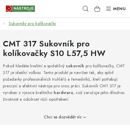
Přejít
Hledat
NÁKUPNÍ
na
obsah
KOŠÍK
Sukovníky pro kolíkovačky
NÁSTROJE
AKCE
CMT 317 Sukovník pro
kolíkovačky S10 L57,5 HW
BRUSIVO
Pokud hledáte kvalitní a spolehlivý
sukovník
pro kolíkovačky, CMT
ELEKTRONÁŘADÍ
317 je ideální volbou. Tento produkt je navržen tak, aby splnil
požadavky profesionálních truhlářů a řemeslníků, kteří potřebují
LEPENÍ A SPOJOVÁNÍ
precizní a efektivní nástroje pro svou práci. Sukovník CMT 317 je
vyroben z vysoce kvalitního
hardwaru
, což zaručuje jeho dlouhou
životnost a odolnost vůči opotřebení.
RUČNÍ NÁŘADÍ, PŘÍPRAVKY
STROJE
Chci se dozvědět víc