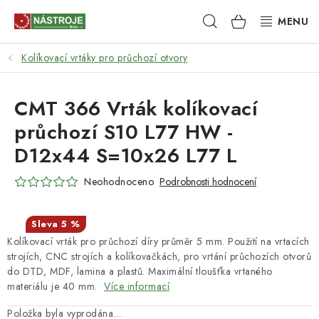
Přejít
Hledat
NÁKUPNÍ
na
obsah
KOŠÍK
Kolíkovací vrtáky pro průchozí otvory
NÁSTROJE
AKCE
CMT 366 Vrták kolíkovací
průchozí S10 L77 HW -
BRUSIVO
D12x44 S=10x26 L77 L
ELEKTRONÁŘADÍ
Neohodnoceno
Podrobnosti hodnocení
LEPENÍ A SPOJOVÁNÍ
5 %
Kolíkovací vrták pro průchozí díry průměr 5 mm. Použití na vrtacích
RUČNÍ NÁŘADÍ, PŘÍPRAVKY
strojích, CNC strojích a kolíkovačkách, pro vrtání průchozích otvorů
do DTD, MDF, lamina a plastů. Maximální tloušťka vrtaného
STROJE
materiálu je 40 mm.
Více informací
Položka byla vyprodána…