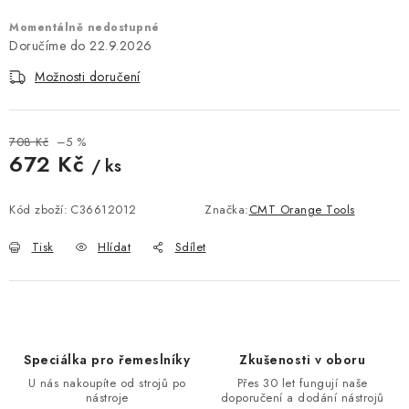
KONTAKTY
Momentálně nedostupné
22.9.2026
DÁRKOVÉ POUKAZY
Možnosti doručení
STROJE DO DÍLNY
708 Kč
–5 %
NÁSTROJE PRO STOLAŘE
672 Kč
/ ks
Měrná cena:
NÁSTROJE PRO OPRACOVÁNÍ KOVU
Kód zboží:
C36612012
Značka:
CMT Orange Tools
NÁSTROJE PRO ŘEZÁNÍ DŘEVA
Tisk
Hlídat
Sdílet
NÁSTROJE PRO FRÉZOVÁNÍ
NÁSTROJE PRO ŘEZÁNÍ KOVU
Speciálka pro řemeslníky
Zkušenosti v oboru
POTŘEBUJI DOBRÝ STROJ
U nás nakoupíte od strojů po
Přes 30 let fungují naše
nástroje
doporučení a dodání nástrojů