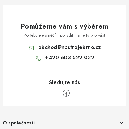
Pomůžeme vám s výběrem
Potřebujete s něčím poradit? Jsme tu pro vás!
obchod
@
nastrojebrno.cz
+420 603 522 022
Z
á
O společnosti
p