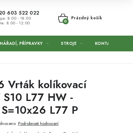
20 603 522 022
Prázdný košík
 pa: 8:00 - 18:00
ta: 8:00 - 12:00
NÁKUPNÍ
KOŠÍK
NÁŘADÍ, PŘÍPRAVKY
STROJE
KONTAKTY
 Vrták kolíkovací
í S10 L77 HW -
S=10x26 L77 P
dnoceno
Podrobnosti hodnocení