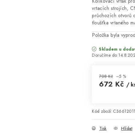
Kolíkovací vrták pr
vrtacích strojích, 
průchozích otvorů 
tloušťka vrtaného m
Položka byla vypr
Skladem u doda
14.8.20
708 Kč
–5 %
672 Kč
/ k
Měrná cena:
Kód zboží:
C3661201
Tisk
Hlídat