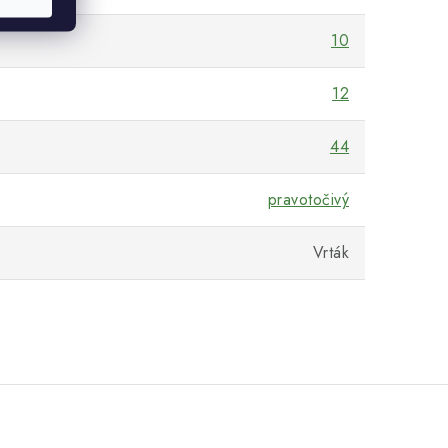
10
12
44
pravotočivý
Vrták