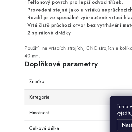
• Teflonový povrch pro lepší odvod třísek.
• Provedení stejné jako u vrtáků neprůchozích
• Rozdíl je ve speciálně vybroušené vrtací hla
• Vrtá čistě průchozí otvor bez vytrhávání mate
• 2 spirálové drážky.
Použití: na vrtacích strojích, CNC strojích a kolí
40 mm.
Doplňkové parametry
Značka
Kategorie
Tento 
Hmotnost
vyjadřu
Nas
Celková délka