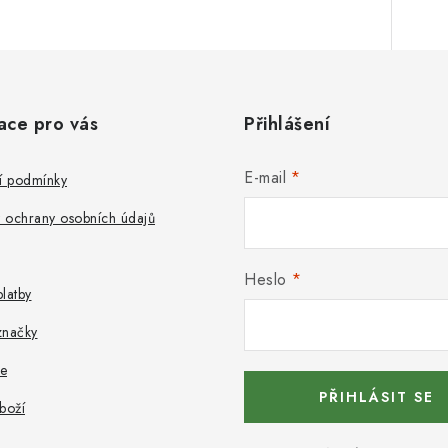
ace pro vás
Přihlášení
E-mail
 podmínky
 ochrany osobních údajů
Heslo
latby
značky
e
PŘIHLÁSIT SE
boží