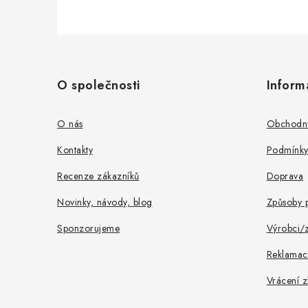
Z
á
O společnosti
Inform
p
a
O nás
Obchodní
t
Kontakty
Podmínky
í
Recenze zákazníků
Doprava
Novinky, návody, blog
Způsoby p
Sponzorujeme
Výrobci/
Reklamac
Vrácení z