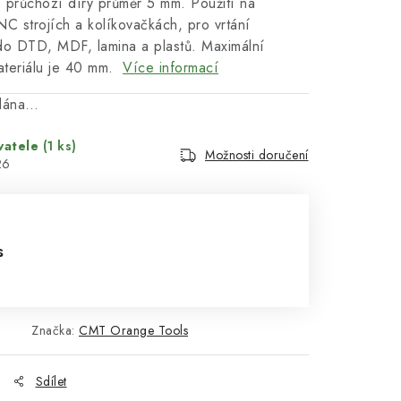
o průchozí díry průměr 5 mm. Použití na
CNC strojích a kolíkovačkách, pro vrtání
do DTD, MDF, lamina a plastů. Maximální
ateriálu je 40 mm.
Více informací
odána…
vatele
(1 ks)
Možnosti doručení
26
s
1
Značka:
CMT Orange Tools
Sdílet