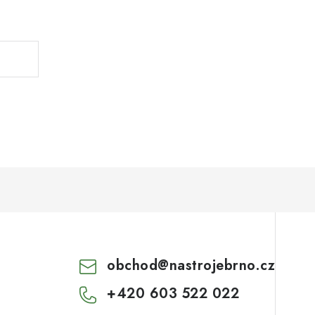
.
obchod
@
nastrojebrno.cz
+420 603 522 022