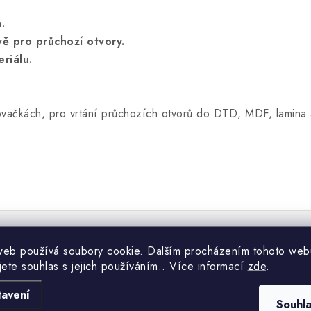
.
vě pro průchozí otvory.
riálu.
kovačkách, pro vrtání průchozích otvorů do DTD, MDF, lamina a
web používá soubory cookie. Dalším procházením tohoto web
jete souhlas s jejich používáním.. Více informací
zde
.
tavení
Souhl