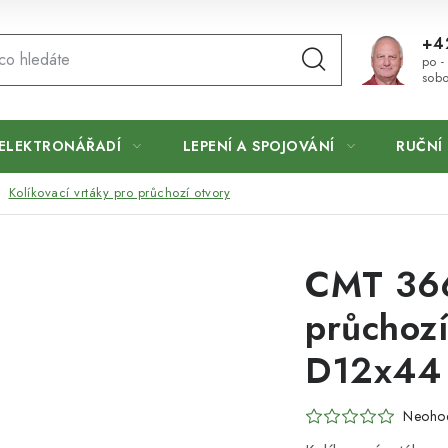
+4
po -
sobo
ELEKTRONÁŘADÍ
LEPENÍ A SPOJOVÁNÍ
RUČNÍ 
Kolíkovací vrtáky pro průchozí otvory
CMT 366
průchoz
D12x44 
Neoho