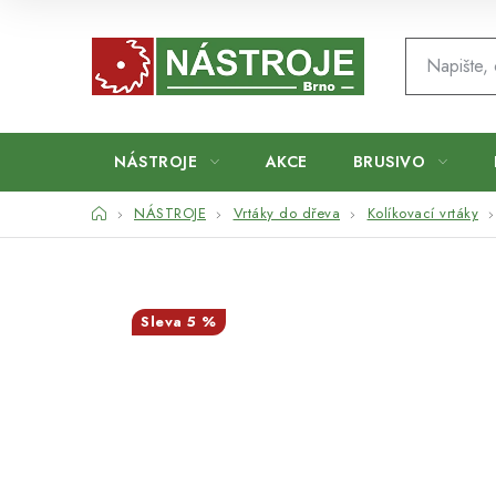
Přejít
na
obsah
NÁSTROJE
AKCE
BRUSIVO
Domů
NÁSTROJE
Vrtáky do dřeva
Kolíkovací vrtáky
5 %