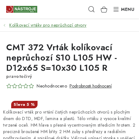
Přejít
Hledat
NÁKUPNÍ
na
obsah
KOŠÍK
Kolíkovací vrtáky pro neprůchozí otvory
NÁSTROJE
AKCE
CMT 372 Vrták kolíkovací
neprůchozí S10 L105 HW -
BRUSIVO
D12x65 S=10x30 L105 R
ELEKTRONÁŘADÍ
pravotočivý
Neohodnoceno
Podrobnosti hodnocení
LEPENÍ A SPOJOVÁNÍ
5 %
RUČNÍ NÁŘADÍ, PŘÍPRAVKY
Kolíkovací vrták pro vrtání čistých neprůchozích otvorů s plochým
dnem do DTD, MDF, lamina a plastů. Tělo vrtáku z vysoce kvalitní
STROJE
tvrzené oceli. HM hlava s přesně vycentrovaným středicím hrotem. 2
precizně broušené HM břity. 2 HM zuby s předřezy a radiálním
podbroušením. 4 spirálové drážky. Válcová upínací stopka s unášecí