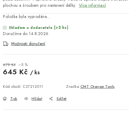
KONTAKTY
plochou a šroubem pro nastavení délky.
Více informací
DÁRKOVÉ POUKAZY
Položka byla vyprodána…
(>5 ks)
Skladem u dodavatele
STROJE DO DÍLNY
14.8.2026
Možnosti doručení
NÁSTROJE PRO STOLAŘE
NÁSTROJE PRO OPRACOVÁNÍ KOVU
679 Kč
–5 %
645 Kč
/ ks
NÁSTROJE PRO ŘEZÁNÍ DŘEVA
Měrná cena:
Kód zboží:
C37212011
Značka:
CMT Orange Tools
NÁSTROJE PRO FRÉZOVÁNÍ
Tisk
Hlídat
Sdílet
NÁSTROJE PRO ŘEZÁNÍ KOVU
POTŘEBUJI DOBRÝ STROJ