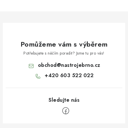
Pomůžeme vám s výběrem
Potřebujete s něčím poradit? Jsme tu pro vás!
obchod
@
nastrojebrno.cz
+420 603 522 022
Z