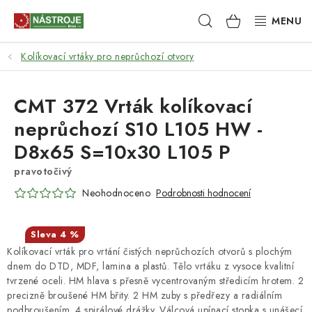
Přejít
Hledat
NÁKUPNÍ
na
obsah
KOŠÍK
Kolíkovací vrtáky pro neprůchozí otvory
NÁSTROJE
AKCE
CMT 372 Vrták kolíkovací
neprůchozí S10 L105 HW -
BRUSIVO
D8x65 S=10x30 L105 P
ELEKTRONÁŘADÍ
pravotočivý
Neohodnoceno
Podrobnosti hodnocení
LEPENÍ A SPOJOVÁNÍ
4 %
RUČNÍ NÁŘADÍ, PŘÍPRAVKY
Kolíkovací vrták pro vrtání čistých neprůchozích otvorů s plochým
dnem do DTD, MDF, lamina a plastů. Tělo vrtáku z vysoce kvalitní
STROJE
tvrzené oceli. HM hlava s přesně vycentrovaným středicím hrotem. 2
precizně broušené HM břity. 2 HM zuby s předřezy a radiálním
podbroušením. 4 spirálové drážky. Válcová upínací stopka s unášecí