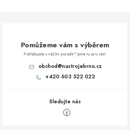
Pomůžeme vám s výběrem
Potřebujete s něčím poradit? Jsme tu pro vás!
obchod
@
nastrojebrno.cz
+420 603 522 022
Z