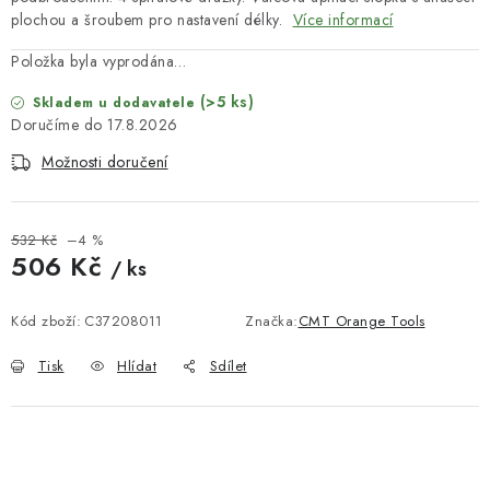
KONTAKTY
plochou a šroubem pro nastavení délky.
Více informací
DÁRKOVÉ POUKAZY
Položka byla vyprodána…
(>5 ks)
Skladem u dodavatele
STROJE DO DÍLNY
17.8.2026
Možnosti doručení
NÁSTROJE PRO STOLAŘE
NÁSTROJE PRO OPRACOVÁNÍ KOVU
532 Kč
–4 %
506 Kč
/ ks
NÁSTROJE PRO ŘEZÁNÍ DŘEVA
Měrná cena:
Kód zboží:
C37208011
Značka:
CMT Orange Tools
NÁSTROJE PRO FRÉZOVÁNÍ
Tisk
Hlídat
Sdílet
NÁSTROJE PRO ŘEZÁNÍ KOVU
POTŘEBUJI DOBRÝ STROJ