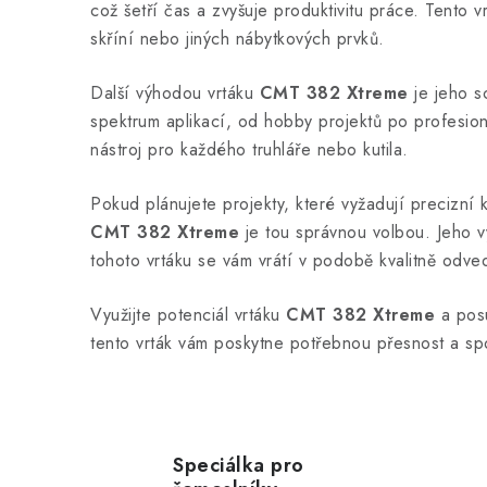
a
což šetří čas a zvyšuje produktivitu práce. Tento 
c
skříní nebo jiných nábytkových prvků.
í
Další výhodou vrtáku
CMT 382 Xtreme
je jeho s
p
spektrum aplikací, od hobby projektů po profesioná
r
nástroj pro každého truhláře nebo kutila.
v
Pokud plánujete projekty, které vyžadují precizní 
k
CMT 382 Xtreme
je tou správnou volbou. Jeho vý
y
tohoto vrtáku se vám vrátí v podobě kvalitně odv
v
ý
Využijte potenciál vrtáku
CMT 382 Xtreme
a posu
tento vrták vám poskytne potřebnou přesnost a spo
p
i
s
u
Speciálka pro