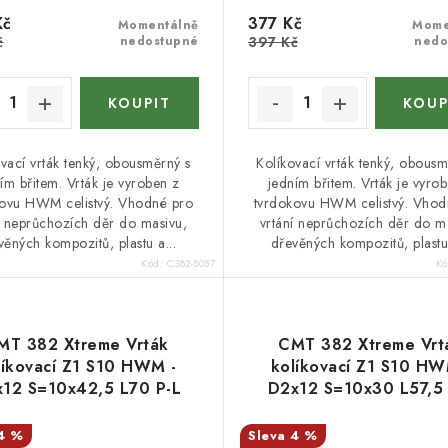
Kč
377 Kč
Momentálně
Mome
č
nedostupné
397 Kč
nedo
vací vrták tenký, obousměrný s
Kolíkovací vrták tenký, obousm
ím břitem. Vrták je vyroben z
jedním břitem. Vrták je vyro
kovu HWM celistvý. Vhodné pro
tvrdokovu HWM celistvý. Vhod
í neprůchozích děr do masivu,
vrtání neprůchozích děr do m
věných kompozitů, plastu a...
dřevěných kompozitů, plastu 
Kód:
C382-5057
K
MT 382 Xtreme Vrták
CMT 382 Xtreme Vrt
líkovací Z1 S10 HWM -
kolíkovací Z1 S10 HW
12 S=10x42,5 L70 P-L
D2x12 S=10x30 L57,5 
4 %
4 %