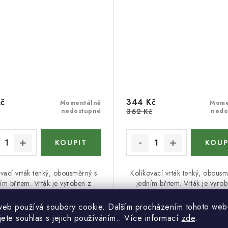
Kč
344 Kč
Momentálně
Mome
nedostupné
362 Kč
nedo
vací vrták tenký, obousměrný s
Kolíkovací vrták tenký, obousm
ím břitem. Vrták je vyroben z
jedním břitem. Vrták je vyro
kovu HWM celistvý. Vhodné pro
tvrdokovu HWM celistvý. Vhod
í neprůchozích děr do masivu,
vrtání neprůchozích děr do m
web používá soubory cookie. Dalším procházením tohoto web
věných kompozitů, plastu a...
dřevěných kompozitů, plastu 
jete souhlas s jejich používáním.. Více informací
zde
.