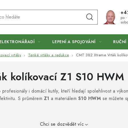
+4
po -
sobo
ELEKTRONÁŘADÍ
LEPENÍ A SPOJOVÁNÍ
RUČNÍ 
kovací vrtáky
Tenké vrtáky a redukce
CMT 382 Xtreme Vrták kolík
k kolíkovací Z1 S10 HWM
profesionály i domácí kutily, kteří hledají spolehlivost a výk
efektivitu. S průměrem
Z1
a materiálem
S10 HWM
se můžete sp
Chci se dozvědět víc