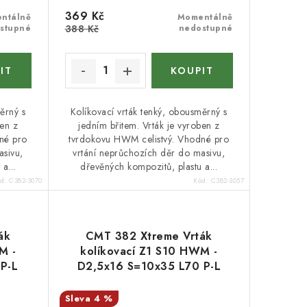
369 Kč
ntálně
Momentálně
stupné
388 Kč
nedostupné
ěrný s
Kolíkovací vrták tenký, obousměrný s
ben z
jedním břitem. Vrták je vyroben z
né pro
tvrdokovu HWM celistvý. Vhodné pro
asivu,
vrtání neprůchozích děr do masivu,
a...
dřevěných kompozitů, plastu a...
ód:
C382-3070
Kód:
C382-3057
ák
CMT 382 Xtreme Vrták
M -
kolíkovací Z1 S10 HWM -
P-L
D2,5x16 S=10x35 L70 P-L
4 %