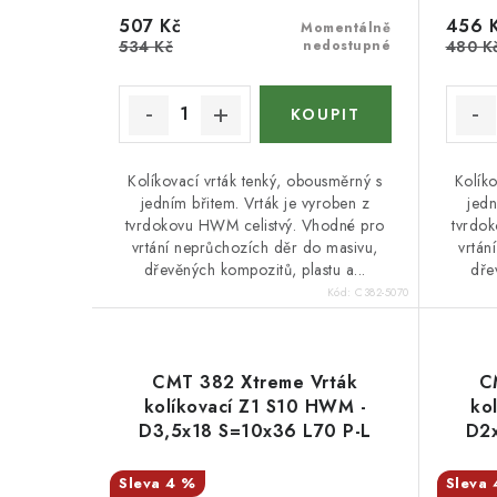
u
k
507 Kč
456 
Momentálně
k
534 Kč
nedostupné
480 K
t
t
ů
ů
Kolíkovací vrták tenký, obousměrný s
Kolíko
jedním břitem. Vrták je vyroben z
jedn
tvrdokovu HWM celistvý. Vhodné pro
tvrdo
vrtání neprůchozích děr do masivu,
vrtán
dřevěných kompozitů, plastu a...
dře
Kód:
C382-5070
CMT 382 Xtreme Vrták
C
kolíkovací Z1 S10 HWM -
ko
D3,5x18 S=10x36 L70 P-L
D2x
4 %