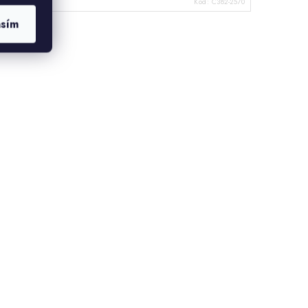
ód:
C382-2057
Kód:
C382-2570
asím