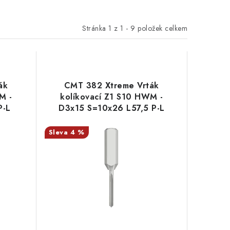
Stránka
1
z
1
-
9
položek celkem
ák
CMT 382 Xtreme Vrták
M -
kolíkovací Z1 S10 HWM -
P-L
D3x15 S=10x26 L57,5 P-L
4 %