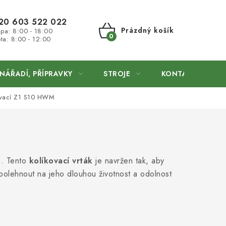
20 603 522 022
Prázdný košík
 pa: 8:00 - 18:00
ta: 8:00 - 12:00
NÁKUPNÍ
KOŠÍK
NÁŘADÍ, PŘÍPRAVKY
STROJE
KONTAKTY
ovací Z1 S10 HWM
on. Tento
kolíkovací vrták
je navržen tak, aby
olehnout na jeho dlouhou životnost a odolnost