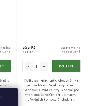
353 Kč
ntálně
Momentálně
stupné
371 Kč
nedostupné
ěrný s
Kolíkovací vrták tenký, obousměrný s
ben z
jedním břitem. Vrták je vyroben z
né pro
tvrdokovu HWM celistvý. Vhodné pro
asivu,
vrtání neprůchozích děr do masivu,
u
a...
dřevěných kompozitů, plastu a...