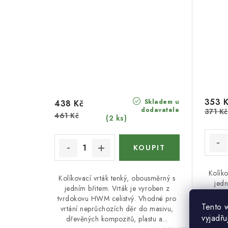
353 
Skladem u
438 Kč
dodavatele
371 Kč
461 Kč
(2 ks)
Kolíko
Kolíkovací vrták tenký, obousměrný s
jedn
jedním břitem. Vrták je vyroben z
tvrdo
tvrdokovu HWM celistvý. Vhodné pro
vrtán
Tento 
vrtání neprůchozích děr do masivu,
dře
vyjadřu
dřevěných kompozitů, plastu a...