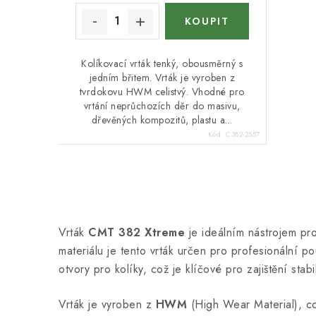
Kolíkovací vrták tenký, obousměrný s
jedním břitem. Vrták je vyroben z
tvrdokovu HWM celistvý. Vhodné pro
vrtání neprůchozích děr do masivu,
dřevěných kompozitů, plastu a...
Kód:
C382-2557
O
v
Vrták
CMT 382 Xtreme
je ideálním nástrojem pro
l
materiálu je tento vrták určen pro profesionální p
á
otvory pro kolíky, což je klíčové pro zajištění stabi
d
Vrták je vyroben z
HWM
(High Wear Material), co