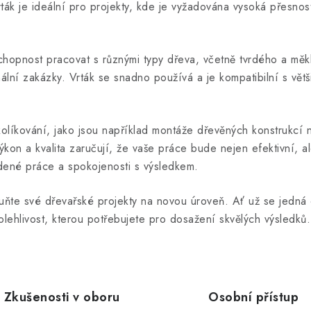
vrták je ideální pro projekty, kde je vyžadována vysoká přesno
chopnost pracovat s různými typy dřeva, včetně tvrdého a mě
lní zakázky. Vrták se snadno používá a je kompatibilní s větši
kolíkování, jako jsou například montáže dřevěných konstrukcí 
kon a kvalita zaručují, že vaše práce bude nejen efektivní, al
edené práce a spokojenosti s výsledkem.
ňte své dřevařské projekty na novou úroveň. Ať už se jedná
lehlivost, kterou potřebujete pro dosažení skvělých výsledků.
Zkušenosti v oboru
Osobní přístup