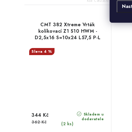
Kód:
C382-3570
Nas
CMT 382 Xtreme Vrták
kolíkovací Z1 S10 HWM -
D2,5x16 S=10x24 L57,5 P-L
4 %
Skladem u
344 Kč
dodavatele
362 Kč
(2 ks)