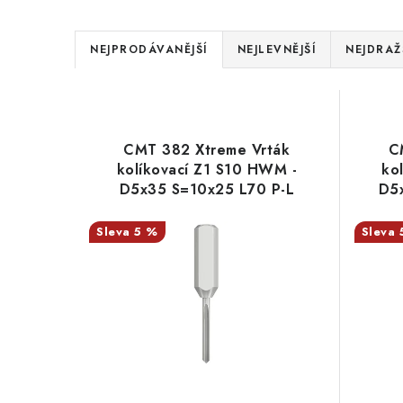
Ř
NEJPRODÁVANĚJŠÍ
NEJLEVNĚJŠÍ
NEJDRAŽ
a
V
z
ý
e
CMT 382 Xtreme Vrták
C
p
kolíkovací Z1 S10 HWM -
ko
n
D5x35 S=10x25 L70 P-L
D5x
i
í
s
5 %
p
p
r
r
o
o
d
d
u