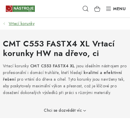
Přejít
Hledat
NÁKUPNÍ
na
obsah
KOŠÍK
Vrtací korunky
NÁSTROJE
AKCE
CMT C553 FASTX4 XL Vrtací
korunky HW na dřevo, ci
BRUSIVO
Vrtací korunky
CMT C553 FASTX4 XL
jsou ideálním nástrojem pro
ELEKTRONÁŘADÍ
profesionální i domácí truhláře, kteří hledají
kvalitní a efektivní
řešení
pro vrtání do dřeva a cihel. Tyto korunky jsou navrženy tak,
LEPENÍ A SPOJOVÁNÍ
aby poskytovaly maximální výkon a přesnost, což je klíčové pro
dosažení dokonalých výsledků při práci s různými materiály.
RUČNÍ NÁŘADÍ, PŘÍPRAVKY
Chci se dozvědět víc
STROJE