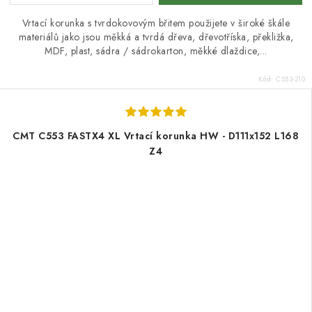
Vrtací korunka s tvrdokovovým břitem použijete v široké škále
materiálů jako jsou měkká a tvrdá dřeva, dřevotříska, překližka,
MDF, plast, sádra / sádrokarton, měkké dlaždice,...
Kód:
C553-210
CMT C553 FASTX4 XL Vrtací korunka HW - D111x152 L168
Z4