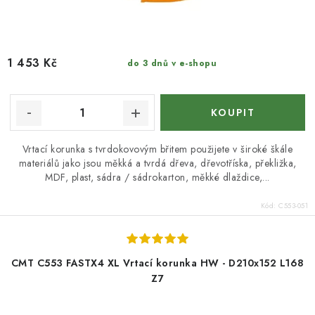
1 453 Kč
do 3 dnů v e-shopu
Vrtací korunka s tvrdokovovým břitem použijete v široké škále
materiálů jako jsou měkká a tvrdá dřeva, dřevotříska, překližka,
MDF, plast, sádra / sádrokarton, měkké dlaždice,...
Kód:
C553-051
CMT C553 FASTX4 XL Vrtací korunka HW - D210x152 L168
Z7