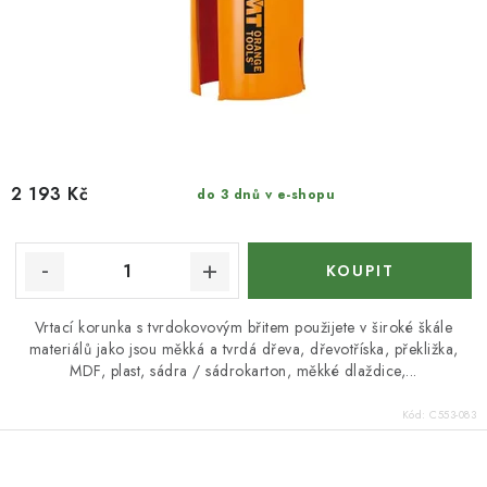
2 193 Kč
do 3 dnů v e-shopu
Vrtací korunka s tvrdokovovým břitem použijete v široké škále
materiálů jako jsou měkká a tvrdá dřeva, dřevotříska, překližka,
MDF, plast, sádra / sádrokarton, měkké dlaždice,...
Kód:
C553-083