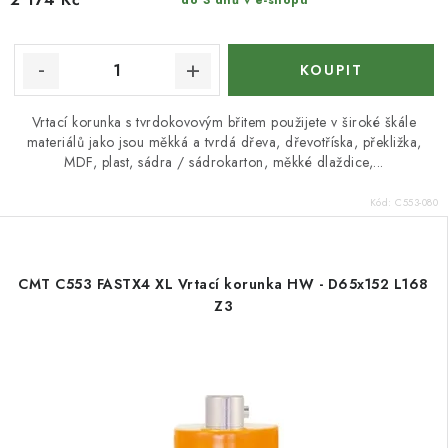
do 3 dnů v e-shopu
Vrtací korunka s tvrdokovovým břitem použijete v široké škále
materiálů jako jsou měkká a tvrdá dřeva, dřevotříska, překližka,
MDF, plast, sádra / sádrokarton, měkké dlaždice,...
Kód:
C553-080
CMT C553 FASTX4 XL Vrtací korunka HW - D65x152 L168
Z3