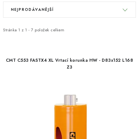
V
Ř
KONTAKTY
NEJPRODÁVANĚJŠÍ
ý
a
p
z
Moje objednávka
i
e
Stránka
1
z
1
-
7
položek celkem
s
n
p
í
r
p
CMT C553 FASTX4 XL Vrtací korunka HW - D83x152 L168
o
r
Z3
d
o
u
d
k
u
t
k
ů
t
ů