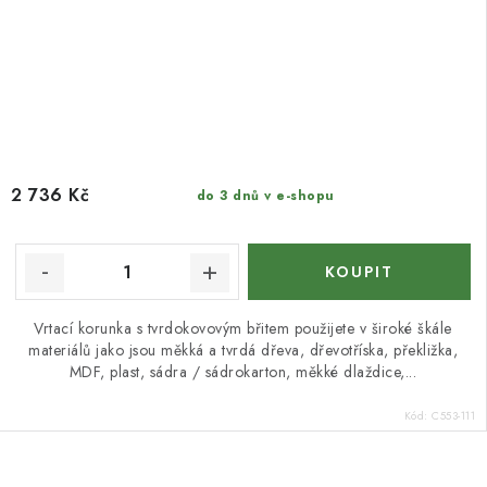
2 736 Kč
do 3 dnů v e-shopu
Vrtací korunka s tvrdokovovým břitem použijete v široké škále
materiálů jako jsou měkká a tvrdá dřeva, dřevotříska, překližka,
MDF, plast, sádra / sádrokarton, měkké dlaždice,...
Kód:
C553-111