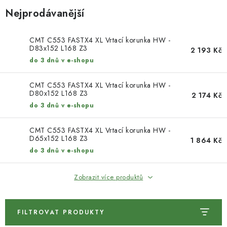
KONTAKTY
Nejprodávanější
DÁRKOVÉ POUKAZY
CMT C553 FASTX4 XL Vrtací korunka HW -
D83x152 L168 Z3
2 193 Kč
STROJE DO DÍLNY
do 3 dnů v e-shopu
NÁSTROJE PRO STOLAŘE
CMT C553 FASTX4 XL Vrtací korunka HW -
D80x152 L168 Z3
2 174 Kč
NÁSTROJE PRO OPRACOVÁNÍ KOVU
do 3 dnů v e-shopu
CMT C553 FASTX4 XL Vrtací korunka HW -
NÁSTROJE PRO ŘEZÁNÍ DŘEVA
D65x152 L168 Z3
1 864 Kč
do 3 dnů v e-shopu
NÁSTROJE PRO FRÉZOVÁNÍ
Zobrazit více produktů
NÁSTROJE PRO ŘEZÁNÍ KOVU
POTŘEBUJI DOBRÝ STROJ
FILTROVAT PRODUKTY