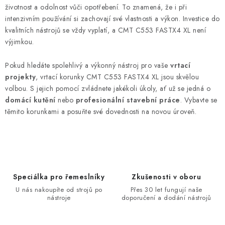
životnost a odolnost vůči opotřebení. To znamená, že i při
intenzivním používání si zachovají své vlastnosti a výkon. Investice do
kvalitních nástrojů se vždy vyplatí, a CMT C553 FASTX4 XL není
výjimkou.
Pokud hledáte spolehlivý a výkonný nástroj pro vaše
vrtací
projekty
, vrtací korunky CMT C553 FASTX4 XL jsou skvělou
volbou. S jejich pomocí zvládnete jakékoli úkoly, ať už se jedná o
domácí kutění
nebo
profesionální stavební práce
. Vybavte se
těmito korunkami a posuňte své dovednosti na novou úroveň.
Speciálka pro řemeslníky
Zkušenosti v oboru
U nás nakoupíte od strojů po
Přes 30 let fungují naše
nástroje
doporučení a dodání nástrojů