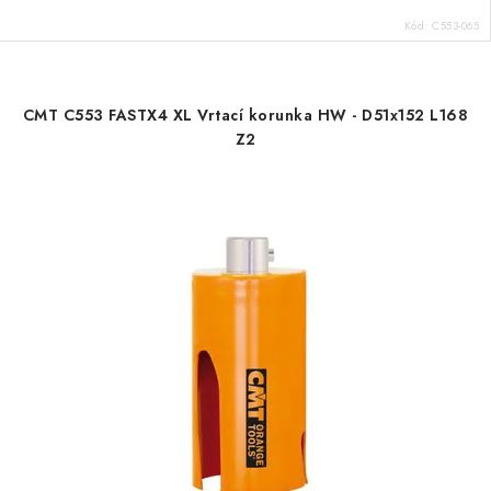
Kód:
C553-065
CMT C553 FASTX4 XL Vrtací korunka HW - D51x152 L168
Z2