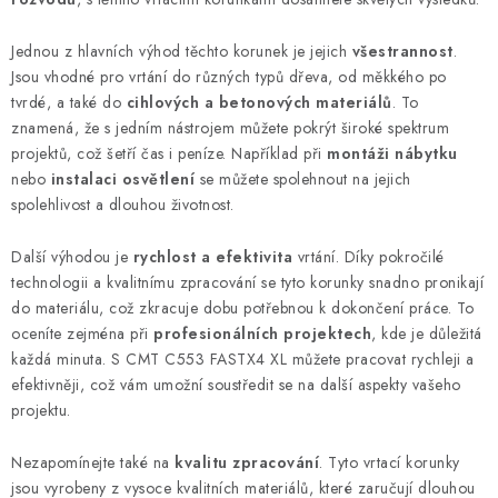
í
p
Jednou z hlavních výhod těchto korunek je jejich
všestrannost
.
r
Jsou vhodné pro vrtání do různých typů dřeva, od měkkého po
v
tvrdé, a také do
cihlových a betonových materiálů
. To
k
znamená, že s jedním nástrojem můžete pokrýt široké spektrum
y
projektů, což šetří čas i peníze. Například při
montáži nábytku
nebo
instalaci osvětlení
se můžete spolehnout na jejich
v
spolehlivost a dlouhou životnost.
ý
p
Další výhodou je
rychlost a efektivita
vrtání. Díky pokročilé
i
technologii a kvalitnímu zpracování se tyto korunky snadno pronikají
s
do materiálu, což zkracuje dobu potřebnou k dokončení práce. To
u
oceníte zejména při
profesionálních projektech
, kde je důležitá
každá minuta. S CMT C553 FASTX4 XL můžete pracovat rychleji a
efektivněji, což vám umožní soustředit se na další aspekty vašeho
projektu.
Nezapomínejte také na
kvalitu zpracování
. Tyto vrtací korunky
jsou vyrobeny z vysoce kvalitních materiálů, které zaručují dlouhou