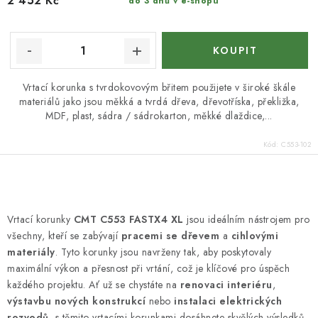
2 452 Kč
do 3 dnů v e-shopu
Vrtací korunka s tvrdokovovým břitem použijete v široké škále
materiálů jako jsou měkká a tvrdá dřeva, dřevotříska, překližka,
MDF, plast, sádra / sádrokarton, měkké dlaždice,...
Kód:
C553-102
O
v
Vrtací korunky
CMT C553 FASTX4 XL
jsou ideálním nástrojem pro
l
všechny, kteří se zabývají
pracemi se dřevem
a
cihlovými
á
materiály
. Tyto korunky jsou navrženy tak, aby poskytovaly
d
maximální výkon a přesnost při vrtání, což je klíčové pro úspěch
každého projektu. Ať už se chystáte na
renovaci interiéru
,
a
výstavbu nových konstrukcí
nebo
instalaci elektrických
c
rozvodů
, s těmito vrtacími korunkami dosáhnete skvělých výsledků.